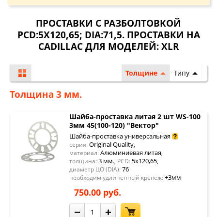
ПРОСТАВКИ С РАЗБОЛТОВКОЙ
PCD:5X120,65; DIA:71,5. ПРОСТАВКИ НА
CADILLAC ДЛЯ МОДЕЛЕЙ:
XLR
Толщине
Типу
Толщина 3 мм.
Шайба-проставка литая 2 шт WS-100
3мм 45(100-120) "Вектор"
Шайба-проставка универсальная
Original Quality
серия:
,
Алюминиевая литая
материал:
,
3 мм.
5x120,65
толщина:
,
PCD:
,
76
диаметр ЦО (DIA):
+3мм
необходим удлиненный крепеж:
750.00 руб.
−
+