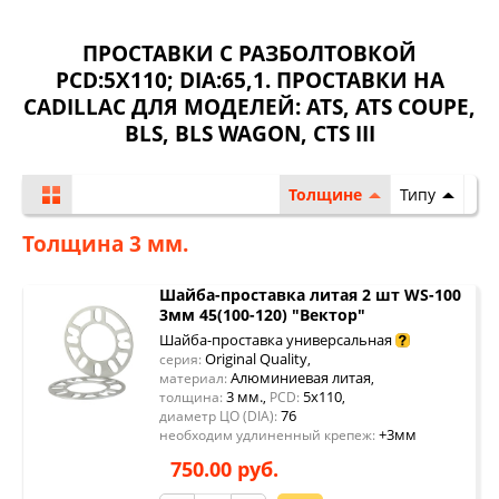
ПРОСТАВКИ С РАЗБОЛТОВКОЙ
PCD:5X110; DIA:65,1. ПРОСТАВКИ НА
CADILLAC ДЛЯ МОДЕЛЕЙ:
ATS
,
ATS COUPE
,
BLS
,
BLS WAGON
,
CTS III
Толщине
Типу
Толщина 3 мм.
Шайба-проставка литая 2 шт WS-100
3мм 45(100-120) "Вектор"
Шайба-проставка универсальная
Original Quality
серия:
,
Алюминиевая литая
материал:
,
3 мм.
5x110
толщина:
,
PCD:
,
76
диаметр ЦО (DIA):
+3мм
необходим удлиненный крепеж:
750.00 руб.