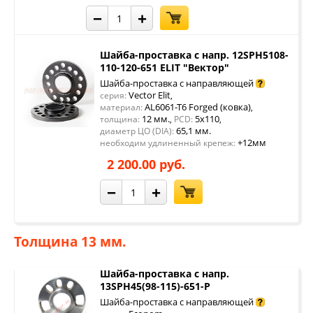
−
+
Шайба-проставка с напр. 12SPH5108-
110-120-651 ELIT "Вектор"
Шайба-проставка с направляющей
Vector Elit
серия:
,
AL6061-T6 Forged (ковка)
материал:
,
12 мм.
5x110
толщина:
,
PCD:
,
65,1 мм.
диаметр ЦО (DIA):
+12мм
необходим удлиненный крепеж:
2 200.00 руб.
−
+
Толщина 13 мм.
Шайба-проставка с напр.
13SPH45(98-115)-651-P
Шайба-проставка с направляющей