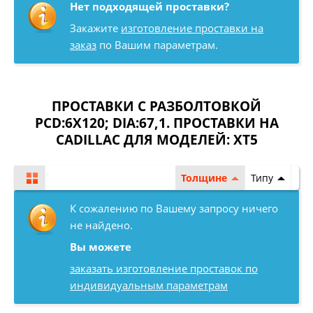
Нет подходящей проставки?
Закажите
изготовление проставки на
заказ
по Вашим параметрам.
ПРОСТАВКИ С РАЗБОЛТОВКОЙ
PCD:6X120; DIA:67,1. ПРОСТАВКИ НА
CADILLAC ДЛЯ МОДЕЛЕЙ:
XT5
Толщине
Типу
К сожалению по Вашему запросу ничего
не найдено.
Вы можете
заказать изготовление проставок по
индивидуальным параметрам