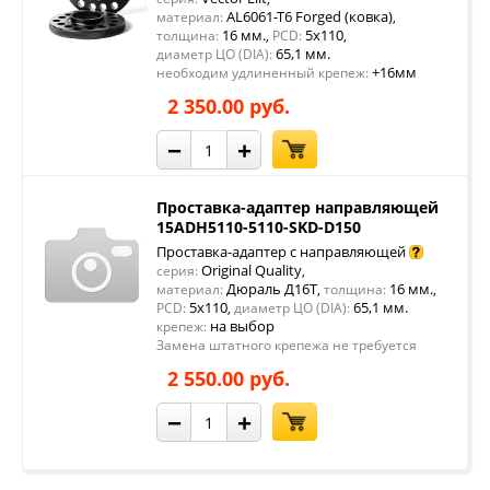
AL6061-T6 Forged (ковка)
материал:
,
16 мм.
5x110
толщина:
,
PCD:
,
65,1 мм.
диаметр ЦО (DIA):
+16мм
необходим удлиненный крепеж:
2 350.00 руб.
−
+
Проставка-адаптер направляющей
15ADH5110-5110-SKD-D150
Проставка-адаптер с направляющей
Original Quality
серия:
,
Дюраль Д16Т
16 мм.
материал:
,
толщина:
,
5x110
65,1 мм.
PCD:
,
диаметр ЦО (DIA):
на выбор
крепеж:
Замена штатного крепежа не требуется
2 550.00 руб.
−
+