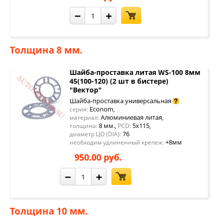
−
+
Толщина 8 мм.
Шайба-проставка литая WS-100 8мм
45(100-120) (2 шт в бистере)
"Вектор"
Шайба-проставка универсальная
Econom
серия:
,
Алюминиевая литая
материал:
,
8 мм.
5x115
толщина:
,
PCD:
,
76
диаметр ЦО (DIA):
+8мм
необходим удлиненный крепеж:
950.00 руб.
−
+
Толщина 10 мм.