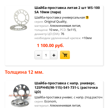
Шайба-проставка литая 2 шт WS-100
SA 10мм (пара)
Шайба-проставка универсальная
Original Quality
серия:
,
Алюминиевая литая
материал:
,
10 мм.
5x115
толщина:
,
PCD:
,
76
диаметр ЦО (DIA):
+10мм
необходим удлиненный крепеж:
1 100.00 руб.
−
+
Толщина 12 мм.
Шайба-проставка с напр. универс.
12SPH45(98-115)-541-731-L (расточка
ЦО)
Шайба-проставка унивес. с напр. (под расточку 
Econom
серия:
,
Алюминиевая литая
материал:
,