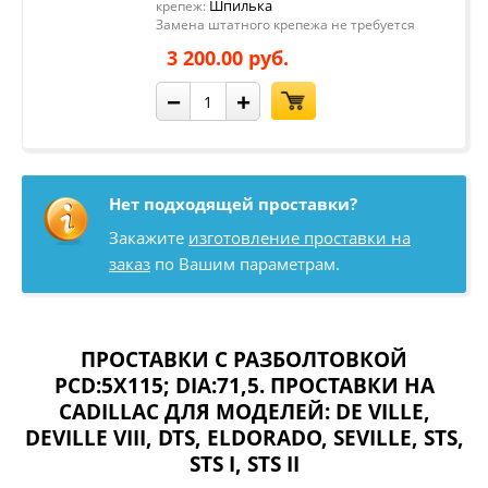
Шпилька
крепеж:
Замена штатного крепежа не требуется
3 200.00 руб.
−
+
Нет подходящей проставки?
Закажите
изготовление проставки на
заказ
по Вашим параметрам.
ПРОСТАВКИ С РАЗБОЛТОВКОЙ
PCD:5X115; DIA:71,5. ПРОСТАВКИ НА
CADILLAC ДЛЯ МОДЕЛЕЙ:
DE VILLE
,
DEVILLE VIII
,
DTS
,
ELDORADO
,
SEVILLE
,
STS
,
STS I
,
STS II