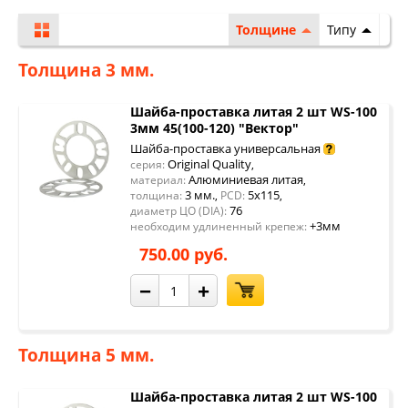
Толщине
Типу
Толщина 3 мм.
Шайба-проставка литая 2 шт WS-100
3мм 45(100-120) "Вектор"
Шайба-проставка универсальная
Original Quality
серия:
,
Алюминиевая литая
материал:
,
3 мм.
5x115
толщина:
,
PCD:
,
76
диаметр ЦО (DIA):
+3мм
необходим удлиненный крепеж:
750.00 руб.
−
+
Толщина 5 мм.
Шайба-проставка литая 2 шт WS-100