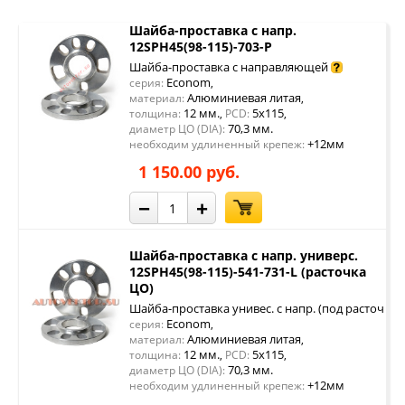
Шайба-проставка с напр.
12SPH45(98-115)-703-P
Шайба-проставка с направляющей
Econom
серия:
,
Алюминиевая литая
материал:
,
12 мм.
5x115
толщина:
,
PCD:
,
70,3 мм.
диаметр ЦО (DIA):
+12мм
необходим удлиненный крепеж:
1 150.00 руб.
−
+
Шайба-проставка с напр. универс.
12SPH45(98-115)-541-731-L (расточка
ЦО)
Шайба-проставка унивес. с напр. (под расточку 
Econom
серия:
,
Алюминиевая литая
материал:
,
12 мм.
5x115
толщина:
,
PCD:
,
70,3 мм.
диаметр ЦО (DIA):
+12мм
необходим удлиненный крепеж: