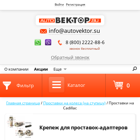
Войти
Регистрация
info@autovektor.su
8 (800) 2222-88-6
звонок бесплатный
Обратный звонок
О компании
Акции
Еще
0
Каталог
Фильтр
Главная страница
/
Проставки на колеса (на ступицу)
/
Проставки на
Cadillac
Крепеж для проставок-адаптеров