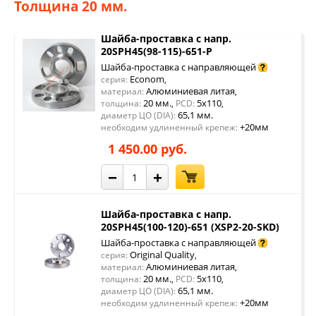
Толщина 20 мм.
Шайба-проставка с напр.
20SPH45(98-115)-651-P
Шайба-проставка с направляющей
Econom
серия:
,
Алюминиевая литая
материал:
,
20 мм.
5x110
толщина:
,
PCD:
,
65,1 мм.
диаметр ЦО (DIA):
+20мм
необходим удлиненный крепеж:
1 450.00 руб.
−
+
Шайба-проставка с напр.
20SPH45(100-120)-651 (XSP2-20-SKD)
Шайба-проставка с направляющей
Original Quality
серия:
,
Алюминиевая литая
материал:
,
20 мм.
5x110
толщина:
,
PCD:
,
65,1 мм.
диаметр ЦО (DIA):
+20мм
необходим удлиненный крепеж: