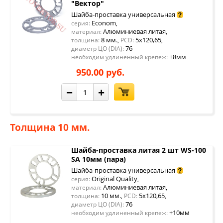
"Вектор"
Шайба-проставка универсальная
Econom
серия:
,
Алюминиевая литая
материал:
,
8 мм.
5x120,65
толщина:
,
PCD:
,
76
диаметр ЦО (DIA):
+8мм
необходим удлиненный крепеж:
950.00 руб.
−
+
Толщина 10 мм.
Шайба-проставка литая 2 шт WS-100
SA 10мм (пара)
Шайба-проставка универсальная
Original Quality
серия:
,
Алюминиевая литая
материал:
,
10 мм.
5x120,65
толщина:
,
PCD:
,
76
диаметр ЦО (DIA):
+10мм
необходим удлиненный крепеж: