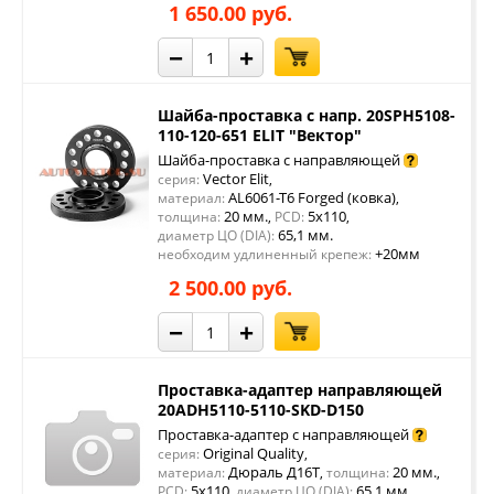
1 650.00 руб.
−
+
Шайба-проставка с напр. 20SPH5108-
110-120-651 ELIT "Вектор"
Шайба-проставка с направляющей
Vector Elit
серия:
,
AL6061-T6 Forged (ковка)
материал:
,
20 мм.
5x110
толщина:
,
PCD:
,
65,1 мм.
диаметр ЦО (DIA):
+20мм
необходим удлиненный крепеж:
2 500.00 руб.
−
+
Проставка-адаптер направляющей
20ADH5110-5110-SKD-D150
Проставка-адаптер с направляющей
Original Quality
серия:
,
Дюраль Д16Т
20 мм.
материал:
,
толщина:
,
5x110
65,1 мм.
PCD:
,
диаметр ЦО (DIA):