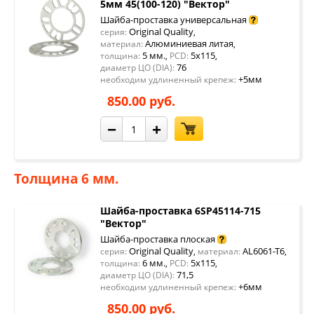
5мм 45(100-120) "Вектор"
Шайба-проставка универсальная
Original Quality
серия:
,
Алюминиевая литая
материал:
,
5 мм.
5x115
толщина:
,
PCD:
,
76
диаметр ЦО (DIA):
+5мм
необходим удлиненный крепеж:
850.00 руб.
−
+
Толщина 6 мм.
Шайба-проставка 6SP45114-715
"Вектор"
Шайба-проставка плоская
Original Quality
AL6061-T6
серия:
,
материал:
,
6 мм.
5x115
толщина:
,
PCD:
,
71,5
диаметр ЦО (DIA):
+6мм
необходим удлиненный крепеж:
850.00 руб.