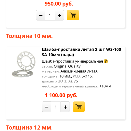
950.00 руб.
−
+
Толщина 10 мм.
Шайба-проставка литая 2 шт WS-100
SA 10мм (пара)
Шайба-проставка универсальная
Original Quality
серия:
,
Алюминиевая литая
материал:
,
10 мм.
5x115
толщина:
,
PCD:
,
76
диаметр ЦО (DIA):
+10мм
необходим удлиненный крепеж:
1 100.00 руб.
−
+
Толщина 12 мм.