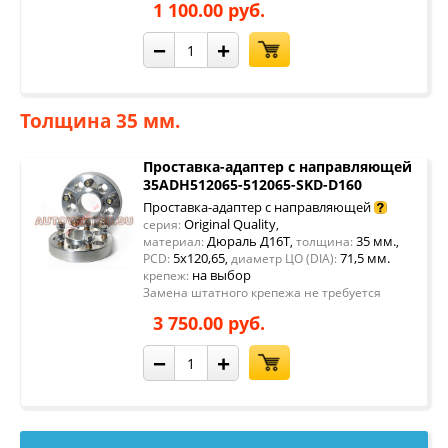
1 100.00 руб.
−
+
Толщина 35 мм.
Проставка-адаптер с направляющей
35ADH512065-512065-SKD-D160
Проставка-адаптер с направляющей
Original Quality
серия:
,
Дюраль Д16Т
35 мм.
материал:
,
толщина:
,
5x120,65
71,5 мм.
PCD:
,
диаметр ЦО (DIA):
на выбор
крепеж:
Замена штатного крепежа не требуется
3 750.00 руб.
−
+