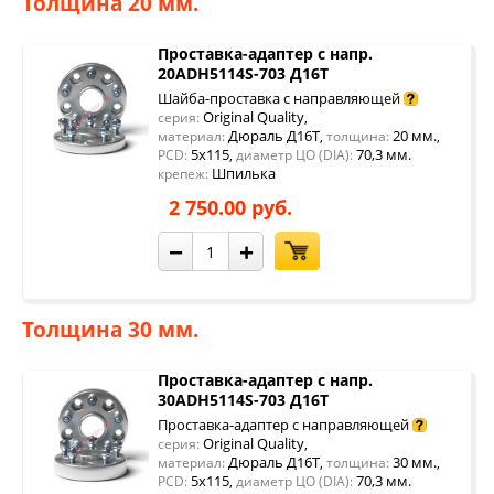
Толщина 20 мм.
Проставка-адаптер с напр.
20ADH5114S-703 Д16Т
Шайба-проставка с направляющей
Original Quality
серия:
,
Дюраль Д16Т
20 мм.
материал:
,
толщина:
,
5x115
70,3 мм.
PCD:
,
диаметр ЦО (DIA):
Шпилька
крепеж:
2 750.00 руб.
−
+
Толщина 30 мм.
Проставка-адаптер с напр.
30ADH5114S-703 Д16Т
Проставка-адаптер с направляющей
Original Quality
серия:
,
Дюраль Д16Т
30 мм.
материал:
,
толщина:
,
5x115
70,3 мм.
PCD:
,
диаметр ЦО (DIA):