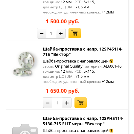
12 мм.
5x115
толщина:
,
PCD:
,
71,5 мм.
диаметр ЦО (DIA):
+12мм
необходим удлиненный крепеж:
1 500.00 руб.
−
+
Шайба-проставка с напр. 12SP45114-
715 "Вектор"
Шайба-проставка с направляющей
Original Quality
AL6061-T6
серия:
,
материал:
,
12 мм.
5x115
толщина:
,
PCD:
,
71,5 мм.
диаметр ЦО (DIA):
+12мм
необходим удлиненный крепеж:
1 650.00 руб.
−
+
Шайба-проставка с напр. 12SPH5114-
5130-715 ELIT черн. "Вектор"
Шайба-проставка с направляющей