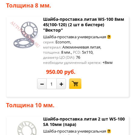
Толщина 8 мм.
Шайба-проставка литая WS-100 8мм
45(100-120) (2 шт в бистере)
"Вектор"
Шайба-проставка универсальная
Econom
серия:
,
Алюминиевая литая
материал:
,
8 мм.
5x110
толщина:
,
PCD:
,
76
диаметр ЦО (DIA):
+8мм
необходим удлиненный крепеж:
950.00 руб.
−
+
Толщина 10 мм.
Шайба-проставка литая 2 шт WS-100
SA 10мм (пара)
Шайба-проставка универсальная