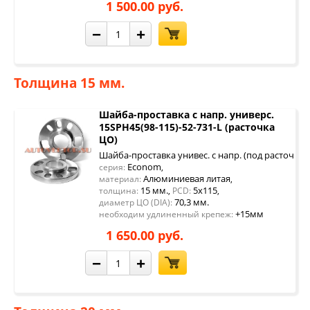
1 500.00 руб.
−
+
Толщина 15 мм.
Шайба-проставка с напр. универс.
15SPH45(98-115)-52-731-L (расточка
ЦО)
Шайба-проставка унивес. с напр. (под расточку 
Econom
серия:
,
Алюминиевая литая
материал:
,
15 мм.
5x115
толщина:
,
PCD:
,
70,3 мм.
диаметр ЦО (DIA):
+15мм
необходим удлиненный крепеж:
1 650.00 руб.
−
+