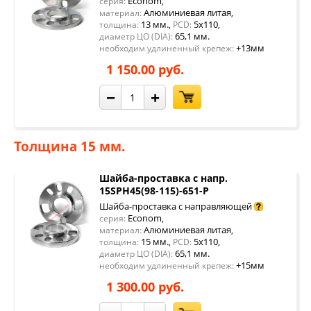
Econom
серия:
,
Алюминиевая литая
материал:
,
13 мм.
5x110
толщина:
,
PCD:
,
65,1 мм.
диаметр ЦО (DIA):
+13мм
необходим удлиненный крепеж:
1 150.00 руб.
−
+
Толщина 15 мм.
Шайба-проставка с напр.
15SPH45(98-115)-651-P
Шайба-проставка с направляющей
Econom
серия:
,
Алюминиевая литая
материал:
,
15 мм.
5x110
толщина:
,
PCD:
,
65,1 мм.
диаметр ЦО (DIA):
+15мм
необходим удлиненный крепеж:
1 300.00 руб.