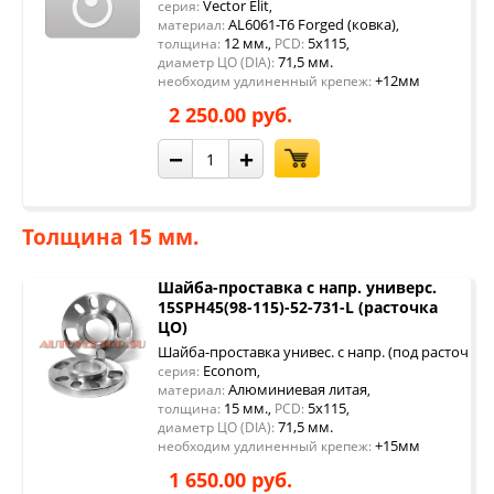
Vector Elit
серия:
,
AL6061-T6 Forged (ковка)
материал:
,
12 мм.
5x115
толщина:
,
PCD:
,
71,5 мм.
диаметр ЦО (DIA):
+12мм
необходим удлиненный крепеж:
2 250.00 руб.
−
+
Толщина 15 мм.
Шайба-проставка с напр. универс.
15SPH45(98-115)-52-731-L (расточка
ЦО)
Шайба-проставка унивес. с напр. (под расточку 
Econom
серия:
,
Алюминиевая литая
материал:
,
15 мм.
5x115
толщина:
,
PCD:
,
71,5 мм.
диаметр ЦО (DIA):
+15мм
необходим удлиненный крепеж:
1 650.00 руб.