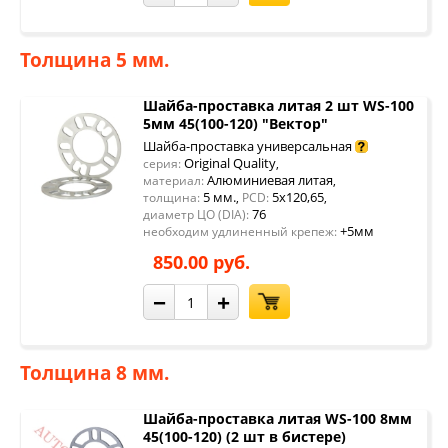
Толщина 5 мм.
Шайба-проставка литая 2 шт WS-100
5мм 45(100-120) "Вектор"
Шайба-проставка универсальная
Original Quality
серия:
,
Алюминиевая литая
материал:
,
5 мм.
5x120,65
толщина:
,
PCD:
,
76
диаметр ЦО (DIA):
+5мм
необходим удлиненный крепеж:
850.00 руб.
−
+
Толщина 8 мм.
Шайба-проставка литая WS-100 8мм
45(100-120) (2 шт в бистере)