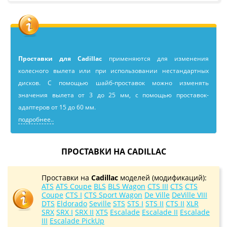
Проставки для Cadillac
применяютcя для изменения
колесного вылета или при использовании нестандартных
дисков. С помощью шайб-проставок можно изменять
значения вылета от 3 до 25 мм, с помощью проставок-
адаптеров от 15 до 60 мм.
подробнее..
ПРОСТАВКИ НА CADILLAC
Проставки на
Cadillac
моделей (модификаций):
ATS
ATS Coupe
BLS
BLS Wagon
CTS III
CTS
CTS
Coupe
CTS I
CTS Sport Wagon
De Ville
DeVille VIII
DTS
Eldorado
Seville
STS
STS I
STS II
CTS II
XLR
SRX
SRX I
SRX II
XT5
Escalade
Escalade II
Escalade
III
Escalade PickUp