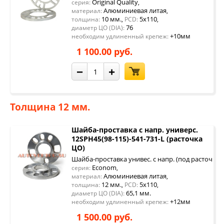
Original Quality
серия:
,
Алюминиевая литая
материал:
,
10 мм.
5x110
толщина:
,
PCD:
,
76
диаметр ЦО (DIA):
+10мм
необходим удлиненный крепеж:
1 100.00 руб.
−
+
Толщина 12 мм.
Шайба-проставка с напр. универс.
12SPH45(98-115)-541-731-L (расточка
ЦО)
Шайба-проставка унивес. с напр. (под расточку 
Econom
серия:
,
Алюминиевая литая
материал:
,
12 мм.
5x110
толщина:
,
PCD:
,
65,1 мм.
диаметр ЦО (DIA):
+12мм
необходим удлиненный крепеж:
1 500.00 руб.