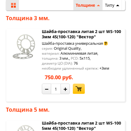
Толщине
Типу
Толщина 3 мм.
Шайба-проставка литая 2 шт WS-100
3мм 45(100-120) "Вектор"
Шайба-проставка универсальная
Original Quality
серия:
,
Алюминиевая литая
материал:
,
3 мм.
5x115
толщина:
,
PCD:
,
76
диаметр ЦО (DIA):
+3мм
необходим удлиненный крепеж:
750.00 руб.
−
+
Толщина 5 мм.
Шайба-проставка литая 2 шт WS-100
5мм 45(100-120) "Вектор"