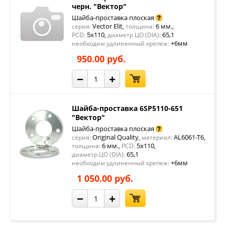
черн. "Вектор"
Шайба-проставка плоская
Vector Elit
6 мм.
серия:
,
толщина:
,
5x110
65,1
PCD:
,
диаметр ЦО (DIA):
+6мм
необходим удлиненный крепеж:
950.00 руб.
−
+
Шайба-проставка 6SP5110-651
"Вектор"
Шайба-проставка плоская
Original Quality
AL6061-T6
серия:
,
материал:
,
6 мм.
5x110
толщина:
,
PCD:
,
65,1
диаметр ЦО (DIA):
+6мм
необходим удлиненный крепеж:
1 050.00 руб.
−
+