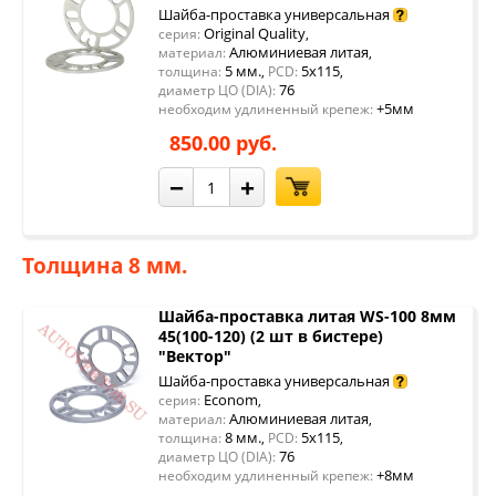
Шайба-проставка универсальная
Original Quality
серия:
,
Алюминиевая литая
материал:
,
5 мм.
5x115
толщина:
,
PCD:
,
76
диаметр ЦО (DIA):
+5мм
необходим удлиненный крепеж:
850.00 руб.
−
+
Толщина 8 мм.
Шайба-проставка литая WS-100 8мм
45(100-120) (2 шт в бистере)
"Вектор"
Шайба-проставка универсальная
Econom
серия:
,
Алюминиевая литая
материал:
,
8 мм.
5x115
толщина:
,
PCD:
,
76
диаметр ЦО (DIA):
+8мм
необходим удлиненный крепеж: