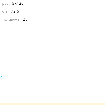
pcd:
5x120
dia:
72,6
толщина:
25
ce