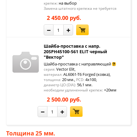
на выбор
крепеж:
Замена штатного крепежа не требуется
2 450.00 руб.
−
+
Шайба-проставка с напр.
20SPH45100-561 ELIT черный
"Вектор"
Шайба-проставка с направляющей
Vector Elit
серия:
,
AL6061-T6 Forged (ковка)
материал:
,
20 мм.
4x100
толщина:
,
PCD:
,
56,1 мм.
диаметр ЦО (DIA):
+20мм
необходим удлиненный крепеж:
2 500.00 руб.
−
+
Толщина 25 мм.