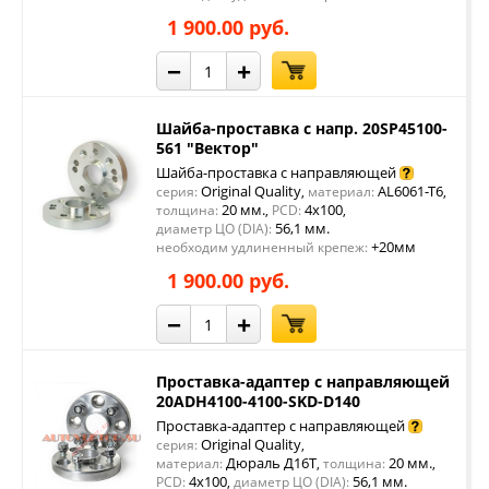
1 900.00 руб.
−
+
Шайба-проставка с напр. 20SP45100-
561 "Вектор"
Шайба-проставка с направляющей
Original Quality
AL6061-T6
серия:
,
материал:
,
20 мм.
4x100
толщина:
,
PCD:
,
56,1 мм.
диаметр ЦО (DIA):
+20мм
необходим удлиненный крепеж:
1 900.00 руб.
−
+
Проставка-адаптер с направляющей
20ADH4100-4100-SKD-D140
Проставка-адаптер с направляющей
Original Quality
серия:
,
Дюраль Д16Т
20 мм.
материал:
,
толщина:
,
4x100
56,1 мм.
PCD:
,
диаметр ЦО (DIA):