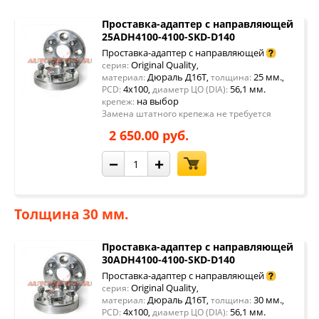
Проставка-адаптер с направляющей
25ADH4100-4100-SKD-D140
Проставка-адаптер с направляющей
Original Quality
серия:
,
Дюраль Д16Т
25 мм.
материал:
,
толщина:
,
4x100
56,1 мм.
PCD:
,
диаметр ЦО (DIA):
на выбор
крепеж:
Замена штатного крепежа не требуется
2 650.00 руб.
−
+
Толщина 30 мм.
Проставка-адаптер с направляющей
30ADH4100-4100-SKD-D140
Проставка-адаптер с направляющей
Original Quality
серия:
,
Дюраль Д16Т
30 мм.
материал:
,
толщина:
,
4x100
56,1 мм.
PCD:
,
диаметр ЦО (DIA):