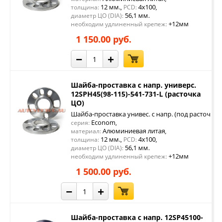
12 мм.
4x100
толщина:
,
PCD:
,
56,1 мм.
диаметр ЦО (DIA):
+12мм
необходим удлиненный крепеж:
1 150.00 руб.
−
+
Шайба-проставка с напр. универс.
12SPH45(98-115)-541-731-L (расточка
ЦО)
Шайба-проставка унивес. с напр. (под расточку 
Econom
серия:
,
Алюминиевая литая
материал:
,
12 мм.
4x100
толщина:
,
PCD:
,
56,1 мм.
диаметр ЦО (DIA):
+12мм
необходим удлиненный крепеж:
1 500.00 руб.
−
+
Шайба-проставка с напр. 12SP45100-