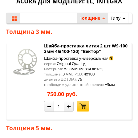
ACURA ДЛЯ МОДЕЛЕЙ:
EL
,
INTEGRA
Толщине
Типу
Толщина 3 мм.
Шайба-проставка литая 2 шт WS-100
3мм 45(100-120) "Вектор"
Шайба-проставка универсальная
Original Quality
серия:
,
Алюминиевая литая
материал:
,
3 мм.
4x100
толщина:
,
PCD:
,
76
диаметр ЦО (DIA):
+3мм
необходим удлиненный крепеж:
750.00 руб.
−
+
Толщина 5 мм.