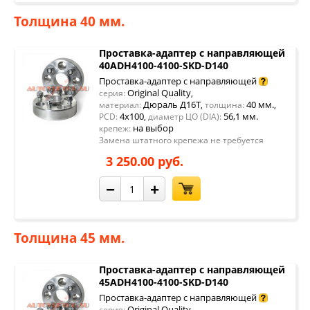
Толщина 40 мм.
Проставка-адаптер с направляющей
40ADH4100-4100-SKD-D140
Проставка-адаптер с направляющей
Original Quality
серия:
,
Дюраль Д16Т
40 мм.
материал:
,
толщина:
,
4x100
56,1 мм.
PCD:
,
диаметр ЦО (DIA):
на выбор
крепеж:
Замена штатного крепежа не требуется
3 250.00 руб.
−
+
Толщина 45 мм.
Проставка-адаптер с направляющей
45ADH4100-4100-SKD-D140
Проставка-адаптер с направляющей
Original Quality
серия:
,