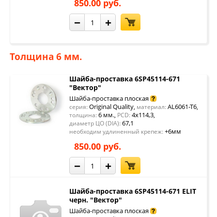
850.00 руб.
−
+
Толщина 6 мм.
Шайба-проставка 6SP45114-671
"Вектор"
Шайба-проставка плоская
Original Quality
AL6061-T6
серия:
,
материал:
,
6 мм.
4x114,3
толщина:
,
PCD:
,
67,1
диаметр ЦО (DIA):
+6мм
необходим удлиненный крепеж:
850.00 руб.
−
+
Шайба-проставка 6SP45114-671 ELIT
черн. "Вектор"
Шайба-проставка плоская