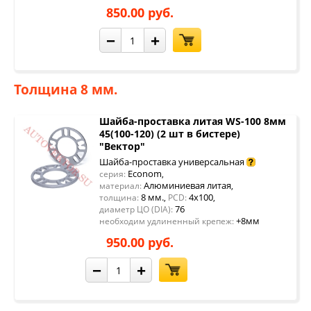
850.00 руб.
−
+
Толщина 8 мм.
Шайба-проставка литая WS-100 8мм
45(100-120) (2 шт в бистере)
"Вектор"
Шайба-проставка универсальная
Econom
серия:
,
Алюминиевая литая
материал:
,
8 мм.
4x100
толщина:
,
PCD:
,
76
диаметр ЦО (DIA):
+8мм
необходим удлиненный крепеж:
950.00 руб.
−
+