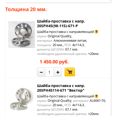
Толщина 20 мм.
Шайба-проставка с напр.
20SPH45(98-115)-671-P
Шайба-проставка с направляющей
Original Quality
серия:
,
Алюминиевая литая
материал:
,
20 мм.
4x114,3
толщина:
,
PCD:
,
67,1 мм.
диаметр ЦО (DIA):
+20мм
необходим удлиненный крепеж:
1 450.00 руб.
−
+
Шайба-проставка с напр.
20SPH45114-671 "Вектор"
Шайба-проставка с направляющей
Original Quality
AL6061-T6
серия:
,
материал:
,
20 мм.
4x114,3
толщина:
,
PCD:
,
67,1 мм.
диаметр ЦО (DIA):
+20мм
необходим удлиненный крепеж: