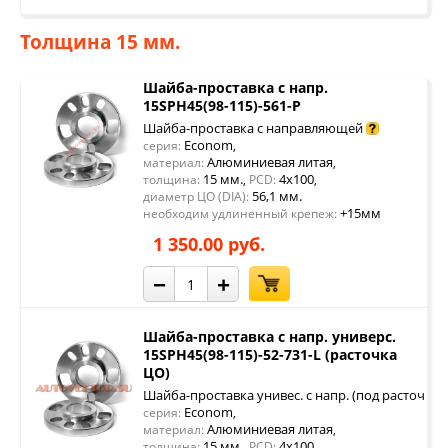
Толщина 15 мм.
Шайба-проставка с напр.
15SPH45(98-115)-561-P
Шайба-проставка с направляющей
Econom
серия:
,
Алюминиевая литая
материал:
,
15 мм.
4x100
толщина:
,
PCD:
,
56,1 мм.
диаметр ЦО (DIA):
+15мм
необходим удлиненный крепеж:
1 350.00 руб.
−
+
Шайба-проставка с напр. универс.
15SPH45(98-115)-52-731-L (расточка
ЦО)
Шайба-проставка унивес. с напр. (под расточку 
Econom
серия:
,
Алюминиевая литая
материал:
,
15 мм.
4x100
толщина:
,
PCD:
,