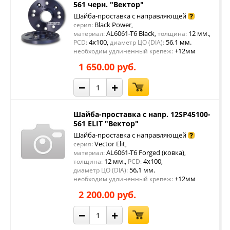
561 черн. "Вектор"
Шайба-проставка с направляющей
Black Power
серия:
,
AL6061-T6 Black
12 мм.
материал:
,
толщина:
,
4x100
56,1 мм.
PCD:
,
диаметр ЦО (DIA):
+12мм
необходим удлиненный крепеж:
1 650.00 руб.
−
+
Шайба-проставка с напр. 12SP45100-
561 ELIT "Вектор"
Шайба-проставка с направляющей
Vector Elit
серия:
,
AL6061-T6 Forged (ковка)
материал:
,
12 мм.
4x100
толщина:
,
PCD:
,
56,1 мм.
диаметр ЦО (DIA):
+12мм
необходим удлиненный крепеж:
2 200.00 руб.
−
+