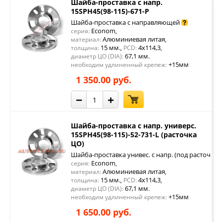
Шайба-проставка с напр.
15SPH45(98-115)-671-P
Шайба-проставка с направляющей
Econom
серия:
,
Алюминиевая литая
материал:
,
15 мм.
4x114,3
толщина:
,
PCD:
,
67,1 мм.
диаметр ЦО (DIA):
+15мм
необходим удлиненный крепеж:
1 350.00 руб.
−
+
Шайба-проставка с напр. универс.
15SPH45(98-115)-52-731-L (расточка
ЦО)
Шайба-проставка унивес. с напр. (под расточку 
Econom
серия:
,
Алюминиевая литая
материал:
,
15 мм.
4x114,3
толщина:
,
PCD:
,
67,1 мм.
диаметр ЦО (DIA):
+15мм
необходим удлиненный крепеж:
1 650.00 руб.