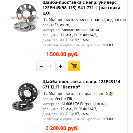
Шайба-проставка с напр. универс.
12SPH45(98-115)-541-731-L (расточка
ЦО)
Шайба-проставка унивес. с напр. (под расточку 
Econom
серия:
,
Алюминиевая литая
материал:
,
12 мм.
4x114,3
толщина:
,
PCD:
,
67,1 мм.
диаметр ЦО (DIA):
+12мм
необходим удлиненный крепеж:
1 500.00 руб.
−
+
Шайба-проставка с напр. 12SP45114-
671 ELIT "Вектор"
Шайба-проставка с направляющей
Vector Elit
серия:
,
AL6061-T6 Forged (ковка)
материал:
,
12 мм.
4x114,3
толщина:
,
PCD:
,
67,1 мм.
диаметр ЦО (DIA):
+12мм
необходим удлиненный крепеж:
2 200.00 руб.