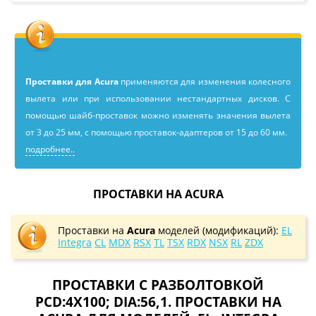
Проставки для Acura
применяютcя для изменения колесного
вылета или при использовании нестандартных дисков. С
помощью шайб-проставок можно изменять значения вылета
от 3 до 25 мм, с помощью проставок-адаптеров от 15 до 60 мм.
подробнее..
ПРОСТАВКИ НА ACURA
Проставки на
Acura
моделей (модификаций):
EL
Integra
CL
MDX
RSX
TL
TSX
RDX
NSX
RL
ZDX
ПРОСТАВКИ С РАЗБОЛТОВКОЙ
PCD:4X100; DIA:56,1. ПРОСТАВКИ НА