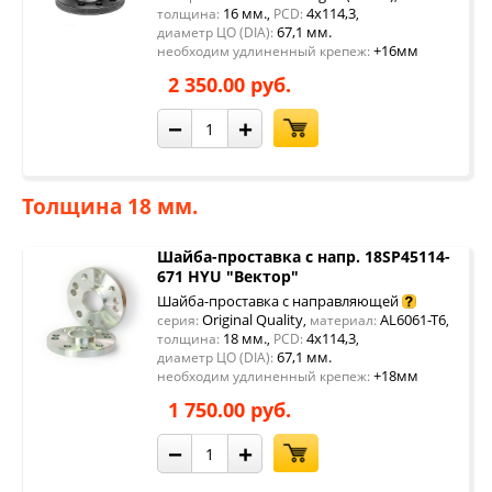
16 мм.
4x114,3
толщина:
,
PCD:
,
67,1 мм.
диаметр ЦО (DIA):
+16мм
необходим удлиненный крепеж:
2 350.00 руб.
−
+
Толщина 18 мм.
Шайба-проставка с напр. 18SP45114-
671 HYU "Вектор"
Шайба-проставка с направляющей
Original Quality
AL6061-T6
серия:
,
материал:
,
18 мм.
4x114,3
толщина:
,
PCD:
,
67,1 мм.
диаметр ЦО (DIA):
+18мм
необходим удлиненный крепеж:
1 750.00 руб.
−
+