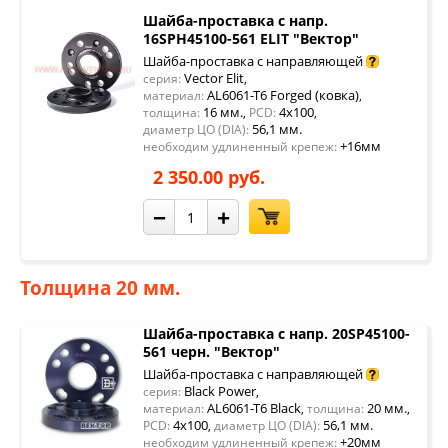
Шайба-проставка с напр.
16SPH45100-561 ELIT "Вектор"
Шайба-проставка с направляющей
Vector Elit
серия:
,
AL6061-T6 Forged (ковка)
материал:
,
16 мм.
4x100
толщина:
,
PCD:
,
56,1 мм.
диаметр ЦО (DIA):
+16мм
необходим удлиненный крепеж:
2 350.00 руб.
−
+
Толщина 20 мм.
Шайба-проставка с напр. 20SP45100-
561 черн. "Вектор"
Шайба-проставка с направляющей
Black Power
серия:
,
AL6061-T6 Black
20 мм.
материал:
,
толщина:
,
4x100
56,1 мм.
PCD:
,
диаметр ЦО (DIA):
+20мм
необходим удлиненный крепеж: