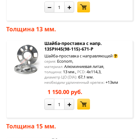
−
+
Толщина 13 мм.
Шайба-проставка с напр.
13SPH45(98-115)-671-P
Шайба-проставка с направляющей
Econom
серия:
,
Алюминиевая литая
материал:
,
13 мм.
4x114,3
толщина:
,
PCD:
,
67,1 мм.
диаметр ЦО (DIA):
+13мм
необходим удлиненный крепеж:
1 150.00 руб.
−
+
Толщина 15 мм.