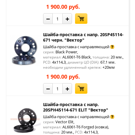
1 900.00 руб.
−
+
Шайба-проставка с напр. 20SP45114-
671 черн. "Вектор"
Шайба-проставка с направляющей
Black Power
серия:
,
AL6061-T6 Black
20 мм.
материал:
,
толщина:
,
4x114,3
67,1 мм.
PCD:
,
диаметр ЦО (DIA):
+20мм
необходим удлиненный крепеж:
1 900.00 руб.
−
+
Шайба-проставка с напр.
20SPH45114-671 ELIT "Вектор"
Шайба-проставка с направляющей
Vector Elit
серия:
,
AL6061-T6 Forged (ковка)
материал:
,
20 мм.
4x114,3
толщина:
,
PCD:
,