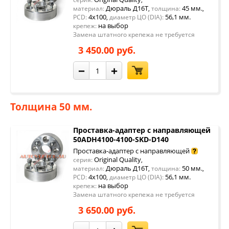
Дюраль Д16Т
45 мм.
материал:
,
толщина:
,
4x100
56,1 мм.
PCD:
,
диаметр ЦО (DIA):
на выбор
крепеж:
Замена штатного крепежа не требуется
3 450.00 руб.
−
+
Толщина 50 мм.
Проставка-адаптер с направляющей
50ADH4100-4100-SKD-D140
Проставка-адаптер с направляющей
Original Quality
серия:
,
Дюраль Д16Т
50 мм.
материал:
,
толщина:
,
4x100
56,1 мм.
PCD:
,
диаметр ЦО (DIA):
на выбор
крепеж:
Замена штатного крепежа не требуется
3 650.00 руб.