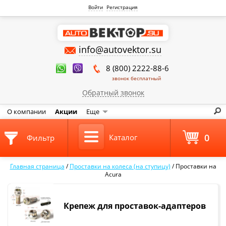
Войти
Регистрация
info@autovektor.su
8 (800) 2222-88-6
звонок бесплатный
Обратный звонок
О компании
Акции
Еще
0
Каталог
Фильтр
Главная страница
/
Проставки на колеса (на ступицу)
/
Проставки на
Acura
Крепеж для проставок-адаптеров