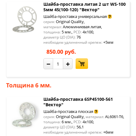
Шайба-проставка литая 2 шт WS-100
5мм 45(100-120) "Вектор"
Шайба-проставка универсальная
Original Quality
серия:
,
Алюминиевая литая
материал:
,
5 мм.
4x100
толщина:
,
PCD:
,
76
диаметр ЦО (DIA):
+5мм
необходим удлиненный крепеж:
850.00 руб.
−
+
Толщина 6 мм.
Шайба-проставка 6SP45100-561
"Вектор"
Шайба-проставка плоская
Original Quality
AL6061-T6
серия:
,
материал:
,
6 мм.
4x100
толщина:
,
PCD:
,
56,1
диаметр ЦО (DIA):
+6мм
необходим удлиненный крепеж: