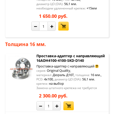
56,1 мм.
диаметр ЦО (DIA):
+15мм
необходим удлиненный крепеж:
1 650.00 руб.
−
+
Толщина 16 мм.
Проставка-адаптер с направляющей
16ADH4100-4100-SKD-D140
Проставка-адаптер с направляющей
Original Quality
серия:
,
Дюраль Д16Т
16 мм.
материал:
,
толщина:
,
4x100
56,1 мм.
PCD:
,
диаметр ЦО (DIA):
на выбор
крепеж:
Замена штатного крепежа не требуется
2 300.00 руб.
−
+