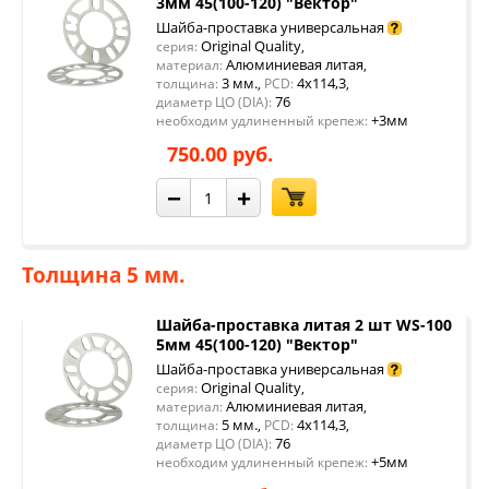
3мм 45(100-120) "Вектор"
Шайба-проставка универсальная
Original Quality
серия:
,
Алюминиевая литая
материал:
,
3 мм.
4x114,3
толщина:
,
PCD:
,
76
диаметр ЦО (DIA):
+3мм
необходим удлиненный крепеж:
750.00 руб.
−
+
Толщина 5 мм.
Шайба-проставка литая 2 шт WS-100
5мм 45(100-120) "Вектор"
Шайба-проставка универсальная
Original Quality
серия:
,
Алюминиевая литая
материал:
,
5 мм.
4x114,3
толщина:
,
PCD:
,
76
диаметр ЦО (DIA):
+5мм
необходим удлиненный крепеж: