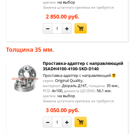
на выбор
крепеж:
Замена штатного крепежа не требуется
2 850.00 руб.
−
+
Толщина 35 мм.
Проставка-адаптер с направляющей
35ADH4100-4100-SKD-D140
Проставка-адаптер с направляющей
Original Quality
серия:
,
Дюраль Д16Т
35 мм.
материал:
,
толщина:
,
4x100
56,1 мм.
PCD:
,
диаметр ЦО (DIA):
на выбор
крепеж:
Замена штатного крепежа не требуется
3 050.00 руб.
−
+