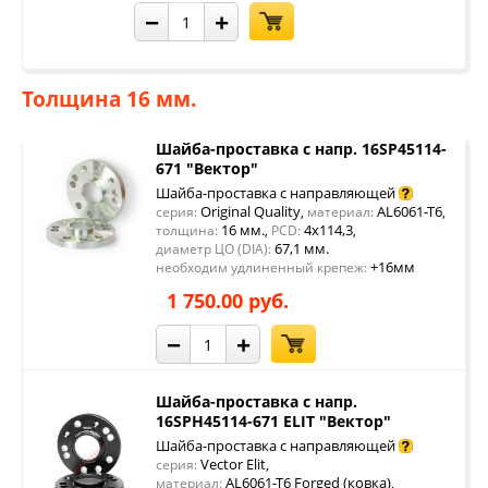
−
+
Толщина 16 мм.
Шайба-проставка с напр. 16SP45114-
671 "Вектор"
Шайба-проставка с направляющей
Original Quality
AL6061-T6
серия:
,
материал:
,
16 мм.
4x114,3
толщина:
,
PCD:
,
67,1 мм.
диаметр ЦО (DIA):
+16мм
необходим удлиненный крепеж:
1 750.00 руб.
−
+
Шайба-проставка с напр.
16SPH45114-671 ELIT "Вектор"
Шайба-проставка с направляющей
Vector Elit
серия:
,
AL6061-T6 Forged (ковка)
материал:
,