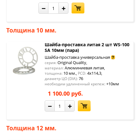
−
+
Толщина 10 мм.
Шайба-проставка литая 2 шт WS-100
SA 10мм (пара)
Шайба-проставка универсальная
Original Quality
серия:
,
Алюминиевая литая
материал:
,
10 мм.
4x114,3
толщина:
,
PCD:
,
76
диаметр ЦО (DIA):
+10мм
необходим удлиненный крепеж:
1 100.00 руб.
−
+
Толщина 12 мм.