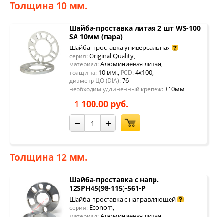
Толщина 10 мм.
Шайба-проставка литая 2 шт WS-100
SA 10мм (пара)
Шайба-проставка универсальная
Original Quality
серия:
,
Алюминиевая литая
материал:
,
10 мм.
4x100
толщина:
,
PCD:
,
76
диаметр ЦО (DIA):
+10мм
необходим удлиненный крепеж:
1 100.00 руб.
−
+
Толщина 12 мм.
Шайба-проставка с напр.
12SPH45(98-115)-561-P
Шайба-проставка с направляющей
Econom
серия:
,
Алюминиевая литая
материал:
,