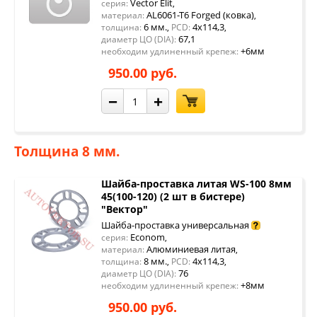
Vector Elit
серия:
,
AL6061-T6 Forged (ковка)
материал:
,
6 мм.
4x114,3
толщина:
,
PCD:
,
67,1
диаметр ЦО (DIA):
+6мм
необходим удлиненный крепеж:
950.00 руб.
−
+
Толщина 8 мм.
Шайба-проставка литая WS-100 8мм
45(100-120) (2 шт в бистере)
"Вектор"
Шайба-проставка универсальная
Econom
серия:
,
Алюминиевая литая
материал:
,
8 мм.
4x114,3
толщина:
,
PCD:
,
76
диаметр ЦО (DIA):
+8мм
необходим удлиненный крепеж:
950.00 руб.