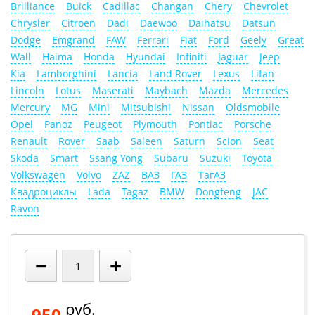
Brilliance
Buick
Cadillac
Changan
Chery
Chevrolet
Chrysler
Citroen
Dadi
Daewoo
Daihatsu
Datsun
Dodge
Emgrand
FAW
Ferrari
Fiat
Ford
Geely
Great
Wall
Haima
Honda
Hyundai
Infiniti
Jaguar
Jeep
Kia
Lamborghini
Lancia
Land Rover
Lexus
Lifan
Lincoln
Lotus
Maserati
Maybach
Mazda
Mercedes
Mercury
MG
Mini
Mitsubishi
Nissan
Oldsmobile
Opel
Panoz
Peugeot
Plymouth
Pontiac
Porsche
Renault
Rover
Saab
Saleen
Saturn
Scion
Seat
Skoda
Smart
Ssang Yong
Subaru
Suzuki
Toyota
Volkswagen
Volvo
ZAZ
ВАЗ
ГАЗ
ТагАЗ
Квадроциклы
Lada
Tagaz
BMW
Dongfeng
JAC
Ravon
−
+
руб.
950