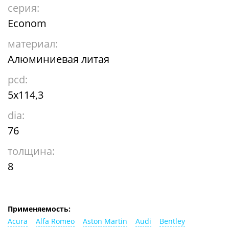
серия:
Econom
материал:
Алюминиевая литая
pcd:
5x114,3
dia:
76
толщина:
8
Применяемость:
Acura
Alfa Romeo
Aston Martin
Audi
Bentley