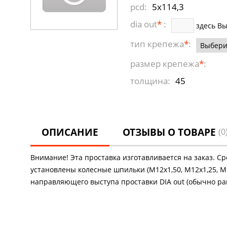
pcd:
5x114,3
dia out
*
:
здесь В
тип крепежа
*
:
размер крепежа
*
:
толщина:
45
ОПИСАНИЕ
ОТЗЫВЫ О ТОВАРЕ
(0
Внимание! Эта проставка изготавливается на заказ. С
установлены колесные шпильки (М12х1,50, М12х1,25, М1
направляющего выступа проставки DIA out (обычно рав