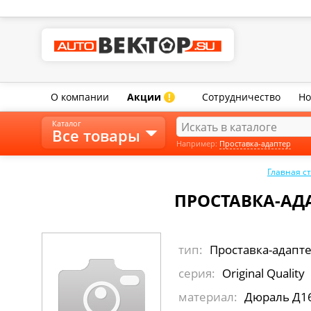
О компании
Акции
Сотрудничество
Но
!
Каталог
Все товары
Например:
Проставка-адаптер
Главная с
ПРОСТАВКА-АДА
тип:
Проставка-адапт
серия:
Original Quality
материал:
Дюраль Д1