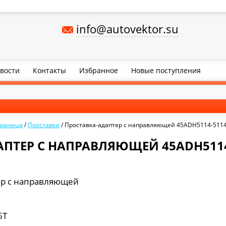
info@autovektor.su
вости
Контакты
Избранное
Новые поступления
траница
/
Проставки
/
Проставка-адаптер с направляющей 45ADH5114-511
ПТЕР С НАПРАВЛЯЮЩЕЙ 45ADH5114
ер с направляющей
6Т