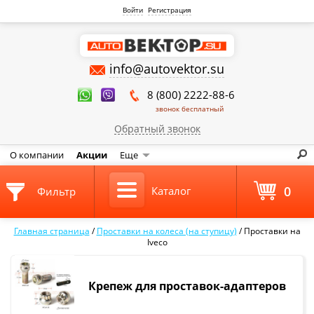
Войти
Регистрация
info@autovektor.su
8 (800) 2222-88-6
звонок бесплатный
Обратный звонок
О компании
Акции
Еще
0
Каталог
Фильтр
Главная страница
/
Проставки на колеса (на ступицу)
/
Проставки на
Iveco
Крепеж для проставок-адаптеров