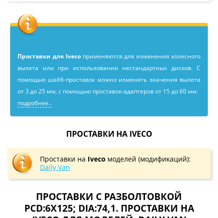
Проставки для Iveco
применяютcя для изменения колесного
вылета или при использовании нестандартных дисков. С
помощью шайб-проставок можно изменять значения вылета
от 3 до 25 мм, с помощью проставок-адаптеров от 15 до 60 мм.
подробнее..
ПРОСТАВКИ НА IVECO
Проставки на
Iveco
моделей (модификаций):
Daily Van
ПРОСТАВКИ С РАЗБОЛТОВКОЙ
PCD:6X125; DIA:74,1. ПРОСТАВКИ НА