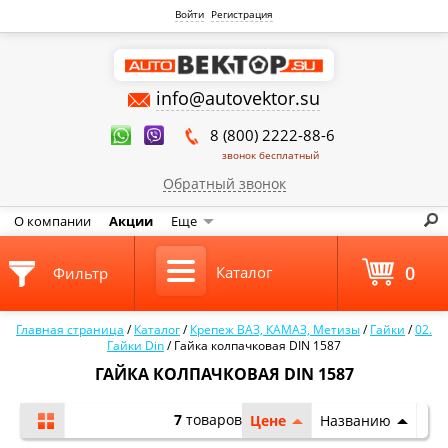
Войти
Регистрация
info@autovektor.su
8 (800) 2222-88-6
звонок бесплатный
Обратный звонок
О компании
Акции
Еще
0
Каталог
Фильтр
Главная страница
/
Каталог
/
Крепеж ВАЗ, КАМАЗ, Метизы
/
Гайки
/
02.
Гайки Din
/
Гайка колпачковая DIN 1587
ГАЙКА КОЛПАЧКОВАЯ DIN 1587
7
товаров
Цене
Названию