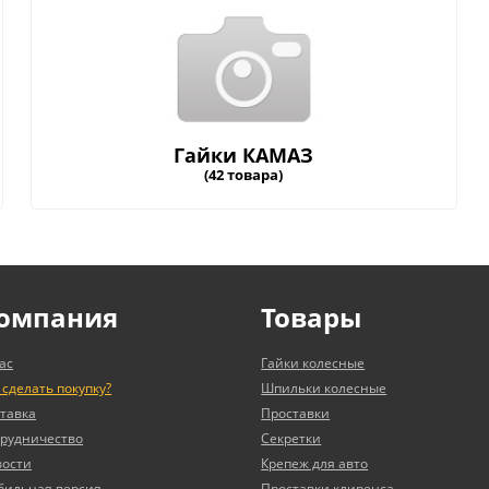
Гайки КАМАЗ
(42 товара)
омпания
Товары
ас
Гайки колесные
 сделать покупку?
Шпильки колесные
тавка
Проставки
рудничество
Секретки
вости
Крепеж для авто
бильная версия
Проставки клиренса