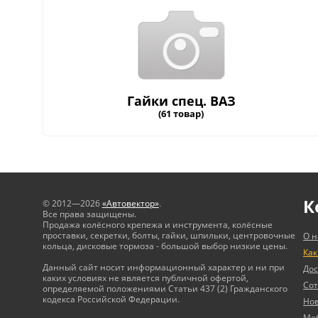
Гайки спец. ВАЗ
(61 товар)
К
© 2012—2026
«Автовектор»
.
Все права защищены.
Продажа колёсного крепежа и инструмента, колёсные
проставки, секретки, болты, гайки, шпильки, центровочные
О н
кольца, дисковые тормоза - большой выбор низкие цены.
Как
Данный сайт носит информационный характер и ни при
Дос
каких условиях не является публичной офертой,
Сот
определяемой положениями Статьи 437 (2) Гражданского
кодекса Российской Федерации.
Но
Мо