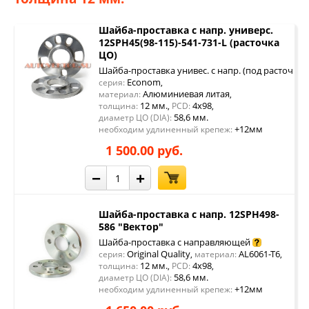
Шайба-проставка с напр. универс.
12SPH45(98-115)-541-731-L (расточка
ЦО)
Шайба-проставка унивес. с напр. (под расточку 
Econom
серия:
,
Алюминиевая литая
материал:
,
12 мм.
4x98
толщина:
,
PCD:
,
58,6 мм.
диаметр ЦО (DIA):
+12мм
необходим удлиненный крепеж:
1 500.00 руб.
−
+
Шайба-проставка с напр. 12SPH498-
586 "Вектор"
Шайба-проставка с направляющей
Original Quality
AL6061-T6
серия:
,
материал:
,
12 мм.
4x98
толщина:
,
PCD:
,
58,6 мм.
диаметр ЦО (DIA):
+12мм
необходим удлиненный крепеж: