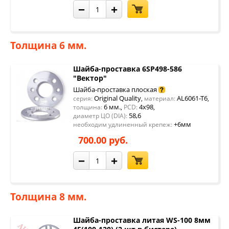
−
+
Толщина 6 мм.
Шайба-проставка 6SP498-586
"Вектор"
Шайба-проставка плоская
Original Quality
AL6061-T6
серия:
,
материал:
,
6 мм.
4x98
толщина:
,
PCD:
,
58,6
диаметр ЦО (DIA):
+6мм
необходим удлиненный крепеж:
700.00 руб.
−
+
Толщина 8 мм.
Шайба-проставка литая WS-100 8мм