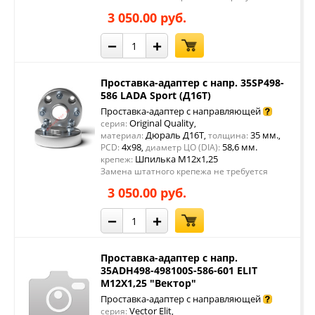
3 050.00 руб.
−
+
Проставка-адаптер с напр. 35SP498-
586 LADA Sport (Д16Т)
Проставка-адаптер с направляющей
Original Quality
серия:
,
Дюраль Д16Т
35 мм.
материал:
,
толщина:
,
4x98
58,6 мм.
PCD:
,
диаметр ЦО (DIA):
Шпилька М12х1,25
крепеж:
Замена штатного крепежа не требуется
3 050.00 руб.
−
+
Проставка-адаптер с напр.
35ADH498-498100S-586-601 ELIT
M12X1,25 "Вектор"
Проставка-адаптер с направляющей
Vector Elit
серия:
,