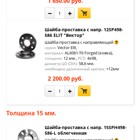
1 650.00 руб.
−
+
Шайба-проставка с напр. 12SP498-
586 ELIT "Вектор"
Шайба-проставка с направляющей
Vector Elit
серия:
,
AL6061-T6 Forged (ковка)
материал:
,
12 мм.
4x98
толщина:
,
PCD:
,
58,6 мм.
диаметр ЦО (DIA):
+12мм
необходим удлиненный крепеж:
2 200.00 руб.
−
+
Толщина 15 мм.
Шайба-проставка с напр. 15SPH498-
586-L облегченная