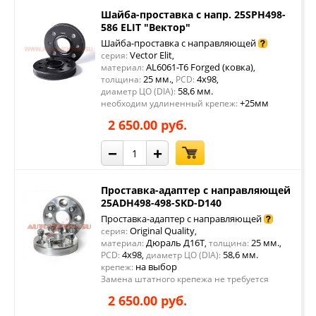
Шайба-проставка с напр. 25SPH498-
586 ELIT "Вектор"
Шайба-проставка с направляющей
Vector Elit
серия:
,
AL6061-T6 Forged (ковка)
материал:
,
25 мм.
4x98
толщина:
,
PCD:
,
58,6 мм.
диаметр ЦО (DIA):
+25мм
необходим удлиненный крепеж:
2 650.00 руб.
−
+
Проставка-адаптер с направляющей
25ADH498-498-SKD-D140
Проставка-адаптер с направляющей
Original Quality
серия:
,
Дюраль Д16Т
25 мм.
материал:
,
толщина:
,
4x98
58,6 мм.
PCD:
,
диаметр ЦО (DIA):
на выбор
крепеж:
Замена штатного крепежа не требуется
2 650.00 руб.