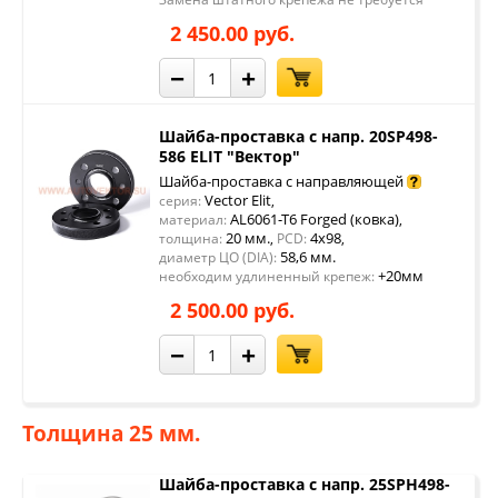
2 450.00 руб.
−
+
Шайба-проставка с напр. 20SP498-
586 ELIT "Вектор"
Шайба-проставка с направляющей
Vector Elit
серия:
,
AL6061-T6 Forged (ковка)
материал:
,
20 мм.
4x98
толщина:
,
PCD:
,
58,6 мм.
диаметр ЦО (DIA):
+20мм
необходим удлиненный крепеж:
2 500.00 руб.
−
+
Толщина 25 мм.
Шайба-проставка с напр. 25SPH498-