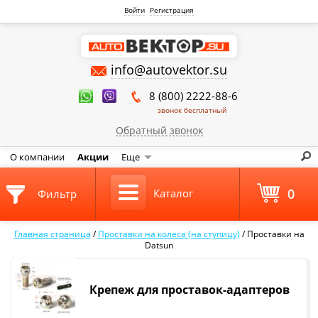
Войти
Регистрация
info@autovektor.su
8 (800) 2222-88-6
звонок бесплатный
Обратный звонок
О компании
Акции
Еще
0
Каталог
Фильтр
Главная страница
/
Проставки на колеса (на ступицу)
/
Проставки на
Datsun
Крепеж для проставок-адаптеров