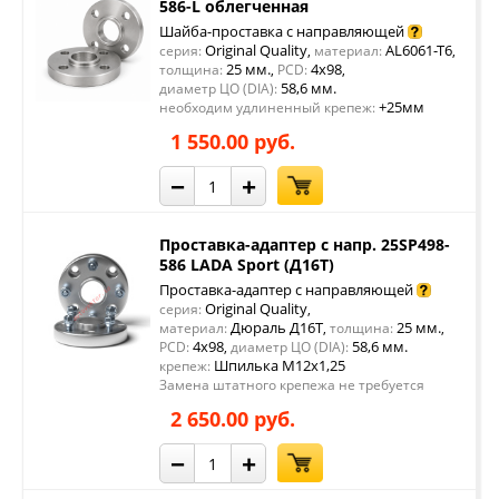
586-L облегченная
Шайба-проставка с направляющей
Original Quality
AL6061-T6
серия:
,
материал:
,
25 мм.
4x98
толщина:
,
PCD:
,
58,6 мм.
диаметр ЦО (DIA):
+25мм
необходим удлиненный крепеж:
1 550.00 руб.
−
+
Проставка-адаптер с напр. 25SP498-
586 LADA Sport (Д16Т)
Проставка-адаптер с направляющей
Original Quality
серия:
,
Дюраль Д16Т
25 мм.
материал:
,
толщина:
,
4x98
58,6 мм.
PCD:
,
диаметр ЦО (DIA):
Шпилька М12х1,25
крепеж:
Замена штатного крепежа не требуется
2 650.00 руб.
−
+