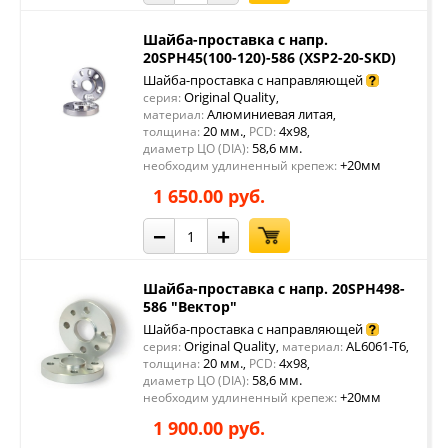
Шайба-проставка с напр.
20SPH45(100-120)-586 (XSP2-20-SKD)
Шайба-проставка с направляющей
Original Quality
серия:
,
Алюминиевая литая
материал:
,
20 мм.
4x98
толщина:
,
PCD:
,
58,6 мм.
диаметр ЦО (DIA):
+20мм
необходим удлиненный крепеж:
1 650.00 руб.
−
+
Шайба-проставка с напр. 20SPH498-
586 "Вектор"
Шайба-проставка с направляющей
Original Quality
AL6061-T6
серия:
,
материал:
,
20 мм.
4x98
толщина:
,
PCD:
,
58,6 мм.
диаметр ЦО (DIA):
+20мм
необходим удлиненный крепеж:
1 900.00 руб.