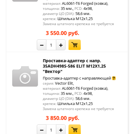
AL6061-T6 Forged (ковка)
материал:
,
35 мм.
4x98
толщина:
,
PCD:
,
58,6 мм.
диаметр ЦО (DIA):
Шпилька М12х1,25
крепеж:
Замена штатного крепежа не требуется
3 550.00 руб.
−
+
Проставка-адаптер с напр.
35ADH498S-586 ELIT M12X1,25
"Вектор"
Проставка-адаптер с направляющей
Vector Elit
серия:
,
AL6061-T6 Forged (ковка)
материал:
,
35 мм.
4x98
толщина:
,
PCD:
,
58,6 мм.
диаметр ЦО (DIA):
Шпилька М12х1,25
крепеж:
Замена штатного крепежа не требуется
3 850.00 руб.
−
+