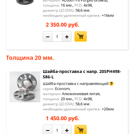
AL6061-T6 Forged (ковка)
материал:
,
16 мм.
4x98
толщина:
,
PCD:
,
58,6 мм.
диаметр ЦО (DIA):
+16мм
необходим удлиненный крепеж:
2 350.00 руб.
−
+
Толщина 20 мм.
Шайба-проставка с напр. 20SPH498-
586-L
Шайба-проставка с направляющей
Econom
серия:
,
Алюминиевая литая
материал:
,
20 мм.
4x98
толщина:
,
PCD:
,
58,6 мм.
диаметр ЦО (DIA):
+20мм
необходим удлиненный крепеж:
1 450.00 руб.
−
+