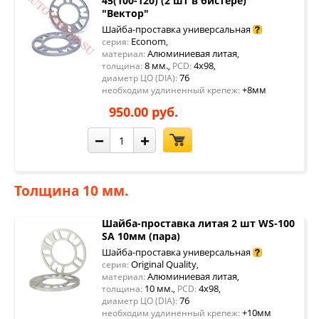
45(100-120) (2 шт в бистере)
"Вектор"
Шайба-проставка универсальная
Econom
серия:
,
Алюминиевая литая
материал:
,
8 мм.
4x98
толщина:
,
PCD:
,
76
диаметр ЦО (DIA):
+8мм
необходим удлиненный крепеж:
950.00 руб.
−
+
Толщина 10 мм.
Шайба-проставка литая 2 шт WS-100
SA 10мм (пара)
Шайба-проставка универсальная
Original Quality
серия:
,
Алюминиевая литая
материал:
,
10 мм.
4x98
толщина:
,
PCD:
,
76
диаметр ЦО (DIA):
+10мм
необходим удлиненный крепеж: