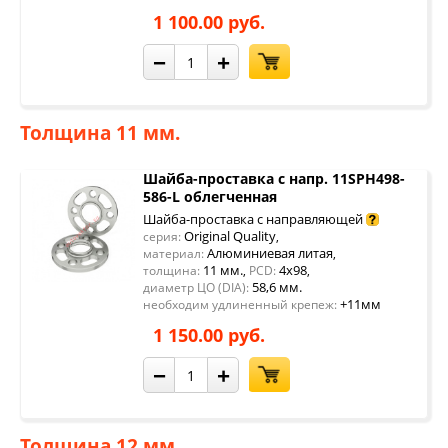
1 100.00 руб.
−
+
Толщина 11 мм.
Шайба-проставка с напр. 11SPH498-
586-L облегченная
Шайба-проставка с направляющей
Original Quality
серия:
,
Алюминиевая литая
материал:
,
11 мм.
4x98
толщина:
,
PCD:
,
58,6 мм.
диаметр ЦО (DIA):
+11мм
необходим удлиненный крепеж:
1 150.00 руб.
−
+
Толщина 12 мм.