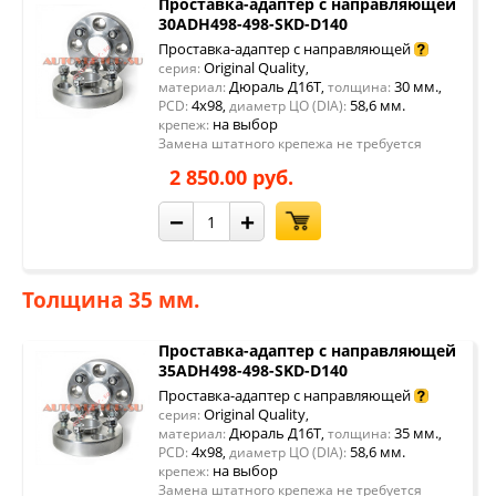
Проставка-адаптер с направляющей
30ADH498-498-SKD-D140
Проставка-адаптер с направляющей
Original Quality
серия:
,
Дюраль Д16Т
30 мм.
материал:
,
толщина:
,
4x98
58,6 мм.
PCD:
,
диаметр ЦО (DIA):
на выбор
крепеж:
Замена штатного крепежа не требуется
2 850.00 руб.
−
+
Толщина 35 мм.
Проставка-адаптер с направляющей
35ADH498-498-SKD-D140
Проставка-адаптер с направляющей
Original Quality
серия:
,
Дюраль Д16Т
35 мм.
материал:
,
толщина:
,
4x98
58,6 мм.
PCD:
,
диаметр ЦО (DIA):
на выбор
крепеж:
Замена штатного крепежа не требуется