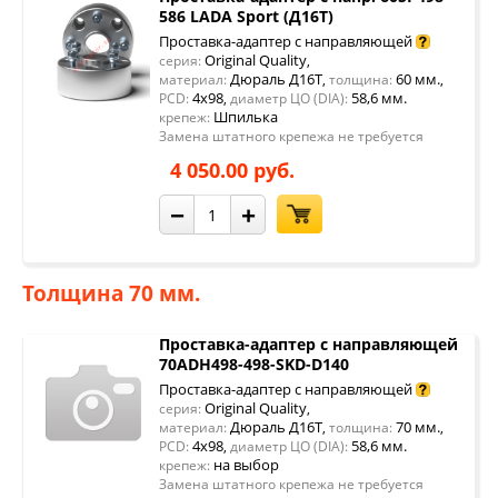
586 LADA Sport (Д16Т)
Проставка-адаптер с направляющей
Original Quality
серия:
,
Дюраль Д16Т
60 мм.
материал:
,
толщина:
,
4x98
58,6 мм.
PCD:
,
диаметр ЦО (DIA):
Шпилька
крепеж:
Замена штатного крепежа не требуется
4 050.00 руб.
−
+
Толщина 70 мм.
Проставка-адаптер с направляющей
70ADH498-498-SKD-D140
Проставка-адаптер с направляющей
Original Quality
серия:
,
Дюраль Д16Т
70 мм.
материал:
,
толщина:
,
4x98
58,6 мм.
PCD:
,
диаметр ЦО (DIA):
на выбор
крепеж:
Замена штатного крепежа не требуется