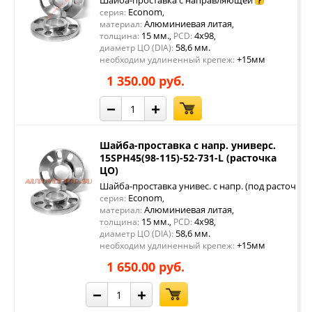
Шайба-проставка с направляющей
Econom
серия:
,
Алюминиевая литая
материал:
,
15 мм.
4x98
толщина:
,
PCD:
,
58,6 мм.
диаметр ЦО (DIA):
+15мм
необходим удлиненный крепеж:
1 350.00 руб.
−
+
Шайба-проставка с напр. универс.
15SPH45(98-115)-52-731-L (расточка
ЦО)
Шайба-проставка унивес. с напр. (под расточку 
Econom
серия:
,
Алюминиевая литая
материал:
,
15 мм.
4x98
толщина:
,
PCD:
,
58,6 мм.
диаметр ЦО (DIA):
+15мм
необходим удлиненный крепеж:
1 650.00 руб.
−
+