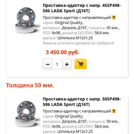
Проставка-адаптер с напр. 45SP498-
586 LADA Sport (Д16Т)
Проставка-адаптер с направляющей
Original Quality
серия:
,
Дюраль Д16Т
45 мм.
материал:
,
толщина:
,
4x98
58,6 мм.
PCD:
,
диаметр ЦО (DIA):
Шпилька М12х1,25
крепеж:
Замена штатного крепежа не требуется
3 450.00 руб.
−
+
Толщина 50 мм.
Проставка-адаптер с напр. 50SP498-
586 LADA Sport (Д16Т)
Проставка-адаптер с направляющей
Original Quality
серия:
,
Дюраль Д16Т
50 мм.
материал:
,
толщина:
,
4x98
58,6 мм.
PCD:
,
диаметр ЦО (DIA):
Шпилька М12х1,25
крепеж: