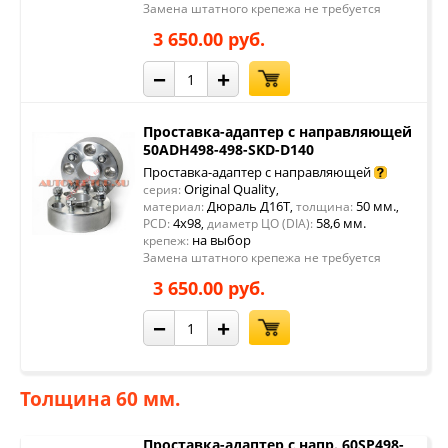
Замена штатного крепежа не требуется
3 650.00 руб.
−
+
Проставка-адаптер с направляющей
50ADH498-498-SKD-D140
Проставка-адаптер с направляющей
Original Quality
серия:
,
Дюраль Д16Т
50 мм.
материал:
,
толщина:
,
4x98
58,6 мм.
PCD:
,
диаметр ЦО (DIA):
на выбор
крепеж:
Замена штатного крепежа не требуется
3 650.00 руб.
−
+
Толщина 60 мм.
Проставка-адаптер с напр. 60SP498-