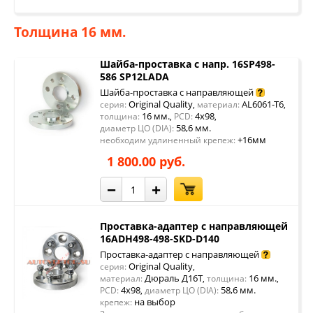
Толщина 16 мм.
Шайба-проставка с напр. 16SP498-
586 SP12LADA
Шайба-проставка с направляющей
Original Quality
AL6061-T6
серия:
,
материал:
,
16 мм.
4x98
толщина:
,
PCD:
,
58,6 мм.
диаметр ЦО (DIA):
+16мм
необходим удлиненный крепеж:
1 800.00 руб.
−
+
Проставка-адаптер с направляющей
16ADH498-498-SKD-D140
Проставка-адаптер с направляющей
Original Quality
серия:
,
Дюраль Д16Т
16 мм.
материал:
,
толщина:
,
4x98
58,6 мм.
PCD:
,
диаметр ЦО (DIA):
на выбор
крепеж: