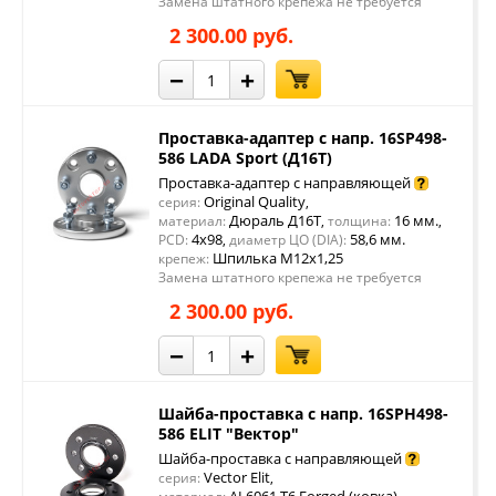
Замена штатного крепежа не требуется
2 300.00 руб.
−
+
Проставка-адаптер с напр. 16SP498-
586 LADA Sport (Д16Т)
Проставка-адаптер с направляющей
Original Quality
серия:
,
Дюраль Д16Т
16 мм.
материал:
,
толщина:
,
4x98
58,6 мм.
PCD:
,
диаметр ЦО (DIA):
Шпилька М12х1,25
крепеж:
Замена штатного крепежа не требуется
2 300.00 руб.
−
+
Шайба-проставка с напр. 16SPH498-
586 ELIT "Вектор"
Шайба-проставка с направляющей
Vector Elit
серия:
,