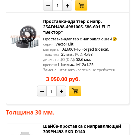
−
+
Проставка-адаптер с напр.
25ADH498-498100S-586-601 ELIT
"Вектор"
Проставка-адаптер с направляющей
Vector Elit
серия:
,
AL6061-T6 Forged (ковка)
материал:
,
25 мм.
4x98
толщина:
,
PCD:
,
58,6 мм.
диаметр ЦО (DIA):
Шпилька М12х1,25
крепеж:
Замена штатного крепежа не требуется
3 950.00 руб.
−
+
Толщина 30 мм.
Шайба-проставка с направляющей
30SPH498-SKD-D140