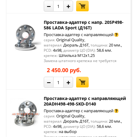
−
+
Проставка-адаптер с напр. 20SP498-
586 LADA Sport (Д16Т)
Проставка-адаптер с направляющей
Original Quality
серия:
,
Дюраль Д16Т
20 мм.
материал:
,
толщина:
,
4x98
58,6 мм.
PCD:
,
диаметр ЦО (DIA):
Шпилька М12х1,25
крепеж:
Замена штатного крепежа не требуется
2 450.00 руб.
−
+
Проставка-адаптер с направляющей
20ADH498-498-SKD-D140
Проставка-адаптер с направляющей
Original Quality
серия:
,
Дюраль Д16Т
20 мм.
материал:
,
толщина:
,
4x98
58,6 мм.
PCD:
,
диаметр ЦО (DIA):
на выбор
крепеж:
Замена штатного крепежа не требуется