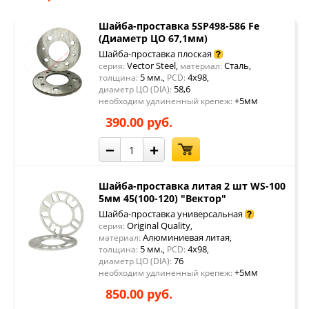
Шайба-проставка 5SP498-586 Fe
(Диаметр ЦО 67,1мм)
Шайба-проставка плоская
Vector Steel
Сталь
серия:
,
материал:
,
5 мм.
4x98
толщина:
,
PCD:
,
58,6
диаметр ЦО (DIA):
+5мм
необходим удлиненный крепеж:
390.00 руб.
−
+
Шайба-проставка литая 2 шт WS-100
5мм 45(100-120) "Вектор"
Шайба-проставка универсальная
Original Quality
серия:
,
Алюминиевая литая
материал:
,
5 мм.
4x98
толщина:
,
PCD:
,
76
диаметр ЦО (DIA):
+5мм
необходим удлиненный крепеж:
850.00 руб.