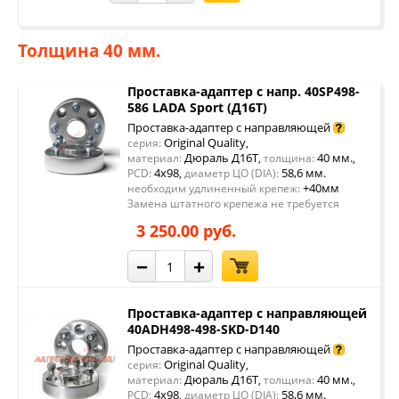
Толщина 40 мм.
Проставка-адаптер с напр. 40SP498-
586 LADA Sport (Д16Т)
Проставка-адаптер с направляющей
Original Quality
серия:
,
Дюраль Д16Т
40 мм.
материал:
,
толщина:
,
4x98
58,6 мм.
PCD:
,
диаметр ЦО (DIA):
+40мм
необходим удлиненный крепеж:
Замена штатного крепежа не требуется
3 250.00 руб.
−
+
Проставка-адаптер с направляющей
40ADH498-498-SKD-D140
Проставка-адаптер с направляющей
Original Quality
серия:
,
Дюраль Д16Т
40 мм.
материал:
,
толщина:
,
4x98
58,6 мм.
PCD:
,
диаметр ЦО (DIA):