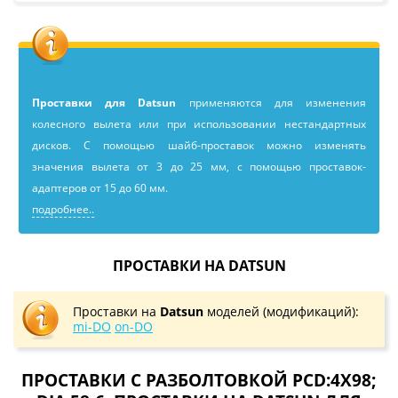
Проставки для Datsun
применяютcя для изменения
колесного вылета или при использовании нестандартных
дисков. С помощью шайб-проставок можно изменять
значения вылета от 3 до 25 мм, с помощью проставок-
адаптеров от 15 до 60 мм.
подробнее..
ПРОСТАВКИ НА DATSUN
Проставки на
Datsun
моделей (модификаций):
mi-DO
on-DO
ПРОСТАВКИ С РАЗБОЛТОВКОЙ PCD:4X98;