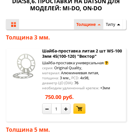
DIA:58,6. ПРОСТАВКИ НА DATSUN ДЛЯ
МОДЕЛЕЙ:
MI-DO
,
ON-DO
Толщине
Типу
Толщина 3 мм.
Шайба-проставка литая 2 шт WS-100
3мм 45(100-120) "Вектор"
Шайба-проставка универсальная
Original Quality
серия:
,
Алюминиевая литая
материал:
,
3 мм.
4x98
толщина:
,
PCD:
,
76
диаметр ЦО (DIA):
+3мм
необходим удлиненный крепеж:
750.00 руб.
−
+
Толщина 5 мм.