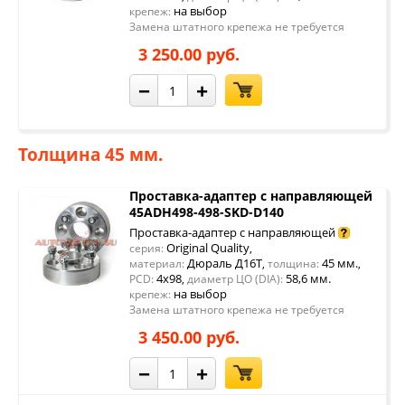
на выбор
крепеж:
Замена штатного крепежа не требуется
3 250.00 руб.
−
+
Толщина 45 мм.
Проставка-адаптер с направляющей
45ADH498-498-SKD-D140
Проставка-адаптер с направляющей
Original Quality
серия:
,
Дюраль Д16Т
45 мм.
материал:
,
толщина:
,
4x98
58,6 мм.
PCD:
,
диаметр ЦО (DIA):
на выбор
крепеж:
Замена штатного крепежа не требуется
3 450.00 руб.
−
+