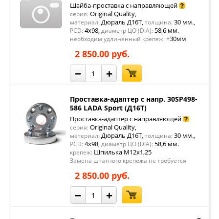
Шайба-проставка с направляющей
Original Quality
серия:
,
Дюраль Д16Т
30 мм.
материал:
,
толщина:
,
4x98
58,6 мм.
PCD:
,
диаметр ЦО (DIA):
+30мм
необходим удлиненный крепеж:
2 850.00 руб.
−
+
Проставка-адаптер с напр. 30SP498-
586 LADA Sport (Д16Т)
Проставка-адаптер с направляющей
Original Quality
серия:
,
Дюраль Д16Т
30 мм.
материал:
,
толщина:
,
4x98
58,6 мм.
PCD:
,
диаметр ЦО (DIA):
Шпилька М12х1,25
крепеж:
Замена штатного крепежа не требуется
2 850.00 руб.
−
+