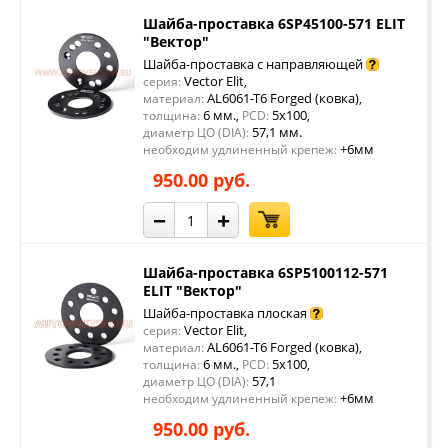
Шайба-проставка 6SP45100-571 ELIT
"Вектор"
Шайба-проставка с направляющей
Vector Elit
серия:
,
AL6061-T6 Forged (ковка)
материал:
,
6 мм.
5x100
толщина:
,
PCD:
,
57,1 мм.
диаметр ЦО (DIA):
+6мм
необходим удлиненный крепеж:
950.00 руб.
−
+
Шайба-проставка 6SP5100112-571
ELIT "Вектор"
Шайба-проставка плоская
Vector Elit
серия:
,
AL6061-T6 Forged (ковка)
материал:
,
6 мм.
5x100
толщина:
,
PCD:
,
57,1
диаметр ЦО (DIA):
+6мм
необходим удлиненный крепеж:
950.00 руб.