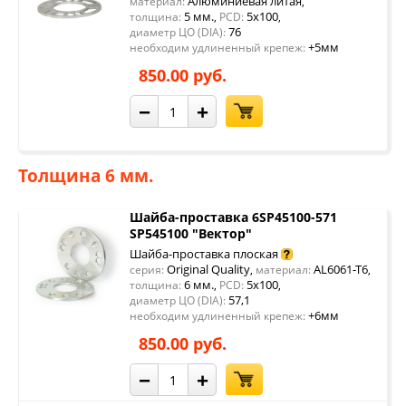
Алюминиевая литая
материал:
,
5 мм.
5x100
толщина:
,
PCD:
,
76
диаметр ЦО (DIA):
+5мм
необходим удлиненный крепеж:
850.00 руб.
−
+
Толщина 6 мм.
Шайба-проставка 6SP45100-571
SP545100 "Вектор"
Шайба-проставка плоская
Original Quality
AL6061-T6
серия:
,
материал:
,
6 мм.
5x100
толщина:
,
PCD:
,
57,1
диаметр ЦО (DIA):
+6мм
необходим удлиненный крепеж:
850.00 руб.
−
+