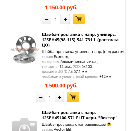
1 150.00 руб.
−
+
Шайба-проставка с напр. универс.
12SPH45(98-115)-541-731-L (расточка
ЦО)
Шайба-проставка унивес. с напр. (под расточку 
Econom
серия:
,
Алюминиевая литая
материал:
,
12 мм.
5x100
толщина:
,
PCD:
,
57,1 мм.
диаметр ЦО (DIA):
+12мм
необходим удлиненный крепеж:
1 500.00 руб.
−
+
Шайба-проставка с напр.
12SPH45100-571 ELIT черн. "Вектор"
Шайба-проставка с направляющей
Vector Elit
серия:
,