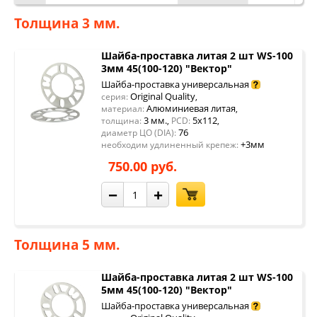
Толщина 3 мм.
Шайба-проставка литая 2 шт WS-100
3мм 45(100-120) "Вектор"
Шайба-проставка универсальная
Original Quality
серия:
,
Алюминиевая литая
материал:
,
3 мм.
5x112
толщина:
,
PCD:
,
76
диаметр ЦО (DIA):
+3мм
необходим удлиненный крепеж:
750.00 руб.
−
+
Толщина 5 мм.
Шайба-проставка литая 2 шт WS-100
5мм 45(100-120) "Вектор"
Шайба-проставка универсальная