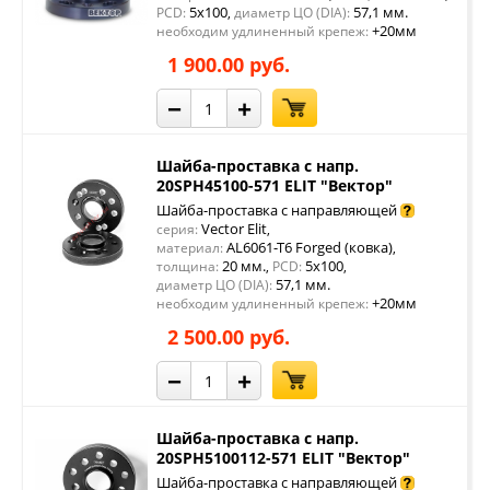
5x100
57,1 мм.
PCD:
,
диаметр ЦО (DIA):
+20мм
необходим удлиненный крепеж:
1 900.00 руб.
−
+
Шайба-проставка с напр.
20SPH45100-571 ELIT "Вектор"
Шайба-проставка с направляющей
Vector Elit
серия:
,
AL6061-T6 Forged (ковка)
материал:
,
20 мм.
5x100
толщина:
,
PCD:
,
57,1 мм.
диаметр ЦО (DIA):
+20мм
необходим удлиненный крепеж:
2 500.00 руб.
−
+
Шайба-проставка с напр.
20SPH5100112-571 ELIT "Вектор"
Шайба-проставка с направляющей