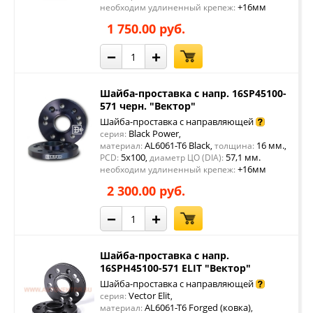
+16мм
необходим удлиненный крепеж:
1 750.00 руб.
−
+
Шайба-проставка с напр. 16SP45100-
571 черн. "Вектор"
Шайба-проставка с направляющей
Black Power
серия:
,
AL6061-T6 Black
16 мм.
материал:
,
толщина:
,
5x100
57,1 мм.
PCD:
,
диаметр ЦО (DIA):
+16мм
необходим удлиненный крепеж:
2 300.00 руб.
−
+
Шайба-проставка с напр.
16SPH45100-571 ELIT "Вектор"
Шайба-проставка с направляющей
Vector Elit
серия:
,
AL6061-T6 Forged (ковка)
материал:
,