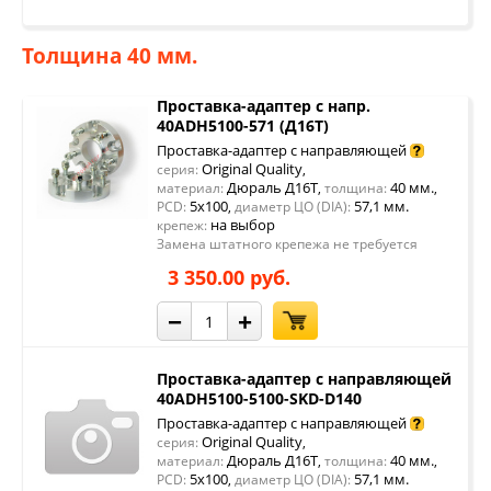
Толщина 40 мм.
Проставка-адаптер с напр.
40ADH5100-571 (Д16Т)
Проставка-адаптер с направляющей
Original Quality
серия:
,
Дюраль Д16Т
40 мм.
материал:
,
толщина:
,
5x100
57,1 мм.
PCD:
,
диаметр ЦО (DIA):
на выбор
крепеж:
Замена штатного крепежа не требуется
3 350.00 руб.
−
+
Проставка-адаптер с направляющей
40ADH5100-5100-SKD-D140
Проставка-адаптер с направляющей
Original Quality
серия:
,
Дюраль Д16Т
40 мм.
материал:
,
толщина:
,
5x100
57,1 мм.
PCD:
,
диаметр ЦО (DIA):