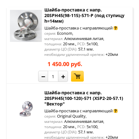
Шайба-проставка с напр.
20SPH45(98-115)-571-P (под ступицу
h=14мм)
Шайба-проставка с направляющей
Econom
серия:
,
Алюминиевая литая
материал:
,
20 мм.
5x100
толщина:
,
PCD:
,
57,1 мм.
диаметр ЦО (DIA):
+20мм
необходим удлиненный крепеж:
1 450.00 руб.
−
+
Шайба-проставка с напр.
20SPH45(100-120)-571 (XSP2-20-57.1)
"Вектор"
Шайба-проставка с направляющей
Original Quality
серия:
,
Алюминиевая литая
материал:
,
20 мм.
5x100
толщина:
,
PCD:
,
57,1 мм.
диаметр ЦО (DIA):
+20мм
необходим удлиненный крепеж: