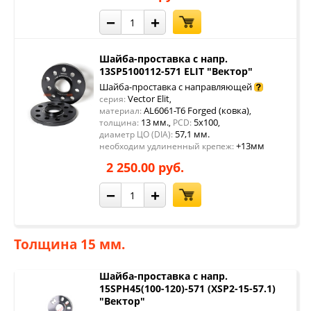
−
+
Шайба-проставка с напр.
13SP5100112-571 ELIT "Вектор"
Шайба-проставка с направляющей
Vector Elit
серия:
,
AL6061-T6 Forged (ковка)
материал:
,
13 мм.
5x100
толщина:
,
PCD:
,
57,1 мм.
диаметр ЦО (DIA):
+13мм
необходим удлиненный крепеж:
2 250.00 руб.
−
+
Толщина 15 мм.
Шайба-проставка с напр.
15SPH45(100-120)-571 (XSP2-15-57.1)
"Вектор"