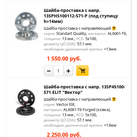
Шайба-проставка с напр.
13SPH5100112-571-P (под ступицу
h=14мм)
Шайба-проставка с направляющей
Standart Quality
AL6061-T6
серия:
,
материал:
,
13 мм.
5x100
толщина:
,
PCD:
,
57,1 мм.
диаметр ЦО (DIA):
+13мм
необходим удлиненный крепеж:
1 550.00 руб.
−
+
Шайба-проставка с напр. 13SP45100-
571 ELIT "Вектор"
Шайба-проставка с направляющей
Vector Elit
серия:
,
AL6061-T6 Forged (ковка)
материал:
,
13 мм.
5x100
толщина:
,
PCD:
,
57,1 мм.
диаметр ЦО (DIA):
+13мм
необходим удлиненный крепеж:
2 250.00 руб.