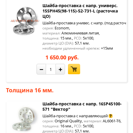
Шайба-проставка с напр. универс.
15SPH45(98-115)-52-731-L (расточка
ЦО)
Шайба-проставка унивес. с напр. (под расточку 
Econom
серия:
,
Алюминиевая литая
материал:
,
15 мм.
5x100
толщина:
,
PCD:
,
57,1 мм.
диаметр ЦО (DIA):
+15мм
необходим удлиненный крепеж:
1 650.00 руб.
−
+
Толщина 16 мм.
Шайба-проставка с напр. 16SP45100-
571 "Вектор"
Шайба-проставка с направляющей
Original Quality
AL6061-T6
серия:
,
материал:
,
16 мм.
5x100
толщина:
,
PCD:
,
57,1 мм.
диаметр ЦО (DIA):