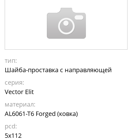
тип:
Шайба-проставка с направляющей
серия:
Vector Elit
материал:
AL6061-T6 Forged (ковка)
pcd:
5x112