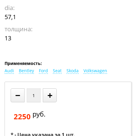
dia:
57,1
толщина:
13
Применяемость:
Audi
Bentley
Ford
Seat
Skoda
Volkswagen
−
+
руб.
2250
* - Цена указана за 1 шт.