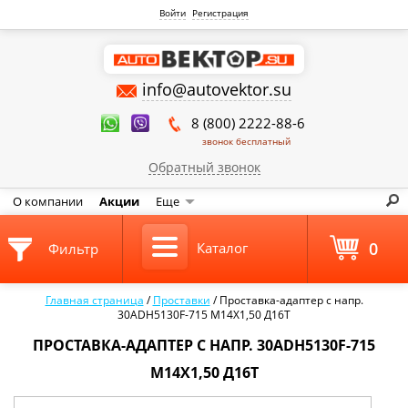
Войти
Регистрация
info@autovektor.su
8 (800) 2222-88-6
звонок бесплатный
Обратный звонок
О компании
Акции
Еще
0
Каталог
Фильтр
Главная страница
/
Проставки
/
Проставка-адаптер с напр.
30ADH5130F-715 М14Х1,50 Д16Т
ПРОСТАВКА-АДАПТЕР С НАПР. 30ADH5130F-715
М14Х1,50 Д16Т