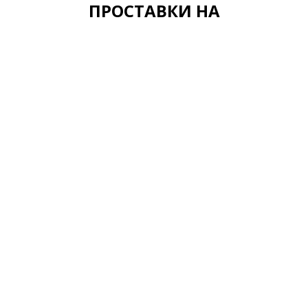
ПРОСТАВКИ НА
омпания
Товары
ас
Гайки колесные