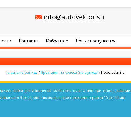
info@autovektor.su
вости
Контакты
Избранное
Новые поступления
Главная страница
/
Проставки на колеса (на ступицу)
/
Проставки на
применяютcя для изменения колесного вылета или при использовании
 вылета от 3 до 25 мм, с помощью проставок-адаптеров от 15 до 60 мм.