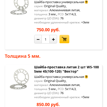
Шайба-проставка универсальная
Original Quality
серия:
,
Алюминиевая литая
материал:
,
3 мм.
5x114,3
толщина:
,
PCD:
,
76
диаметр ЦО (DIA):
+3мм
необходим удлиненный крепеж:
750.00 руб.
−
+
Толщина 5 мм.
Шайба-проставка литая 2 шт WS-100
5мм 45(100-120) "Вектор"
Шайба-проставка универсальная
Original Quality
серия:
,
Алюминиевая литая
материал:
,
5 мм.
5x114,3
толщина:
,
PCD:
,
76
диаметр ЦО (DIA):
+5мм
необходим удлиненный крепеж:
850.00 руб.