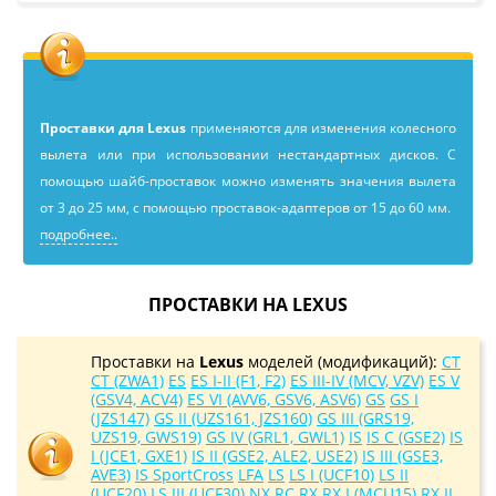
Проставки для Lexus
применяютcя для изменения колесного
вылета или при использовании нестандартных дисков. С
помощью шайб-проставок можно изменять значения вылета
от 3 до 25 мм, с помощью проставок-адаптеров от 15 до 60 мм.
подробнее..
ПРОСТАВКИ НА LEXUS
Проставки на
Lexus
моделей (модификаций):
CT
CT (ZWA1)
ES
ES I-II (F1, F2)
ES III-IV (MCV, VZV)
ES V
(GSV4, ACV4)
ES VI (AVV6, GSV6, ASV6)
GS
GS I
(JZS147)
GS II (UZS161, JZS160)
GS III (GRS19,
UZS19, GWS19)
GS IV (GRL1, GWL1)
IS
IS C (GSE2)
IS
I (JCE1, GXE1)
IS II (GSE2, ALE2, USE2)
IS III (GSE3,
AVE3)
IS SportCross
LFA
LS
LS I (UCF10)
LS II
(UCF20)
LS III (UCF30)
NX
RC
RX
RX I (MCU15)
RX II