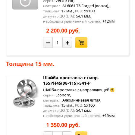
Vector Elit
серия:
,
AL6061-T6 Forged (ковка)
материал:
,
12 мм.
5x100
толщина:
,
PCD:
,
54,1 мм.
диаметр ЦО (DIA):
+12мм
необходим удлиненный крепеж:
2 200.00 руб.
−
+
Толщина 15 мм.
Шайба-проставка с напр.
15SPH45(98-115)-541-P
Шайба-проставка с направляющей
Econom
серия:
,
Алюминиевая литая
материал:
,
15 мм.
5x100
толщина:
,
PCD:
,
54,1 мм.
диаметр ЦО (DIA):
+15мм
необходим удлиненный крепеж:
1 350.00 руб.