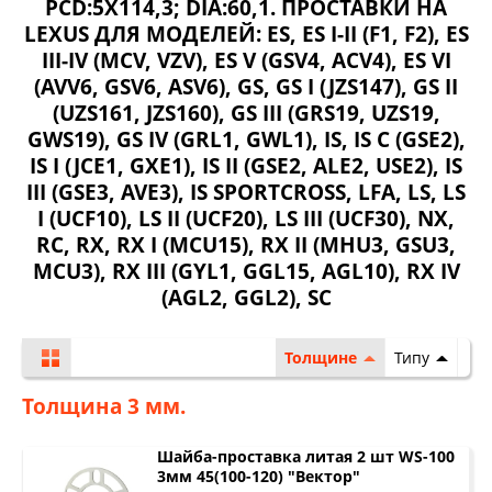
PCD:5X114,3; DIA:60,1. ПРОСТАВКИ НА
LEXUS ДЛЯ МОДЕЛЕЙ:
ES
,
ES I-II (F1, F2)
,
ES
III-IV (MCV, VZV)
,
ES V (GSV4, ACV4)
,
ES VI
(AVV6, GSV6, ASV6)
,
GS
,
GS I (JZS147)
,
GS II
(UZS161, JZS160)
,
GS III (GRS19, UZS19,
GWS19)
,
GS IV (GRL1, GWL1)
,
IS
,
IS C (GSE2)
,
IS I (JCE1, GXE1)
,
IS II (GSE2, ALE2, USE2)
,
IS
III (GSE3, AVE3)
,
IS SPORTCROSS
,
LFA
,
LS
,
LS
I (UCF10)
,
LS II (UCF20)
,
LS III (UCF30)
,
NX
,
RC
,
RX
,
RX I (MCU15)
,
RX II (MHU3, GSU3,
MCU3)
,
RX III (GYL1, GGL15, AGL10)
,
RX IV
(AGL2, GGL2)
,
SC
Толщине
Типу
Толщина 3 мм.
Шайба-проставка литая 2 шт WS-100
3мм 45(100-120) "Вектор"