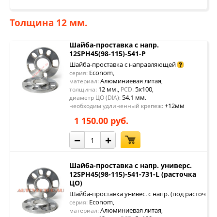
Толщина 12 мм.
Шайба-проставка с напр.
12SPH45(98-115)-541-P
Шайба-проставка с направляющей
Econom
серия:
,
Алюминиевая литая
материал:
,
12 мм.
5x100
толщина:
,
PCD:
,
54,1 мм.
диаметр ЦО (DIA):
+12мм
необходим удлиненный крепеж:
1 150.00 руб.
−
+
Шайба-проставка с напр. универс.
12SPH45(98-115)-541-731-L (расточка
ЦО)
Шайба-проставка унивес. с напр. (под расточку 
Econom
серия:
,
Алюминиевая литая
материал:
,