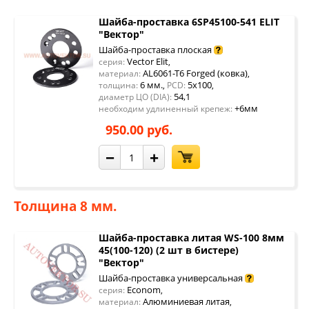
Шайба-проставка 6SP45100-541 ELIT
"Вектор"
Шайба-проставка плоская
Vector Elit
серия:
,
AL6061-T6 Forged (ковка)
материал:
,
6 мм.
5x100
толщина:
,
PCD:
,
54,1
диаметр ЦО (DIA):
+6мм
необходим удлиненный крепеж:
950.00 руб.
−
+
Толщина 8 мм.
Шайба-проставка литая WS-100 8мм
45(100-120) (2 шт в бистере)
"Вектор"
Шайба-проставка универсальная
Econom
серия:
,
Алюминиевая литая
материал:
,