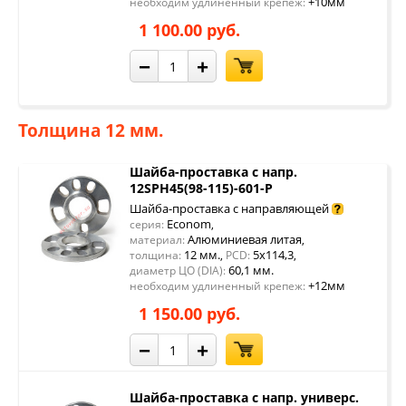
+10мм
необходим удлиненный крепеж:
1 100.00 руб.
−
+
Толщина 12 мм.
Шайба-проставка с напр.
12SPH45(98-115)-601-P
Шайба-проставка с направляющей
Econom
серия:
,
Алюминиевая литая
материал:
,
12 мм.
5x114,3
толщина:
,
PCD:
,
60,1 мм.
диаметр ЦО (DIA):
+12мм
необходим удлиненный крепеж:
1 150.00 руб.
−
+
Шайба-проставка с напр. универс.