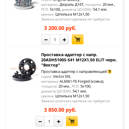
Дюраль Д16Т
20 мм.
материал:
,
толщина:
,
5x100
54,1 мм.
PCD:
,
диаметр ЦО (DIA):
Шпилька М12х1,50
крепеж:
Замена штатного крепежа не требуется
3 200.00 руб.
−
+
Проставка-адаптер с напр.
20ADH5100S-541 M12X1,50 ELIT черн.
"Вектор"
Проставка-адаптер с направляющей
Vector Elit
серия:
,
AL6061-T6 Forged (ковка)
материал:
,
20 мм.
5x100
толщина:
,
PCD:
,
54,1 мм.
диаметр ЦО (DIA):
Шпилька М12х1,50
крепеж:
Замена штатного крепежа не требуется
3 850.00 руб.
−
+