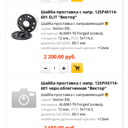
Шайба-проставка с напр. 12SP45114-
601 ELIT "Вектор"
Шайба-проставка с направляющей
Vector Elit
серия:
,
AL6061-T6 Forged (ковка)
материал:
,
12 мм.
5x114,3
толщина:
,
PCD:
,
60,1 мм.
диаметр ЦО (DIA):
+12мм
необходим удлиненный крепеж:
2 200.00 руб.
−
+
Шайба-проставка с напр. 12SPH5114-
601 черн.облегченная "Вектор"
Шайба-проставка с направляющей
Vector Elit
серия:
,
AL6061-T6 Forged (ковка)
материал:
,
12 мм.
5x114,3
толщина:
,
PCD:
,
60,1 мм.
диаметр ЦО (DIA):
+12мм
необходим удлиненный крепеж:
2 650.00 руб.