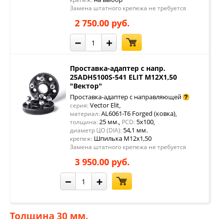
Замена штатного крепежа не требуется
2 750.00 руб.
−
+
Проставка-адаптер с напр.
25ADH5100S-541 ELIT M12X1,50
"Вектор"
Проставка-адаптер с направляющей
Vector Elit
серия:
,
AL6061-T6 Forged (ковка)
материал:
,
25 мм.
5x100
толщина:
,
PCD:
,
54,1 мм.
диаметр ЦО (DIA):
Шпилька М12х1,50
крепеж:
Замена штатного крепежа не требуется
3 950.00 руб.
−
+
Толщина 30 мм.