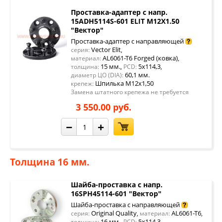
Проставка-адаптер с напр.
15ADH5114S-601 ELIT M12X1.50
"Вектор"
Проставка-адаптер с направляющей
Vector Elit
серия:
,
AL6061-T6 Forged (ковка)
материал:
,
15 мм.
5x114,3
толщина:
,
PCD:
,
60,1 мм.
диаметр ЦО (DIA):
Шпилька М12х1,50
крепеж:
Замена штатного крепежа не требуется
3 550.00 руб.
−
+
Толщина 16 мм.
Шайба-проставка с напр.
16SPH45114-601 "Вектор"
Шайба-проставка с направляющей
Original Quality
AL6061-T6
серия:
,
материал:
,
16 мм.
5x114,3
толщина:
,
PCD:
,