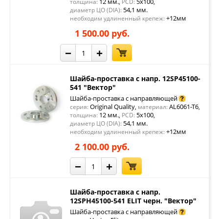
12 мм.
5x100
толщина:
,
PCD:
,
54,1 мм.
диаметр ЦО (DIA):
+12мм
необходим удлиненный крепеж:
1 500.00 руб.
−
+
Шайба-проставка с напр. 12SP45100-
541 "Вектор"
Шайба-проставка с направляющей
Original Quality
AL6061-T6
серия:
,
материал:
,
12 мм.
5x100
толщина:
,
PCD:
,
54,1 мм.
диаметр ЦО (DIA):
+12мм
необходим удлиненный крепеж:
2 100.00 руб.
−
+
Шайба-проставка с напр.
12SPH45100-541 ELIT черн. "Вектор"
Шайба-проставка с направляющей