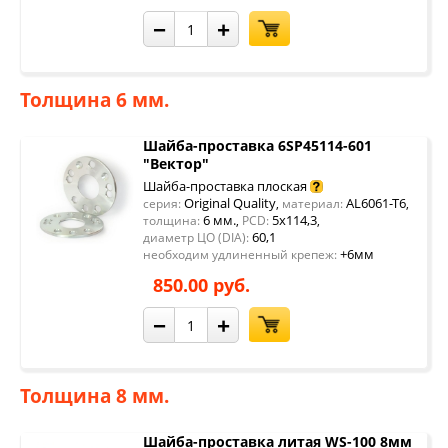
−
+
Толщина 6 мм.
Шайба-проставка 6SP45114-601
"Вектор"
Шайба-проставка плоская
Original Quality
AL6061-T6
серия:
,
материал:
,
6 мм.
5x114,3
толщина:
,
PCD:
,
60,1
диаметр ЦО (DIA):
+6мм
необходим удлиненный крепеж:
850.00 руб.
−
+
Толщина 8 мм.
Шайба-проставка литая WS-100 8мм