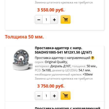
Замена штатного крепежа не требуется
3 550.00 руб.
−
+
Толщина 50 мм.
Проставка-адаптер с напр.
50ADH5100S-541 М12Х1,50 (Д16Т)
Проставка-адаптер с направляющей
Original Quality
серия:
,
Дюраль Д16Т
50 мм.
материал:
,
толщина:
,
5x100
54,1 мм.
PCD:
,
диаметр ЦО (DIA):
+50мм
необходим удлиненный крепеж:
Замена штатного крепежа не требуется
3 750.00 руб.
−
+
Проставка-адаптер с направляющей