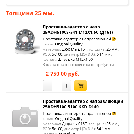
Толщина 25 мм.
Проставка-адаптер с напр.
25ADH5100S-541 М12Х1,50 (Д16Т)
Проставка-адаптер с направляющей
Original Quality
серия:
,
Дюраль Д16Т
25 мм.
материал:
,
толщина:
,
5x100
54,1 мм.
PCD:
,
диаметр ЦО (DIA):
Шпилька М12х1,50
крепеж:
Замена штатного крепежа не требуется
2 750.00 руб.
−
+
Проставка-адаптер с направляющей
25ADH5100-5100-SKD-D140
Проставка-адаптер с направляющей
Original Quality
серия:
,
Дюраль Д16Т
25 мм.
материал:
,
толщина:
,
5x100
54,1 мм.
PCD:
,
диаметр ЦО (DIA):
на выбор
крепеж: