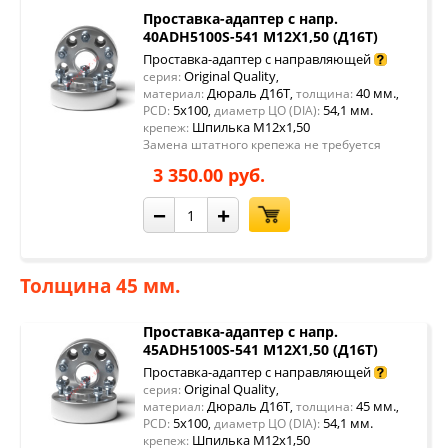
Проставка-адаптер с напр.
40ADH5100S-541 М12Х1,50 (Д16Т)
Проставка-адаптер с направляющей
Original Quality
серия:
,
Дюраль Д16Т
40 мм.
материал:
,
толщина:
,
5x100
54,1 мм.
PCD:
,
диаметр ЦО (DIA):
Шпилька М12х1,50
крепеж:
Замена штатного крепежа не требуется
3 350.00 руб.
−
+
Толщина 45 мм.
Проставка-адаптер с напр.
45ADH5100S-541 М12Х1,50 (Д16Т)
Проставка-адаптер с направляющей
Original Quality
серия:
,
Дюраль Д16Т
45 мм.
материал:
,
толщина:
,
5x100
54,1 мм.
PCD:
,
диаметр ЦО (DIA):
Шпилька М12х1,50
крепеж: