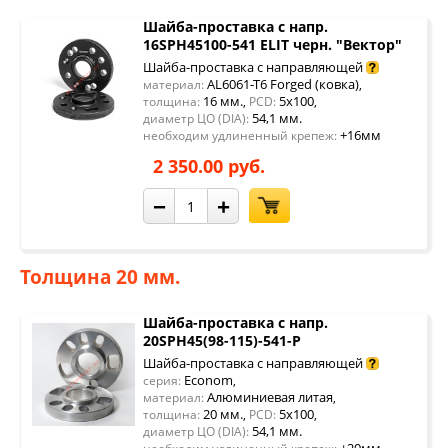
Шайба-проставка с напр.
16SPH45100-541 ELIT черн. "Вектор"
Шайба-проставка с направляющей
AL6061-T6 Forged (ковка)
материал:
,
16 мм.
5x100
толщина:
,
PCD:
,
54,1 мм.
диаметр ЦО (DIA):
+16мм
необходим удлиненный крепеж:
2 350.00 руб.
−
+
Толщина 20 мм.
Шайба-проставка с напр.
20SPH45(98-115)-541-P
Шайба-проставка с направляющей
Econom
серия:
,
Алюминиевая литая
материал:
,
20 мм.
5x100
толщина:
,
PCD:
,
54,1 мм.
диаметр ЦО (DIA):