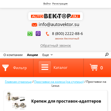
Войти
Регистрация
info@autovektor.su
8 (800) 2222-88-6
звонок бесплатный
Обратный звонок
О компании
Акции
Еще
0
Каталог
Фильтр
Главная страница
/
Проставки на колеса (на ступицу)
/
Проставки на
Lexus
Крепеж для проставок-адаптеров