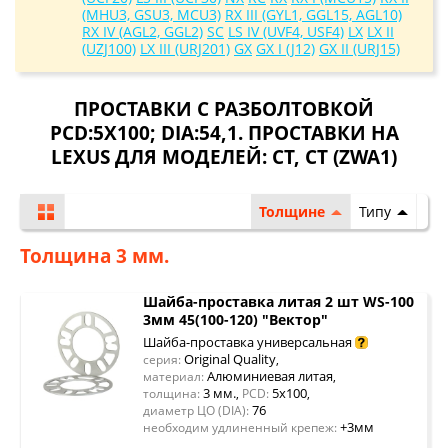
(MHU3, GSU3, MCU3)
RX III (GYL1, GGL15, AGL10)
RX IV (AGL2, GGL2)
SC
LS IV (UVF4, USF4)
LX
LX II
(UZJ100)
LX III (URJ201)
GX
GX I (J12)
GX II (URJ15)
ПРОСТАВКИ С РАЗБОЛТОВКОЙ
PCD:5X100; DIA:54,1. ПРОСТАВКИ НА
LEXUS ДЛЯ МОДЕЛЕЙ:
CT
,
CT (ZWA1)
Толщине
Типу
Толщина 3 мм.
Шайба-проставка литая 2 шт WS-100
3мм 45(100-120) "Вектор"
Шайба-проставка универсальная
Original Quality
серия:
,
Алюминиевая литая
материал:
,
3 мм.
5x100
толщина:
,
PCD:
,
76
диаметр ЦО (DIA):
+3мм
необходим удлиненный крепеж: