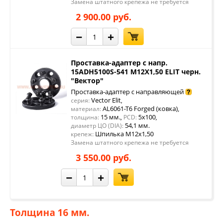
Замена штатного крепежа не требуется
2 900.00 руб.
−
+
Проставка-адаптер с напр.
15ADH5100S-541 M12X1,50 ELIT черн.
"Вектор"
Проставка-адаптер с направляющей
Vector Elit
серия:
,
AL6061-T6 Forged (ковка)
материал:
,
15 мм.
5x100
толщина:
,
PCD:
,
54,1 мм.
диаметр ЦО (DIA):
Шпилька М12х1,50
крепеж:
Замена штатного крепежа не требуется
3 550.00 руб.
−
+
Толщина 16 мм.