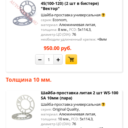
45(100-120) (2 шт в бистере)
"Вектор"
Шайба-проставка универсальная
Econom
серия:
,
Алюминиевая литая
материал:
,
8 мм.
5x114,3
толщина:
,
PCD:
,
76
диаметр ЦО (DIA):
+8мм
необходим удлиненный крепеж:
950.00 руб.
−
+
Толщина 10 мм.
Шайба-проставка литая 2 шт WS-100
SA 10мм (пара)
Шайба-проставка универсальная
Original Quality
серия:
,
Алюминиевая литая
материал:
,
10 мм.
5x114,3
толщина:
,
PCD:
,
76
диаметр ЦО (DIA):