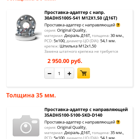
Проставка-адаптер с напр.
30ADH5100S-541 М12Х1,50 (Д16Т)
Проставка-адаптер с направляющей
Original Quality
серия:
,
Дюраль Д16Т
30 мм.
материал:
,
толщина:
,
5x100
54,1 мм.
PCD:
,
диаметр ЦО (DIA):
Шпилька М12х1,50
крепеж:
Замена штатного крепежа не требуется
2 950.00 руб.
−
+
Толщина 35 мм.
Проставка-адаптер с направляющей
35ADH5100-5100-SKD-D140
Проставка-адаптер с направляющей
Original Quality
серия:
,
Дюраль Д16Т
35 мм.
материал:
,
толщина:
,
5x100
54,1 мм.
PCD:
,
диаметр ЦО (DIA):