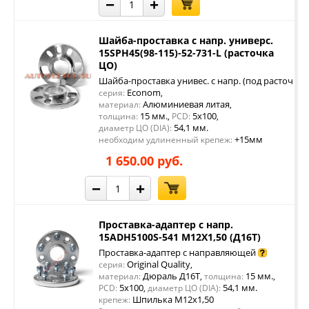
−
+
Шайба-проставка с напр. универс.
15SPH45(98-115)-52-731-L (расточка
ЦО)
Шайба-проставка унивес. с напр. (под расточку 
Econom
серия:
,
Алюминиевая литая
материал:
,
15 мм.
5x100
толщина:
,
PCD:
,
54,1 мм.
диаметр ЦО (DIA):
+15мм
необходим удлиненный крепеж:
1 650.00 руб.
−
+
Проставка-адаптер с напр.
15ADH5100S-541 M12X1,50 (Д16Т)
Проставка-адаптер с направляющей
Original Quality
серия:
,
Дюраль Д16Т
15 мм.
материал:
,
толщина:
,
5x100
54,1 мм.
PCD:
,
диаметр ЦО (DIA):
Шпилька М12х1,50
крепеж: