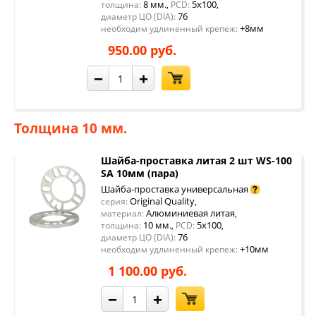
8 мм.
5x100
толщина:
,
PCD:
,
76
диаметр ЦО (DIA):
+8мм
необходим удлиненный крепеж:
950.00 руб.
−
+
Толщина 10 мм.
Шайба-проставка литая 2 шт WS-100
SA 10мм (пара)
Шайба-проставка универсальная
Original Quality
серия:
,
Алюминиевая литая
материал:
,
10 мм.
5x100
толщина:
,
PCD:
,
76
диаметр ЦО (DIA):
+10мм
необходим удлиненный крепеж:
1 100.00 руб.
−
+