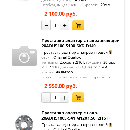
+20мм
необходим удлиненный крепеж:
2 100.00 руб.
−
+
Проставка-адаптер с направляющей
20ADH5100-5100-SKD-D140
Проставка-адаптер с направляющей
Original Quality
серия:
,
Дюраль Д16Т
20 мм.
материал:
,
толщина:
,
5x100
54,1 мм.
PCD:
,
диаметр ЦО (DIA):
на выбор
крепеж:
Замена штатного крепежа не требуется
2 550.00 руб.
−
+
Проставка-адаптер с напр.
20ADH5100S-541 M12X1,50 (Д16Т)
Проставка-адаптер с направляющей
Original Quality
серия:
,