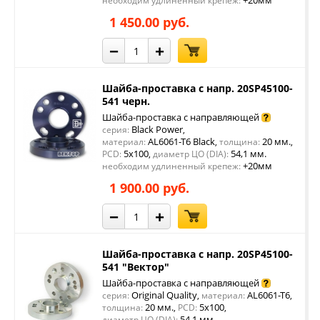
+20мм
необходим удлиненный крепеж:
1 450.00 руб.
−
+
Шайба-проставка с напр. 20SP45100-
541 черн.
Шайба-проставка с направляющей
Black Power
серия:
,
AL6061-T6 Black
20 мм.
материал:
,
толщина:
,
5x100
54,1 мм.
PCD:
,
диаметр ЦО (DIA):
+20мм
необходим удлиненный крепеж:
1 900.00 руб.
−
+
Шайба-проставка с напр. 20SP45100-
541 "Вектор"
Шайба-проставка с направляющей
Original Quality
AL6061-T6
серия:
,
материал:
,
20 мм.
5x100
толщина:
,
PCD:
,
54,1 мм.
диаметр ЦО (DIA):