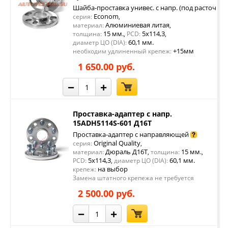
Шайба-проставка унивес. с напр. (под расточку 
Econom
серия:
,
Алюминиевая литая
материал:
,
15 мм.
5x114,3
толщина:
,
PCD:
,
60,1 мм.
диаметр ЦО (DIA):
+15мм
необходим удлиненный крепеж:
1 650.00 руб.
−
+
Проставка-адаптер с напр.
15ADH5114S-601 Д16Т
Проставка-адаптер с направляющей
Original Quality
серия:
,
Дюраль Д16Т
15 мм.
материал:
,
толщина:
,
5x114,3
60,1 мм.
PCD:
,
диаметр ЦО (DIA):
на выбор
крепеж:
Замена штатного крепежа не требуется
2 500.00 руб.
−
+