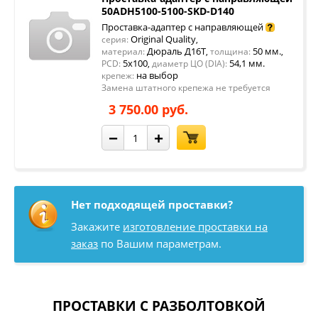
50ADH5100-5100-SKD-D140
Проставка-адаптер с направляющей
Original Quality
серия:
,
Дюраль Д16Т
50 мм.
материал:
,
толщина:
,
5x100
54,1 мм.
PCD:
,
диаметр ЦО (DIA):
на выбор
крепеж:
Замена штатного крепежа не требуется
3 750.00 руб.
−
+
Нет подходящей проставки?
Закажите
изготовление проставки на
заказ
по Вашим параметрам.
ПРОСТАВКИ С РАЗБОЛТОВКОЙ