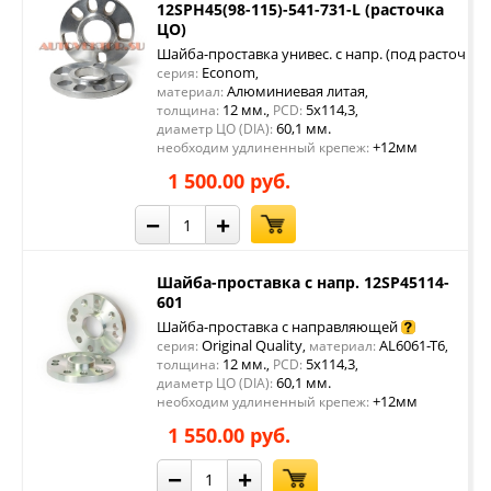
12SPH45(98-115)-541-731-L (расточка
ЦО)
Шайба-проставка унивес. с напр. (под расточку 
Econom
серия:
,
Алюминиевая литая
материал:
,
12 мм.
5x114,3
толщина:
,
PCD:
,
60,1 мм.
диаметр ЦО (DIA):
+12мм
необходим удлиненный крепеж:
1 500.00 руб.
−
+
Шайба-проставка с напр. 12SP45114-
601
Шайба-проставка с направляющей
Original Quality
AL6061-T6
серия:
,
материал:
,
12 мм.
5x114,3
толщина:
,
PCD:
,
60,1 мм.
диаметр ЦО (DIA):
+12мм
необходим удлиненный крепеж:
1 550.00 руб.
−
+