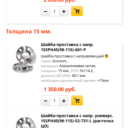
−
+
Толщина 15 мм.
Шайба-проставка с напр.
15SPH45(98-115)-601-P
Шайба-проставка с направляющей
Econom
серия:
,
Алюминиевая литая
материал:
,
15 мм.
5x114,3
толщина:
,
PCD:
,
60,1 мм.
диаметр ЦО (DIA):
+15мм
необходим удлиненный крепеж:
1 350.00 руб.
−
+
Шайба-проставка с напр. универс.
15SPH45(98-115)-52-731-L (расточка
ЦО)