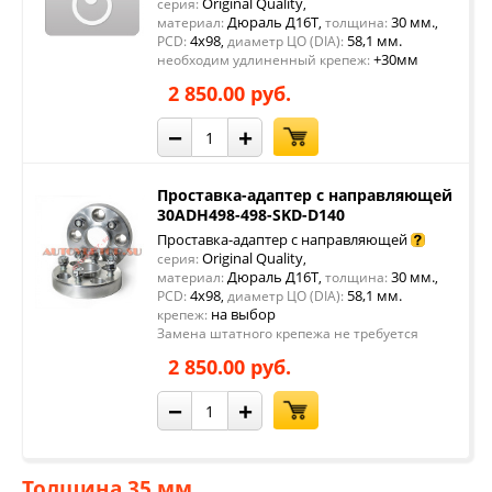
Original Quality
серия:
,
Дюраль Д16Т
30 мм.
материал:
,
толщина:
,
4x98
58,1 мм.
PCD:
,
диаметр ЦО (DIA):
+30мм
необходим удлиненный крепеж:
2 850.00 руб.
−
+
Проставка-адаптер с направляющей
30ADH498-498-SKD-D140
Проставка-адаптер с направляющей
Original Quality
серия:
,
Дюраль Д16Т
30 мм.
материал:
,
толщина:
,
4x98
58,1 мм.
PCD:
,
диаметр ЦО (DIA):
на выбор
крепеж:
Замена штатного крепежа не требуется
2 850.00 руб.
−
+
Толщина 35 мм.