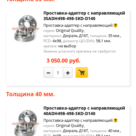
Проставка-адаптер с направляющей
35ADH498-498-SKD-D140
Проставка-адаптер с направляющей
Original Quality
серия:
,
Дюраль Д16Т
35 мм.
материал:
,
толщина:
,
4x98
58,1 мм.
PCD:
,
диаметр ЦО (DIA):
на выбор
крепеж:
Замена штатного крепежа не требуется
3 050.00 руб.
−
+
Толщина 40 мм.
Проставка-адаптер с направляющей
40ADH498-498-SKD-D140
Проставка-адаптер с направляющей
Original Quality
серия:
,
Дюраль Д16Т
40 мм.
материал:
,
толщина:
,
4x98
58,1 мм.
PCD:
,
диаметр ЦО (DIA):