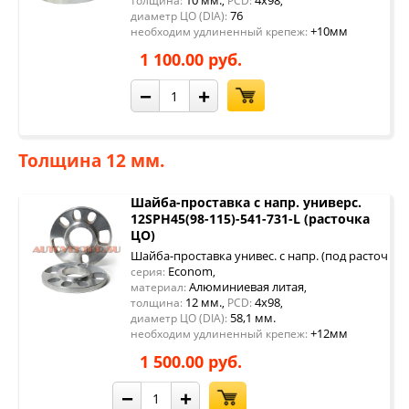
10 мм.
4x98
толщина:
,
PCD:
,
76
диаметр ЦО (DIA):
+10мм
необходим удлиненный крепеж:
1 100.00 руб.
−
+
Толщина 12 мм.
Шайба-проставка с напр. универс.
12SPH45(98-115)-541-731-L (расточка
ЦО)
Шайба-проставка унивес. с напр. (под расточку 
Econom
серия:
,
Алюминиевая литая
материал:
,
12 мм.
4x98
толщина:
,
PCD:
,
58,1 мм.
диаметр ЦО (DIA):
+12мм
необходим удлиненный крепеж:
1 500.00 руб.
−
+