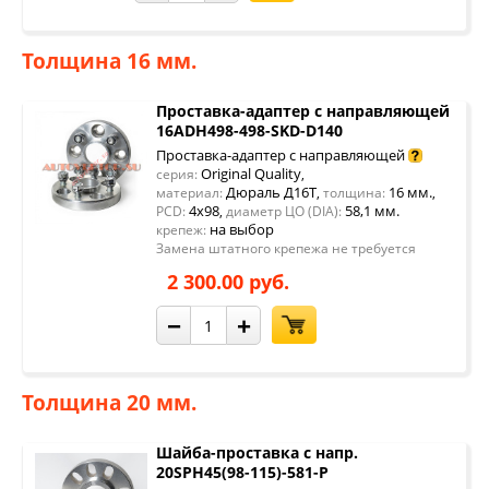
Толщина 16 мм.
Проставка-адаптер с направляющей
16ADH498-498-SKD-D140
Проставка-адаптер с направляющей
Original Quality
серия:
,
Дюраль Д16Т
16 мм.
материал:
,
толщина:
,
4x98
58,1 мм.
PCD:
,
диаметр ЦО (DIA):
на выбор
крепеж:
Замена штатного крепежа не требуется
2 300.00 руб.
−
+
Толщина 20 мм.
Шайба-проставка с напр.
20SPH45(98-115)-581-P