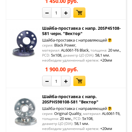
1 450.00 руб.
−
+
Шайба-проставка с напр. 20SP45108-
581 черн. "Вектор"
Шайба-проставка с направляющей
Black Power
серия:
,
AL6061-T6 Black
20 мм.
материал:
,
толщина:
,
5x108
58,1 мм.
PCD:
,
диаметр ЦО (DIA):
+20мм
необходим удлиненный крепеж:
1 900.00 руб.
−
+
Шайба-проставка с напр.
20SPH598108-581 "Вектор"
Шайба-проставка с направляющей
Original Quality
AL6061-T6
серия:
,
материал:
,
20 мм.
5x108
толщина:
,
PCD:
,
58,1 мм.
диаметр ЦО (DIA):
+20мм
необходим удлиненный крепеж: