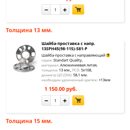
−
+
Толщина 13 мм.
Шайба-проставка с напр.
13SPH45(98-115)-581-P
Шайба-проставка с направляющей
Standart Quality
серия:
,
Алюминиевая литая
материал:
,
13 мм.
5x108
толщина:
,
PCD:
,
58,1 мм.
диаметр ЦО (DIA):
+13мм
необходим удлиненный крепеж:
1 150.00 руб.
−
+
Толщина 15 мм.