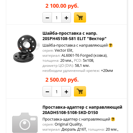
2 100.00 руб.
−
+
Шайба-проставка с напр.
20SPH45108-581 ELIT "Вектор"
Шайба-проставка с направляющей
Vector Elit
серия:
,
AL6061-T6 Forged (ковка)
материал:
,
20 мм.
5x108
толщина:
,
PCD:
,
58,1 мм.
диаметр ЦО (DIA):
+20мм
необходим удлиненный крепеж:
2 500.00 руб.
−
+
Проставка-адаптер с направляющей
20ADH5108-5108-SKD-D150
Проставка-адаптер с направляющей
Original Quality
серия:
,
Дюраль Д16Т
20 мм.
материал:
,
толщина:
,