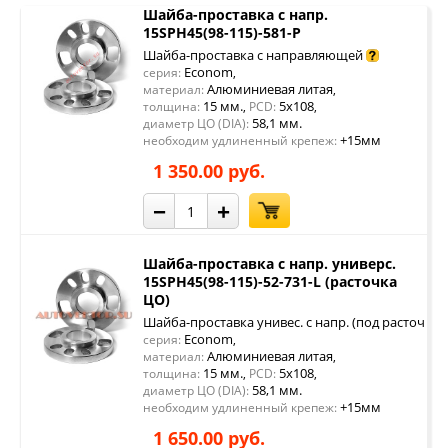
Шайба-проставка с напр.
15SPH45(98-115)-581-P
Шайба-проставка с направляющей
Econom
серия:
,
Алюминиевая литая
материал:
,
15 мм.
5x108
толщина:
,
PCD:
,
58,1 мм.
диаметр ЦО (DIA):
+15мм
необходим удлиненный крепеж:
1 350.00 руб.
−
+
Шайба-проставка с напр. универс.
15SPH45(98-115)-52-731-L (расточка
ЦО)
Шайба-проставка унивес. с напр. (под расточку 
Econom
серия:
,
Алюминиевая литая
материал:
,
15 мм.
5x108
толщина:
,
PCD:
,
58,1 мм.
диаметр ЦО (DIA):
+15мм
необходим удлиненный крепеж:
1 650.00 руб.