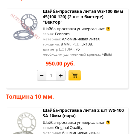
Шайба-проставка литая WS-100 8мм
45(100-120) (2 шт в бистере)
"Вектор"
Шайба-проставка универсальная
Econom
серия:
,
Алюминиевая литая
материал:
,
8 мм.
5x108
толщина:
,
PCD:
,
76
диаметр ЦО (DIA):
+8мм
необходим удлиненный крепеж:
950.00 руб.
−
+
Толщина 10 мм.
Шайба-проставка литая 2 шт WS-100
SA 10мм (пара)
Шайба-проставка универсальная
Original Quality
серия:
,
Алюминиевая литая
материал:
,