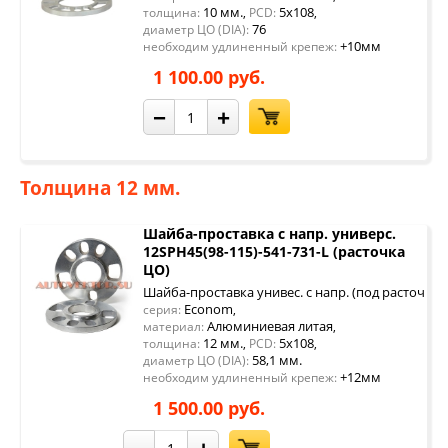
10 мм.
5x108
толщина:
,
PCD:
,
76
диаметр ЦО (DIA):
+10мм
необходим удлиненный крепеж:
1 100.00 руб.
−
+
Толщина 12 мм.
Шайба-проставка с напр. универс.
12SPH45(98-115)-541-731-L (расточка
ЦО)
Шайба-проставка унивес. с напр. (под расточку 
Econom
серия:
,
Алюминиевая литая
материал:
,
12 мм.
5x108
толщина:
,
PCD:
,
58,1 мм.
диаметр ЦО (DIA):
+12мм
необходим удлиненный крепеж:
1 500.00 руб.