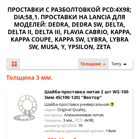
ПРОСТАВКИ С РАЗБОЛТОВКОЙ PCD:4X98;
DIA:58,1. ПРОСТАВКИ НА LANCIA ДЛЯ
МОДЕЛЕЙ:
DEDRA
,
DEDRA SW
,
DELTA
,
DELTA II
,
DELTA III
,
FLAVIA CABRIO
,
KAPPA
,
KAPPA COUPE
,
KAPPA SW
,
LYBRA
,
LYBRA
SW
,
MUSA
,
Y
,
YPSILON
,
ZETA
Толщине
Типу
Толщина 3 мм.
Шайба-проставка литая 2 шт WS-100
3мм 45(100-120) "Вектор"
Шайба-проставка универсальная
Original Quality
серия:
,
Алюминиевая литая
материал:
,
3 мм.
4x98
толщина:
,
PCD:
,
76
диаметр ЦО (DIA):
+3мм
необходим удлиненный крепеж: