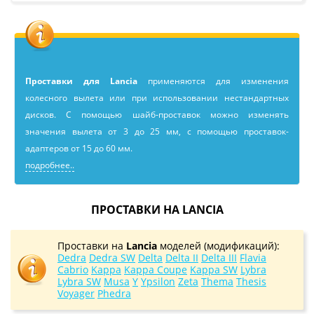
Проставки для Lancia
применяютcя для изменения
колесного вылета или при использовании нестандартных
дисков. С помощью шайб-проставок можно изменять
значения вылета от 3 до 25 мм, с помощью проставок-
адаптеров от 15 до 60 мм.
подробнее..
ПРОСТАВКИ НА LANCIA
Проставки на
Lancia
моделей (модификаций):
Dedra
Dedra SW
Delta
Delta II
Delta III
Flavia
Cabrio
Kappa
Kappa Coupe
Kappa SW
Lybra
Lybra SW
Musa
Y
Ypsilon
Zeta
Thema
Thesis
Voyager
Phedra