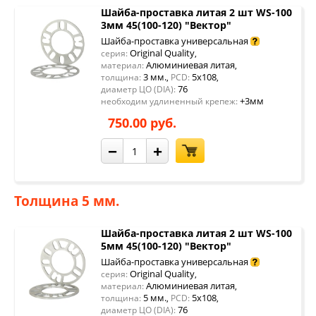
Шайба-проставка литая 2 шт WS-100
3мм 45(100-120) "Вектор"
Шайба-проставка универсальная
Original Quality
серия:
,
Алюминиевая литая
материал:
,
3 мм.
5x108
толщина:
,
PCD:
,
76
диаметр ЦО (DIA):
+3мм
необходим удлиненный крепеж:
750.00 руб.
−
+
Толщина 5 мм.
Шайба-проставка литая 2 шт WS-100
5мм 45(100-120) "Вектор"
Шайба-проставка универсальная
Original Quality
серия:
,
Алюминиевая литая
материал:
,
5 мм.
5x108
толщина:
,
PCD:
,
76
диаметр ЦО (DIA):