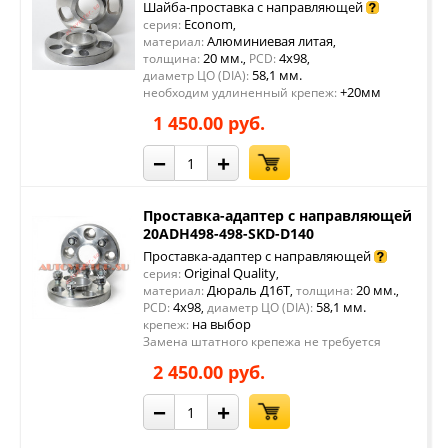
Шайба-проставка с направляющей
Econom
серия:
,
Алюминиевая литая
материал:
,
20 мм.
4x98
толщина:
,
PCD:
,
58,1 мм.
диаметр ЦО (DIA):
+20мм
необходим удлиненный крепеж:
1 450.00 руб.
−
+
Проставка-адаптер с направляющей
20ADH498-498-SKD-D140
Проставка-адаптер с направляющей
Original Quality
серия:
,
Дюраль Д16Т
20 мм.
материал:
,
толщина:
,
4x98
58,1 мм.
PCD:
,
диаметр ЦО (DIA):
на выбор
крепеж:
Замена штатного крепежа не требуется
2 450.00 руб.
−
+