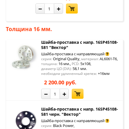
−
+
Толщина 16 мм.
Шайба-проставка с напр. 16SP45108-
581 "Вектор"
Шайба-проставка с направляющей
Original Quality
AL6061-T6
серия:
,
материал:
,
16 мм.
5x108
толщина:
,
PCD:
,
58,1 мм.
диаметр ЦО (DIA):
+16мм
необходим удлиненный крепеж:
2 200.00 руб.
−
+
Шайба-проставка с напр. 16SP45108-
581 черн. "Вектор"
Шайба-проставка с направляющей
Black Power
серия:
,