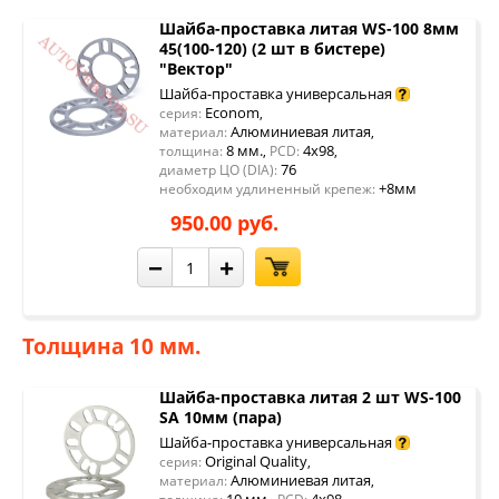
Шайба-проставка литая WS-100 8мм
45(100-120) (2 шт в бистере)
"Вектор"
Шайба-проставка универсальная
Econom
серия:
,
Алюминиевая литая
материал:
,
8 мм.
4x98
толщина:
,
PCD:
,
76
диаметр ЦО (DIA):
+8мм
необходим удлиненный крепеж:
950.00 руб.
−
+
Толщина 10 мм.
Шайба-проставка литая 2 шт WS-100
SA 10мм (пара)
Шайба-проставка универсальная
Original Quality
серия:
,
Алюминиевая литая
материал:
,