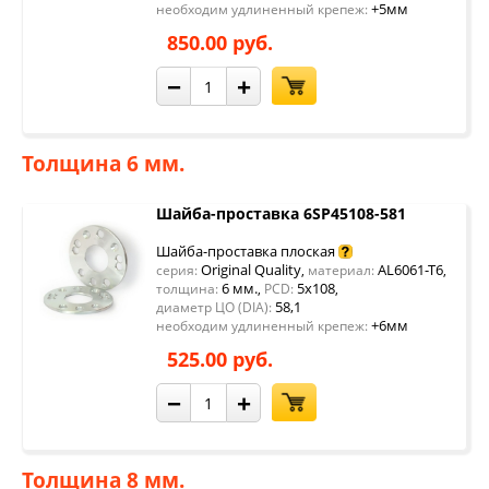
+5мм
необходим удлиненный крепеж:
850.00 руб.
−
+
Толщина 6 мм.
Шайба-проставка 6SP45108-581
Шайба-проставка плоская
Original Quality
AL6061-T6
серия:
,
материал:
,
6 мм.
5x108
толщина:
,
PCD:
,
58,1
диаметр ЦО (DIA):
+6мм
необходим удлиненный крепеж:
525.00 руб.
−
+
Толщина 8 мм.