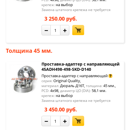
на выбор
крепеж:
Замена штатного крепежа не требуется
3 250.00 руб.
−
+
Толщина 45 мм.
Проставка-адаптер с направляющей
45ADH498-498-SKD-D140
Проставка-адаптер с направляющей
Original Quality
серия:
,
Дюраль Д16Т
45 мм.
материал:
,
толщина:
,
4x98
58,1 мм.
PCD:
,
диаметр ЦО (DIA):
на выбор
крепеж:
Замена штатного крепежа не требуется
3 450.00 руб.
−
+