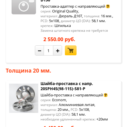
Проставка-адаптер с направляющей
Original Quality
серия:
,
Дюраль Д16Т
16 мм.
материал:
,
толщина:
,
5x108
58,1 мм.
PCD:
,
диаметр ЦО (DIA):
Шпилька
крепеж:
Замена штатного крепежа не требуется
2 550.00 руб.
−
+
Толщина 20 мм.
Шайба-проставка с напр.
20SPH45(98-115)-581-P
Шайба-проставка с направляющей
Econom
серия:
,
Алюминиевая литая
материал:
,
20 мм.
5x108
толщина:
,
PCD:
,
58,1 мм.
диаметр ЦО (DIA):
+20мм
необходим удлиненный крепеж: