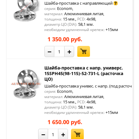
Шайба-проставка с направляющей
Econom
серия:
,
Алюминиевая литая
материал:
,
15 мм.
4x98
толщина:
,
PCD:
,
58,1 мм.
диаметр ЦО (DIA):
+15мм
необходим удлиненный крепеж:
1 350.00 руб.
−
+
Шайба-проставка с напр. универс.
15SPH45(98-115)-52-731-L (расточка
ЦО)
Шайба-проставка унивес. с напр. (под расточку 
Econom
серия:
,
Алюминиевая литая
материал:
,
15 мм.
4x98
толщина:
,
PCD:
,
58,1 мм.
диаметр ЦО (DIA):
+15мм
необходим удлиненный крепеж:
1 650.00 руб.
−
+