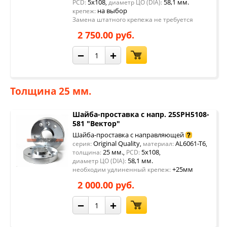
5x108
58,1 мм.
PCD:
,
диаметр ЦО (DIA):
на выбор
крепеж:
Замена штатного крепежа не требуется
2 750.00 руб.
−
+
Толщина 25 мм.
Шайба-проставка с напр. 25SPH5108-
581 "Вектор"
Шайба-проставка с направляющей
Original Quality
AL6061-T6
серия:
,
материал:
,
25 мм.
5x108
толщина:
,
PCD:
,
58,1 мм.
диаметр ЦО (DIA):
+25мм
необходим удлиненный крепеж:
2 000.00 руб.
−
+