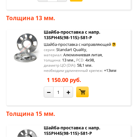
Толщина 13 мм.
Шайба-проставка с напр.
13SPH45(98-115)-581-P
Шайба-проставка с направляющей
Standart Quality
серия:
,
Алюминиевая литая
материал:
,
13 мм.
4x98
толщина:
,
PCD:
,
58,1 мм.
диаметр ЦО (DIA):
+13мм
необходим удлиненный крепеж:
1 150.00 руб.
−
+
Толщина 15 мм.
Шайба-проставка с напр.
15SPH45(98-115)-581-P