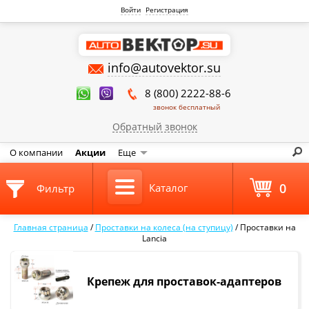
Войти
Регистрация
info@autovektor.su
8 (800) 2222-88-6
звонок бесплатный
Обратный звонок
О компании
Акции
Еще
0
Каталог
Фильтр
Главная страница
/
Проставки на колеса (на ступицу)
/
Проставки на
Lancia
Крепеж для проставок-адаптеров