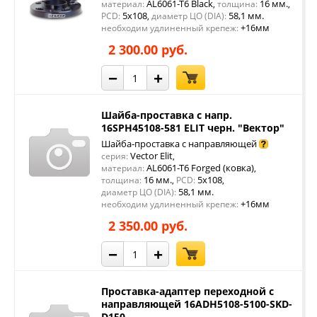
AL6061-T6 Black
16 мм.
материал:
,
толщина:
,
5x108
58,1 мм.
PCD:
,
диаметр ЦО (DIA):
+16мм
необходим удлиненный крепеж:
2 300.00 руб.
−
+
Шайба-проставка с напр.
16SPH45108-581 ELIT черн. "Вектор"
Шайба-проставка с направляющей
Vector Elit
серия:
,
AL6061-T6 Forged (ковка)
материал:
,
16 мм.
5x108
толщина:
,
PCD:
,
58,1 мм.
диаметр ЦО (DIA):
+16мм
необходим удлиненный крепеж:
2 350.00 руб.
−
+
Проставка-адаптер переходной с
направляющей 16ADH5108-5100-SKD-
D150