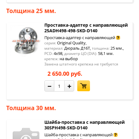
Толщина 25 мм.
Проставка-адаптер с направляющей
25ADH498-498-SKD-D140
Проставка-адаптер с направляющей
Original Quality
серия:
,
Дюраль Д16Т
25 мм.
материал:
,
толщина:
,
4x98
58,1 мм.
PCD:
,
диаметр ЦО (DIA):
на выбор
крепеж:
Замена штатного крепежа не требуется
2 650.00 руб.
−
+
Толщина 30 мм.
Шайба-проставка с направляющей
30SPH498-SKD-D140
Шайба-проставка с направляющей