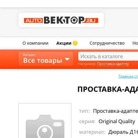
О компании
Акции
Сотрудничество
Но
!
Каталог
Все товары
Например:
Проставка-адаптер
Главная с
ПРОСТАВКА-АДА
тип:
Проставка-адапт
серия:
Original Quality
материал:
Дюраль Д1