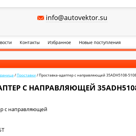
info@autovektor.su
вости
Контакты
Избранное
Новые поступления
траница
/
Проставки
/
Проставка-адаптер с направляющей 35ADH5108-510
ПТЕР С НАПРАВЛЯЮЩЕЙ 35ADH5108
ер с направляющей
6Т