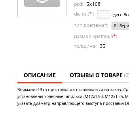
pcd:
5x108
dia out
*
:
здесь В
тип крепежа
*
:
размер крепежа
*
:
толщина:
35
ОПИСАНИЕ
ОТЗЫВЫ О ТОВАРЕ
(0
Внимание! Эта проставка изготавливается на заказ. С
установлены колесные шпильки (М12х1,50, М12х1,25, М1
указать диаметр направляющего выступа проставки DIA