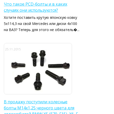
Что такое PCD-болты и в каких
случаях они используются?
Хотите поставить крутую японскую ковку
5x114,3 на свой Mercedes или диски 4х100
на ВАЗ? Теперь для этого не обязатель�...
25.11.2015
В продажу поступили колесные
болты М14х1,25 черного цвета для
автомобилей BMW X5 (Е70, F15), X6, F-