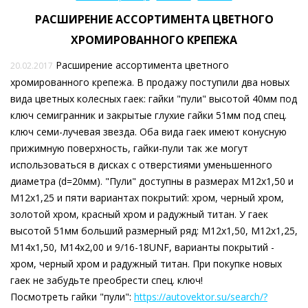
РАСШИРЕНИЕ АССОРТИМЕНТА ЦВЕТНОГО
ХРОМИРОВАННОГО КРЕПЕЖА
Расширение ассортимента цветного
20.02.2017
хромированного крепежа. В продажу поступили два новых
вида цветных колесных гаек: гайки "пули" высотой 40мм под
ключ семигранник и закрытые глухие гайки 51мм под спец.
ключ семи-лучевая звезда. Оба вида гаек имеют конусную
прижимную поверхность, гайки-пули так же могут
использоваться в дисках с отверстиями уменьшенного
диаметра (d=20мм). "Пули" доступны в размерах М12х1,50 и
М12х1,25 и пяти вариантах покрытий: хром, черный хром,
золотой хром, красный хром и радужный титан. У гаек
высотой 51мм больший размерный ряд: М12х1,50, М12х1,25,
М14х1,50, М14х2,00 и 9/16-18UNF, варианты покрытий -
хром, черный хром и радужный титан. При покупке новых
гаек не забудьте преобрести спец. ключ!
Посмотреть гайки "пули":
https://autovektor.su/search/?