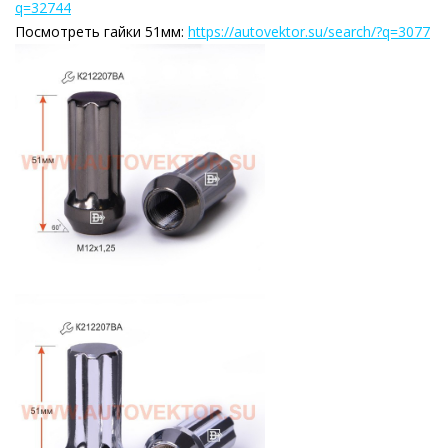
q=32744
Посмотреть гайки 51мм:
https://autovektor.su/search/?q=3077