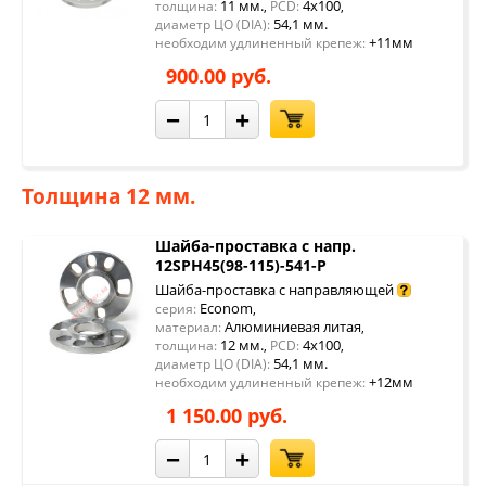
11 мм.
4x100
толщина:
,
PCD:
,
54,1 мм.
диаметр ЦО (DIA):
+11мм
необходим удлиненный крепеж:
900.00 руб.
−
+
Толщина 12 мм.
Шайба-проставка с напр.
12SPH45(98-115)-541-P
Шайба-проставка с направляющей
Econom
серия:
,
Алюминиевая литая
материал:
,
12 мм.
4x100
толщина:
,
PCD:
,
54,1 мм.
диаметр ЦО (DIA):
+12мм
необходим удлиненный крепеж:
1 150.00 руб.
−
+