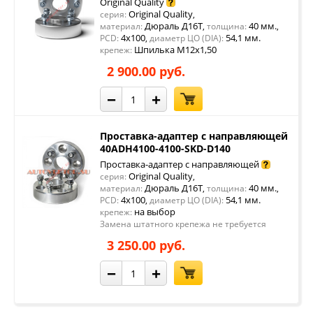
Original Quality
Original Quality
серия:
,
Дюраль Д16Т
40 мм.
материал:
,
толщина:
,
4x100
54,1 мм.
PCD:
,
диаметр ЦО (DIA):
Шпилька М12х1,50
крепеж:
2 900.00 руб.
−
+
Проставка-адаптер с направляющей
40ADH4100-4100-SKD-D140
Проставка-адаптер с направляющей
Original Quality
серия:
,
Дюраль Д16Т
40 мм.
материал:
,
толщина:
,
4x100
54,1 мм.
PCD:
,
диаметр ЦО (DIA):
на выбор
крепеж:
Замена штатного крепежа не требуется
3 250.00 руб.
−
+