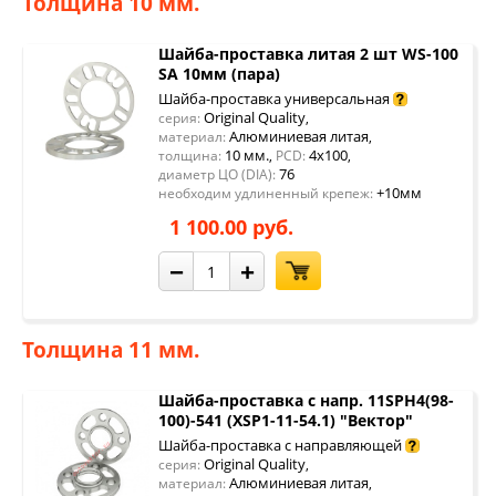
Толщина 10 мм.
Шайба-проставка литая 2 шт WS-100
SA 10мм (пара)
Шайба-проставка универсальная
Original Quality
серия:
,
Алюминиевая литая
материал:
,
10 мм.
4x100
толщина:
,
PCD:
,
76
диаметр ЦО (DIA):
+10мм
необходим удлиненный крепеж:
1 100.00 руб.
−
+
Толщина 11 мм.
Шайба-проставка с напр. 11SPH4(98-
100)-541 (XSP1-11-54.1) "Вектор"
Шайба-проставка с направляющей
Original Quality
серия:
,
Алюминиевая литая
материал:
,