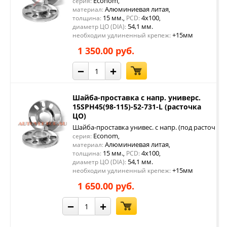
Econom
серия:
,
Алюминиевая литая
материал:
,
15 мм.
4x100
толщина:
,
PCD:
,
54,1 мм.
диаметр ЦО (DIA):
+15мм
необходим удлиненный крепеж:
1 350.00 руб.
−
+
Шайба-проставка с напр. универс.
15SPH45(98-115)-52-731-L (расточка
ЦО)
Шайба-проставка унивес. с напр. (под расточку 
Econom
серия:
,
Алюминиевая литая
материал:
,
15 мм.
4x100
толщина:
,
PCD:
,
54,1 мм.
диаметр ЦО (DIA):
+15мм
необходим удлиненный крепеж:
1 650.00 руб.
−
+