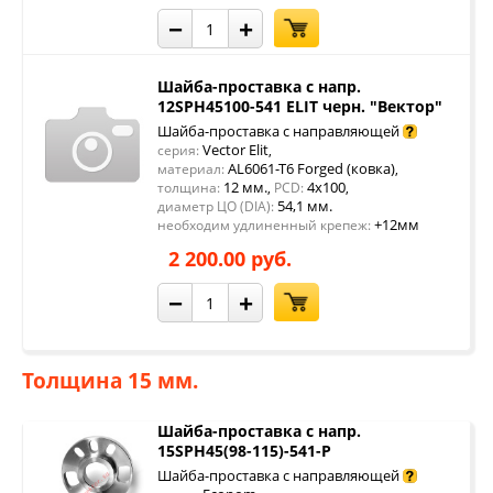
−
+
Шайба-проставка с напр.
12SPH45100-541 ELIT черн. "Вектор"
Шайба-проставка с направляющей
Vector Elit
серия:
,
AL6061-T6 Forged (ковка)
материал:
,
12 мм.
4x100
толщина:
,
PCD:
,
54,1 мм.
диаметр ЦО (DIA):
+12мм
необходим удлиненный крепеж:
2 200.00 руб.
−
+
Толщина 15 мм.
Шайба-проставка с напр.
15SPH45(98-115)-541-P
Шайба-проставка с направляющей