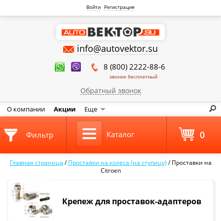
Войти
Регистрация
info@autovektor.su
8 (800) 2222-88-6
звонок бесплатный
Обратный звонок
О компании
Акции
Еще
0
Каталог
Фильтр
Главная страница
/
Проставки на колеса (на ступицу)
/
Проставки на
Citroen
Крепеж для проставок-адаптеров