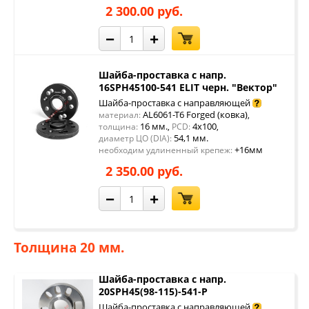
2 300.00 руб.
−
+
Шайба-проставка с напр.
16SPH45100-541 ELIT черн. "Вектор"
Шайба-проставка с направляющей
AL6061-T6 Forged (ковка)
материал:
,
16 мм.
4x100
толщина:
,
PCD:
,
54,1 мм.
диаметр ЦО (DIA):
+16мм
необходим удлиненный крепеж:
2 350.00 руб.
−
+
Толщина 20 мм.
Шайба-проставка с напр.
20SPH45(98-115)-541-P
Шайба-проставка с направляющей