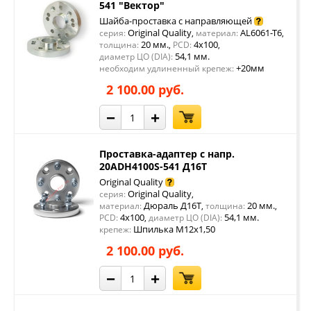
541 "Вектор"
Шайба-проставка с направляющей
Original Quality
AL6061-T6
серия:
,
материал:
,
20 мм.
4x100
толщина:
,
PCD:
,
54,1 мм.
диаметр ЦО (DIA):
+20мм
необходим удлиненный крепеж:
2 100.00 руб.
−
+
Проставка-адаптер с напр.
20ADH4100S-541 Д16Т
Original Quality
Original Quality
серия:
,
Дюраль Д16Т
20 мм.
материал:
,
толщина:
,
4x100
54,1 мм.
PCD:
,
диаметр ЦО (DIA):
Шпилька М12х1,50
крепеж:
2 100.00 руб.
−
+