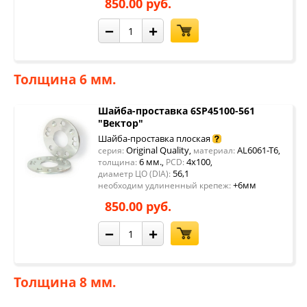
850.00 руб.
−
+
Толщина 6 мм.
Шайба-проставка 6SP45100-561
"Вектор"
Шайба-проставка плоская
Original Quality
AL6061-T6
серия:
,
материал:
,
6 мм.
4x100
толщина:
,
PCD:
,
56,1
диаметр ЦО (DIA):
+6мм
необходим удлиненный крепеж:
850.00 руб.
−
+
Толщина 8 мм.