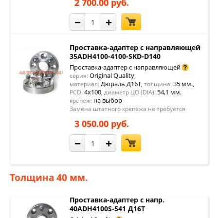
2 700.00 руб.
−
+
Проставка-адаптер с направляющей
35ADH4100-4100-SKD-D140
Проставка-адаптер с направляющей
Original Quality
серия:
,
Дюраль Д16Т
35 мм.
материал:
,
толщина:
,
4x100
54,1 мм.
PCD:
,
диаметр ЦО (DIA):
на выбор
крепеж:
Замена штатного крепежа не требуется
3 050.00 руб.
−
+
Толщина 40 мм.
Проставка-адаптер с напр.
40ADH4100S-541 Д16Т