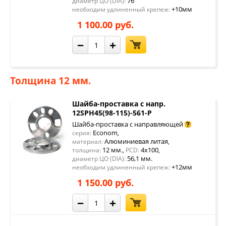
76
диаметр ЦО (DIA):
+10мм
необходим удлиненный крепеж:
1 100.00 руб.
−
+
Толщина 12 мм.
Шайба-проставка с напр.
12SPH45(98-115)-561-P
Шайба-проставка с направляющей
Econom
серия:
,
Алюминиевая литая
материал:
,
12 мм.
4x100
толщина:
,
PCD:
,
56,1 мм.
диаметр ЦО (DIA):
+12мм
необходим удлиненный крепеж:
1 150.00 руб.
−
+