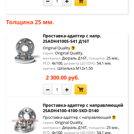
−
+
Толщина 25 мм.
Проставка-адаптер с напр.
25ADH4100S-541 Д16Т
Original Quality
Original Quality
серия:
,
Дюраль Д16Т
25 мм.
материал:
,
толщина:
,
4x100
54,1 мм.
PCD:
,
диаметр ЦО (DIA):
Шпилька М12х1,50
крепеж:
2 300.00 руб.
−
+
Проставка-адаптер с направляющей
25ADH4100-4100-SKD-D140
Проставка-адаптер с направляющей
Original Quality
серия:
,
Дюраль Д16Т
25 мм.
материал:
,
толщина:
,
4x100
54,1 мм.
PCD:
,
диаметр ЦО (DIA):