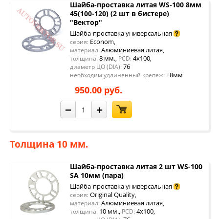
Шайба-проставка литая WS-100 8мм
45(100-120) (2 шт в бистере)
"Вектор"
Шайба-проставка универсальная
Econom
серия:
,
Алюминиевая литая
материал:
,
8 мм.
4x100
толщина:
,
PCD:
,
76
диаметр ЦО (DIA):
+8мм
необходим удлиненный крепеж:
950.00 руб.
−
+
Толщина 10 мм.
Шайба-проставка литая 2 шт WS-100
SA 10мм (пара)
Шайба-проставка универсальная
Original Quality
серия:
,
Алюминиевая литая
материал:
,
10 мм.
4x100
толщина:
,
PCD:
,