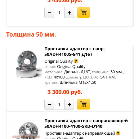
3 450.00 руб.
−
+
Толщина 50 мм.
Проставка-адаптер с напр.
50ADH4100S-541 Д16Т
Original Quality
Original Quality
серия:
,
Дюраль Д16Т
50 мм.
материал:
,
толщина:
,
4x100
54,1 мм.
PCD:
,
диаметр ЦО (DIA):
Шпилька М12х1,50
крепеж:
3 300.00 руб.
−
+
Проставка-адаптер с направляющей
50ADH4100-4100-SKD-D140
Проставка-адаптер с направляющей
Original Quality
серия:
,