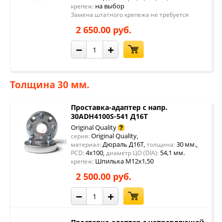
на выбор
крепеж:
Замена штатного крепежа не требуется
2 650.00 руб.
−
+
Толщина 30 мм.
Проставка-адаптер с напр.
30ADH4100S-541 Д16Т
Original Quality
Original Quality
серия:
,
Дюраль Д16Т
30 мм.
материал:
,
толщина:
,
4x100
54,1 мм.
PCD:
,
диаметр ЦО (DIA):
Шпилька М12х1,50
крепеж:
2 500.00 руб.
−
+