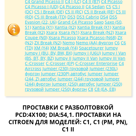
C4 Grand Picasso II
C4 I (LC)
C4 II (B7)
C4 Picasso
C4 Picasso I (UD)
C4 Picasso II
C4 Sedan
C5
C5 I
(DC)
C5 I Break (DE)
C5 II (RC)
C5 II Break (RE)
C5 III
(RD)
C5 III Break (TD)
DS3
DS3 Cabrio
DS4
DS5
Evasion (22, U6)
Grand C4 Picasso
Saxo
Saxo (S0,
S1)
Xantia (X1)
Xantia (X2)
Xantia Break (X1)
Xantia
Break (X2)
Xsara
Xsara (N1)
Xsara Break (N2)
Xsara
Coupe (N0)
Xsara Picasso
Xsara Picasso (N68)
ZX
(N2)
ZX Break (N2)
Nemo
Nemo (AA) фургон
C6
C6
(TD)
XM (Y4)
XM Break (Y4)
Spacetourer
Jumpy
Jumpy I (BU, BV, BW, BX)
Jumpy I (U6U)
Jumpy I Van
(BS, BT, BY, BZ)
Jumpy II
Jumpy II Van
Jumpy III Van
C-Crosser
C-Crosser (EP)
C-Crosser Enterprise
C4
Aircross
Jumper (230) грузовой
Jumper (230L)
фургон
Jumper (230P) автобус
Jumper
Jumper
(244, Z) автобус
Jumper (244) грузовой
Jumper
(244) фургон
Jumper (250) автобус
Jumper (250)
грузовой
Jumper (250) фургон
C8
C8 (EA, EB)
ПРОСТАВКИ С РАЗБОЛТОВКОЙ
PCD:4X100; DIA:54,1. ПРОСТАВКИ НА
CITROEN ДЛЯ МОДЕЛЕЙ:
C1
,
C1 (PM, PN)
,
C1 II