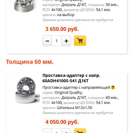
Дюраль Д16Т
50 мм.
материал:
,
толщина:
,
4x100
54,1 мм.
PCD:
,
диаметр ЦО (DIA):
на выбор
крепеж:
Замена штатного крепежа не требуется
3 650.00 руб.
−
+
Толщина 60 мм.
Проставка-адаптер с напр.
60ADH4100S-541 Д16Т
Проставка-адаптер с направляющей
Original Quality
серия:
,
Дюраль Д16Т
60 мм.
материал:
,
толщина:
,
4x100
54,1 мм.
PCD:
,
диаметр ЦО (DIA):
Шпилька М12х1,50
крепеж:
Замена штатного крепежа не требуется
4 050.00 руб.