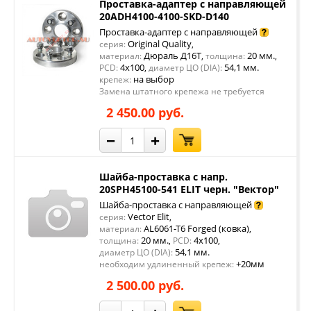
Проставка-адаптер с направляющей
20ADH4100-4100-SKD-D140
Проставка-адаптер с направляющей
Original Quality
серия:
,
Дюраль Д16Т
20 мм.
материал:
,
толщина:
,
4x100
54,1 мм.
PCD:
,
диаметр ЦО (DIA):
на выбор
крепеж:
Замена штатного крепежа не требуется
2 450.00 руб.
−
+
Шайба-проставка с напр.
20SPH45100-541 ELIT черн. "Вектор"
Шайба-проставка с направляющей
Vector Elit
серия:
,
AL6061-T6 Forged (ковка)
материал:
,
20 мм.
4x100
толщина:
,
PCD:
,
54,1 мм.
диаметр ЦО (DIA):
+20мм
необходим удлиненный крепеж:
2 500.00 руб.