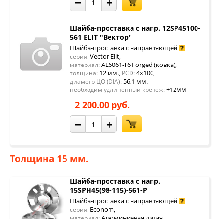
−
+
Шайба-проставка с напр. 12SP45100-
561 ELIT "Вектор"
Шайба-проставка с направляющей
Vector Elit
серия:
,
AL6061-T6 Forged (ковка)
материал:
,
12 мм.
4x100
толщина:
,
PCD:
,
56,1 мм.
диаметр ЦО (DIA):
+12мм
необходим удлиненный крепеж:
2 200.00 руб.
−
+
Толщина 15 мм.
Шайба-проставка с напр.
15SPH45(98-115)-561-P
Шайба-проставка с направляющей
Econom
серия:
,
Алюминиевая литая
материал:
,