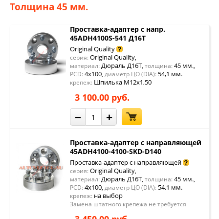
Толщина 45 мм.
Проставка-адаптер с напр.
45ADH4100S-541 Д16Т
Original Quality
Original Quality
серия:
,
Дюраль Д16Т
45 мм.
материал:
,
толщина:
,
4x100
54,1 мм.
PCD:
,
диаметр ЦО (DIA):
Шпилька М12х1,50
крепеж:
3 100.00 руб.
−
+
Проставка-адаптер с направляющей
45ADH4100-4100-SKD-D140
Проставка-адаптер с направляющей
Original Quality
серия:
,
Дюраль Д16Т
45 мм.
материал:
,
толщина:
,
4x100
54,1 мм.
PCD:
,
диаметр ЦО (DIA):
на выбор
крепеж:
Замена штатного крепежа не требуется