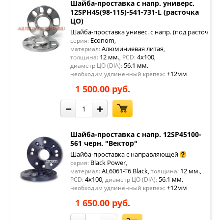
Шайба-проставка с напр. универс.
12SPH45(98-115)-541-731-L (расточка
ЦО)
Шайба-проставка унивес. с напр. (под расточку 
Econom
серия:
,
Алюминиевая литая
материал:
,
12 мм.
4x100
толщина:
,
PCD:
,
56,1 мм.
диаметр ЦО (DIA):
+12мм
необходим удлиненный крепеж:
1 500.00 руб.
−
+
Шайба-проставка с напр. 12SP45100-
561 черн. "Вектор"
Шайба-проставка с направляющей
Black Power
серия:
,
AL6061-T6 Black
12 мм.
материал:
,
толщина:
,
4x100
56,1 мм.
PCD:
,
диаметр ЦО (DIA):
+12мм
необходим удлиненный крепеж:
1 650.00 руб.