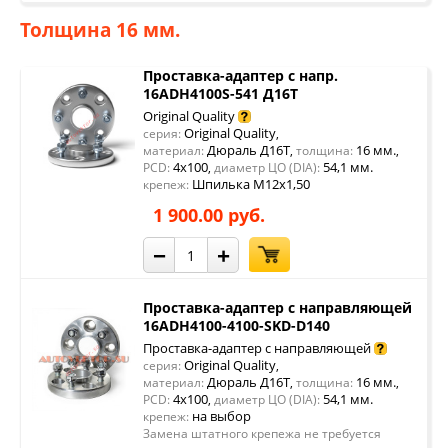
Толщина 16 мм.
Проставка-адаптер с напр.
16ADH4100S-541 Д16Т
Original Quality
Original Quality
серия:
,
Дюраль Д16Т
16 мм.
материал:
,
толщина:
,
4x100
54,1 мм.
PCD:
,
диаметр ЦО (DIA):
Шпилька М12х1,50
крепеж:
1 900.00 руб.
−
+
Проставка-адаптер с направляющей
16ADH4100-4100-SKD-D140
Проставка-адаптер с направляющей
Original Quality
серия:
,
Дюраль Д16Т
16 мм.
материал:
,
толщина:
,
4x100
54,1 мм.
PCD:
,
диаметр ЦО (DIA):
на выбор
крепеж:
Замена штатного крепежа не требуется