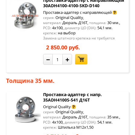
Проставка-адаптер с направляющей
30ADH4100-4100-SKD-D140
Проставка-адаптер с направляющей
Original Quality
серия:
,
Дюраль Д16Т
30 мм.
материал:
,
толщина:
,
4x100
54,1 мм.
PCD:
,
диаметр ЦО (DIA):
на выбор
крепеж:
Замена штатного крепежа не требуется
2 850.00 руб.
−
+
Толщина 35 мм.
Проставка-адаптер с напр.
35ADH4100S-541 Д16Т
Original Quality
Original Quality
серия:
,
Дюраль Д16Т
35 мм.
материал:
,
толщина:
,
4x100
54,1 мм.
PCD:
,
диаметр ЦО (DIA):
Шпилька М12х1,50
крепеж: