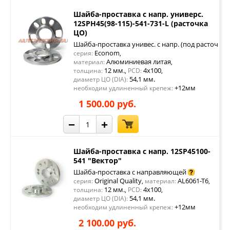
Шайба-проставка с напр. универс.
12SPH45(98-115)-541-731-L (расточка
ЦО)
Шайба-проставка унивес. с напр. (под расточку 
Econom
серия:
,
Алюминиевая литая
материал:
,
12 мм.
4x100
толщина:
,
PCD:
,
54,1 мм.
диаметр ЦО (DIA):
+12мм
необходим удлиненный крепеж:
1 500.00 руб.
−
+
Шайба-проставка с напр. 12SP45100-
541 "Вектор"
Шайба-проставка с направляющей
Original Quality
AL6061-T6
серия:
,
материал:
,
12 мм.
4x100
толщина:
,
PCD:
,
54,1 мм.
диаметр ЦО (DIA):
+12мм
необходим удлиненный крепеж:
2 100.00 руб.