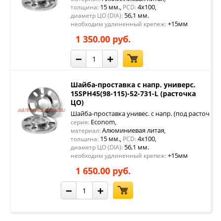
15 мм.
4x100
толщина:
,
PCD:
,
56,1 мм.
диаметр ЦО (DIA):
+15мм
необходим удлиненный крепеж:
1 350.00 руб.
−
+
Шайба-проставка с напр. универс.
15SPH45(98-115)-52-731-L (расточка
ЦО)
Шайба-проставка унивес. с напр. (под расточку 
Econom
серия:
,
Алюминиевая литая
материал:
,
15 мм.
4x100
толщина:
,
PCD:
,
56,1 мм.
диаметр ЦО (DIA):
+15мм
необходим удлиненный крепеж:
1 650.00 руб.
−
+