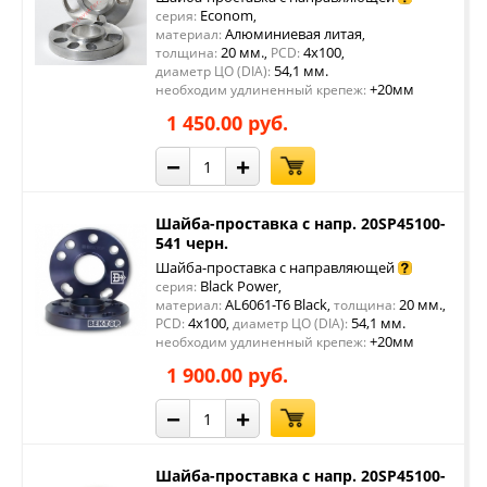
Econom
серия:
,
Алюминиевая литая
материал:
,
20 мм.
4x100
толщина:
,
PCD:
,
54,1 мм.
диаметр ЦО (DIA):
+20мм
необходим удлиненный крепеж:
1 450.00 руб.
−
+
Шайба-проставка с напр. 20SP45100-
541 черн.
Шайба-проставка с направляющей
Black Power
серия:
,
AL6061-T6 Black
20 мм.
материал:
,
толщина:
,
4x100
54,1 мм.
PCD:
,
диаметр ЦО (DIA):
+20мм
необходим удлиненный крепеж:
1 900.00 руб.
−
+
Шайба-проставка с напр. 20SP45100-