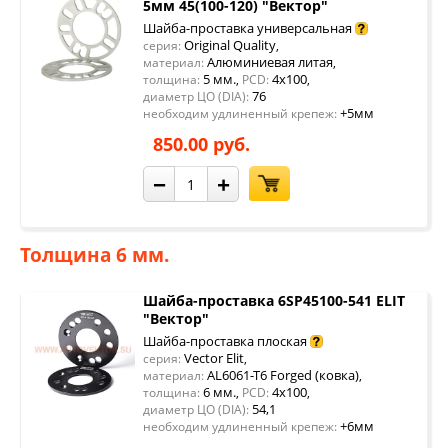
5мм 45(100-120) "Вектор"
Шайба-проставка универсальная
Original Quality
серия:
,
Алюминиевая литая
материал:
,
5 мм.
4x100
толщина:
,
PCD:
,
76
диаметр ЦО (DIA):
+5мм
необходим удлиненный крепеж:
850.00 руб.
−
+
Толщина 6 мм.
Шайба-проставка 6SP45100-541 ELIT
"Вектор"
Шайба-проставка плоская
Vector Elit
серия:
,
AL6061-T6 Forged (ковка)
материал:
,
6 мм.
4x100
толщина:
,
PCD:
,
54,1
диаметр ЦО (DIA):
+6мм
необходим удлиненный крепеж: