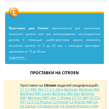
Проставки для Citroen
применяютcя для изменения
колесного вылета или при использовании нестандартных
дисков. С помощью шайб-проставок можно изменять
значения вылета от 3 до 25 мм, с помощью проставок-
адаптеров от 15 до 60 мм.
подробнее..
ПРОСТАВКИ НА CITROEN
Проставки на
Citroen
моделей (модификаций):
C1
C1 (PM, PN)
C1 II
C-Zero
Berlingo
Berlingo (B9)
Berlingo (B9) Cargo
Berlingo (B9) Van
Berlingo
(MF)
Berlingo (MF) Van
C-Elysee
C2
C2 (JM)
C3
C3 I
(FC)
C3 II
C3 Picasso
C3 Pluriel
C3 Pluriel (HB)
C4
C4 Cactus
C4 Coupe (LA)
C4 Grand Picasso I (UA)