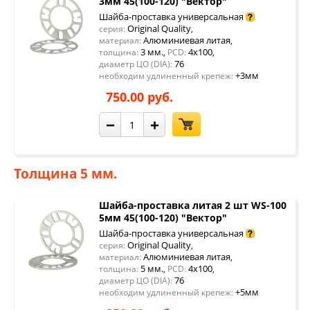
3мм 45(100-120) "Вектор"
Шайба-проставка универсальная
Original Quality
серия:
,
Алюминиевая литая
материал:
,
3 мм.
4x100
толщина:
,
PCD:
,
76
диаметр ЦО (DIA):
+3мм
необходим удлиненный крепеж:
750.00 руб.
−
+
Толщина 5 мм.
Шайба-проставка литая 2 шт WS-100
5мм 45(100-120) "Вектор"
Шайба-проставка универсальная
Original Quality
серия:
,
Алюминиевая литая
материал:
,
5 мм.
4x100
толщина:
,
PCD:
,
76
диаметр ЦО (DIA):
+5мм
необходим удлиненный крепеж: