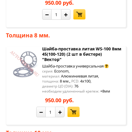
950.00 руб.
−
+
Толщина 8 мм.
Шайба-проставка литая WS-100 8мм
45(100-120) (2 шт в бистере)
"Вектор"
Шайба-проставка универсальная
Econom
серия:
,
Алюминиевая литая
материал:
,
8 мм.
4x100
толщина:
,
PCD:
,
76
диаметр ЦО (DIA):
+8мм
необходим удлиненный крепеж:
950.00 руб.
−
+