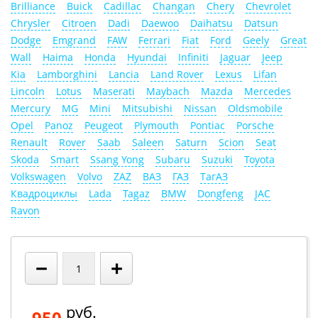
Brilliance
Buick
Cadillac
Changan
Chery
Chevrolet
Chrysler
Citroen
Dadi
Daewoo
Daihatsu
Datsun
Dodge
Emgrand
FAW
Ferrari
Fiat
Ford
Geely
Great
Wall
Haima
Honda
Hyundai
Infiniti
Jaguar
Jeep
Kia
Lamborghini
Lancia
Land Rover
Lexus
Lifan
Lincoln
Lotus
Maserati
Maybach
Mazda
Mercedes
Mercury
MG
Mini
Mitsubishi
Nissan
Oldsmobile
Opel
Panoz
Peugeot
Plymouth
Pontiac
Porsche
Renault
Rover
Saab
Saleen
Saturn
Scion
Seat
Skoda
Smart
Ssang Yong
Subaru
Suzuki
Toyota
Volkswagen
Volvo
ZAZ
ВАЗ
ГАЗ
ТагАЗ
Квадроциклы
Lada
Tagaz
BMW
Dongfeng
JAC
Ravon
−
+
руб.
950