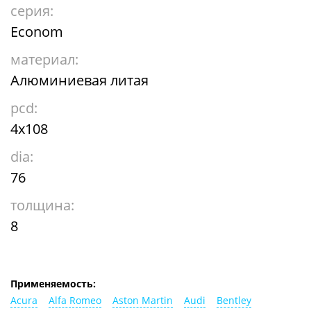
серия:
Econom
материал:
Алюминиевая литая
pcd:
4x108
dia:
76
толщина:
8
Применяемость:
Acura
Alfa Romeo
Aston Martin
Audi
Bentley