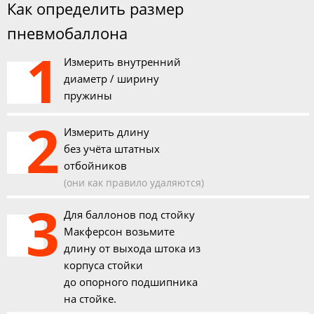
Как определить размер
пневмобаллона
1
Измерить внутренний
диаметр / ширину
пружины
2
Измерить длину
без учёта штатных
отбойников
(они как правило удаляются)
3
Для баллонов под стойку
Макферсон возьмите
длину от выхода штока из
корпуса стойки
до опорного подшипника
на стойке.