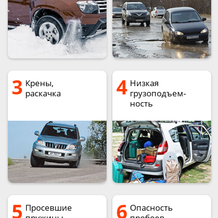
3
4
Крены,
Низкая
раскачка
грузоподъем-
ность
5
6
Просевшие
Опасность
пружины
пробоев