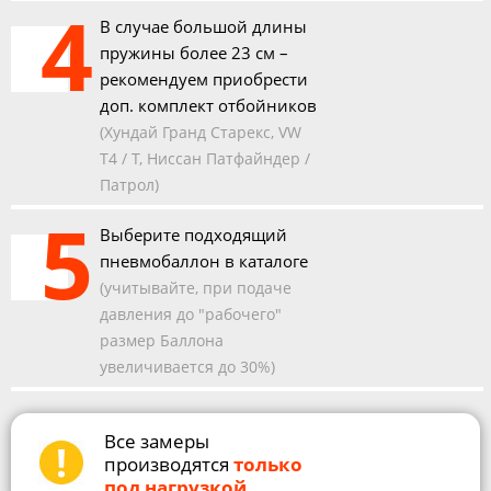
4
В случае большой длины
пружины более 23 см –
рекомендуем приобрести
доп. комплект отбойников
(Хундай Гранд Старекс, VW
T4 / T, Ниссан Патфайндер /
Патрол)
5
Выберите подходящий
пневмобаллон в каталоге
(учитывайте, при подаче
давления до "рабочего"
размер Баллона
увеличивается до 30%)
Все замеры
производятся
только
под нагрузкой