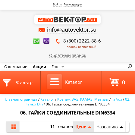
Войти
Регистрация
info@autovektor.su
8 (800) 2222-88-6
звонок бесплатный
Обратный звонок
О компании
Акции
Еще
0
Каталог
Фильтр
Главная страница
/
Каталог
/
Крепеж ВАЗ, КАМАЗ, Метизы
/
Гайки
/
02.
Гайки Din
/
06. Гайки соединительные DIN6334
06. ГАЙКИ СОЕДИНИТЕЛЬНЫЕ DIN6334
11
товаров
Цене
Названию