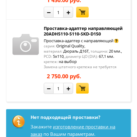
1 450.00 руб.
−
+
Проставка-адаптер направляющей
20ADH5110-5110-SKD-D150
Проставка-адаптер с направляющей
Original Quality
серия:
,
Дюраль Д16Т
20 мм.
материал:
,
толщина:
,
5x110
67,1 мм.
PCD:
,
диаметр ЦО (DIA):
на выбор
крепеж:
Замена штатного крепежа не требуется
2 750.00 руб.
−
+
Нет подходящей проставки?
Закажите
изготовление проставки на
заказ
по Вашим параметрам.