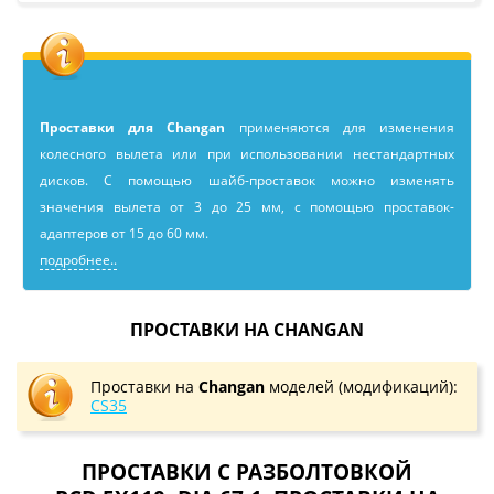
Проставки для Changan
применяютcя для изменения
колесного вылета или при использовании нестандартных
дисков. С помощью шайб-проставок можно изменять
значения вылета от 3 до 25 мм, с помощью проставок-
адаптеров от 15 до 60 мм.
подробнее..
ПРОСТАВКИ НА CHANGAN
Проставки на
Changan
моделей (модификаций):
CS35
ПРОСТАВКИ С РАЗБОЛТОВКОЙ