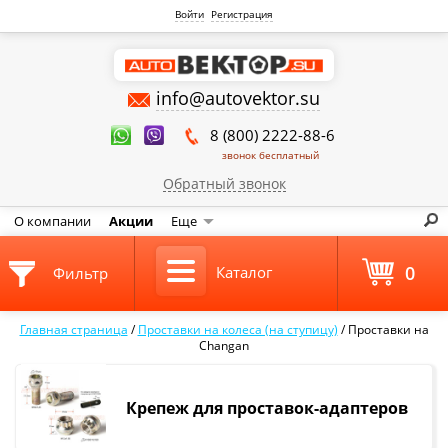
Войти
Регистрация
info@autovektor.su
8 (800) 2222-88-6
звонок бесплатный
Обратный звонок
О компании
Акции
Еще
0
Каталог
Фильтр
Главная страница
/
Проставки на колеса (на ступицу)
/
Проставки на
Changan
Крепеж для проставок-адаптеров