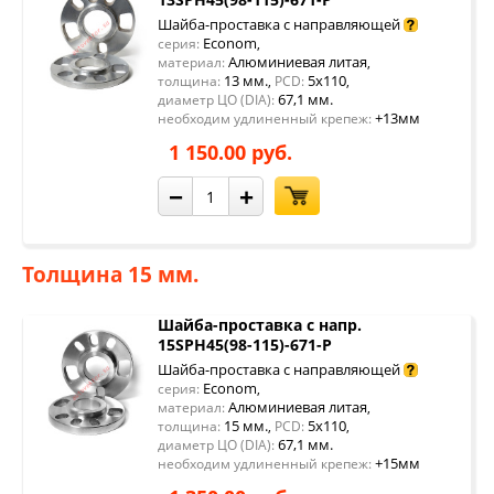
Шайба-проставка с направляющей
Econom
серия:
,
Алюминиевая литая
материал:
,
13 мм.
5x110
толщина:
,
PCD:
,
67,1 мм.
диаметр ЦО (DIA):
+13мм
необходим удлиненный крепеж:
1 150.00 руб.
−
+
Толщина 15 мм.
Шайба-проставка с напр.
15SPH45(98-115)-671-P
Шайба-проставка с направляющей
Econom
серия:
,
Алюминиевая литая
материал:
,
15 мм.
5x110
толщина:
,
PCD:
,
67,1 мм.
диаметр ЦО (DIA):
+15мм
необходим удлиненный крепеж: