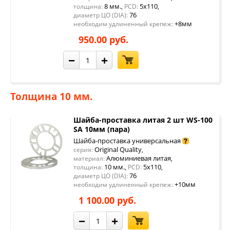
8 мм.
5x110
толщина:
,
PCD:
,
76
диаметр ЦО (DIA):
+8мм
необходим удлиненный крепеж:
950.00 руб.
−
+
Толщина 10 мм.
Шайба-проставка литая 2 шт WS-100
SA 10мм (пара)
Шайба-проставка универсальная
Original Quality
серия:
,
Алюминиевая литая
материал:
,
10 мм.
5x110
толщина:
,
PCD:
,
76
диаметр ЦО (DIA):
+10мм
необходим удлиненный крепеж:
1 100.00 руб.
−
+