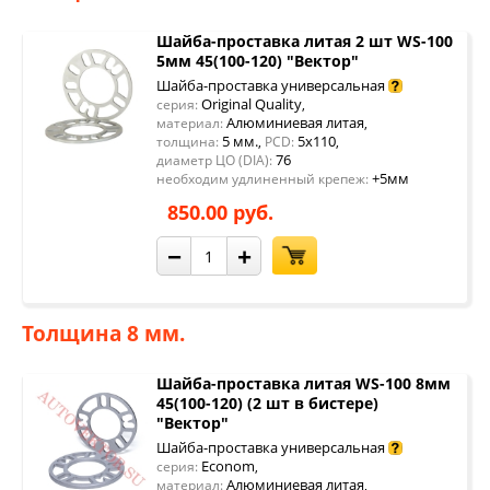
Шайба-проставка литая 2 шт WS-100
5мм 45(100-120) "Вектор"
Шайба-проставка универсальная
Original Quality
серия:
,
Алюминиевая литая
материал:
,
5 мм.
5x110
толщина:
,
PCD:
,
76
диаметр ЦО (DIA):
+5мм
необходим удлиненный крепеж:
850.00 руб.
−
+
Толщина 8 мм.
Шайба-проставка литая WS-100 8мм
45(100-120) (2 шт в бистере)
"Вектор"
Шайба-проставка универсальная
Econom
серия:
,
Алюминиевая литая
материал:
,