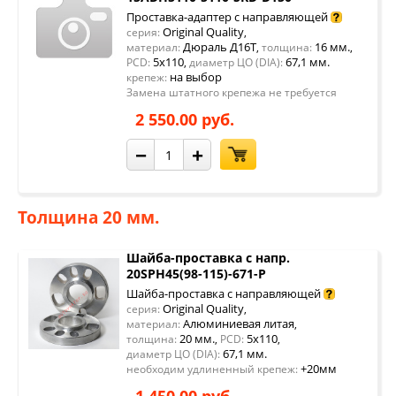
Проставка-адаптер с направляющей
Original Quality
серия:
,
Дюраль Д16Т
16 мм.
материал:
,
толщина:
,
5x110
67,1 мм.
PCD:
,
диаметр ЦО (DIA):
на выбор
крепеж:
Замена штатного крепежа не требуется
2 550.00 руб.
−
+
Толщина 20 мм.
Шайба-проставка с напр.
20SPH45(98-115)-671-P
Шайба-проставка с направляющей
Original Quality
серия:
,
Алюминиевая литая
материал:
,
20 мм.
5x110
толщина:
,
PCD:
,
67,1 мм.
диаметр ЦО (DIA):
+20мм
необходим удлиненный крепеж: