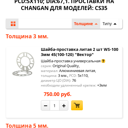
PCD:5X110; DIA:67,1. ПРОСТАВКИ НА
CHANGAN ДЛЯ МОДЕЛЕЙ:
CS35
Толщине
Типу
Толщина 3 мм.
Шайба-проставка литая 2 шт WS-100
3мм 45(100-120) "Вектор"
Шайба-проставка универсальная
Original Quality
серия:
,
Алюминиевая литая
материал:
,
3 мм.
5x110
толщина:
,
PCD:
,
76
диаметр ЦО (DIA):
+3мм
необходим удлиненный крепеж:
750.00 руб.
−
+
Толщина 5 мм.