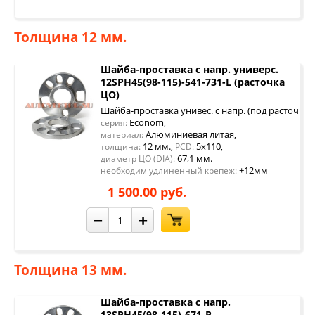
Толщина 12 мм.
Шайба-проставка с напр. универс.
12SPH45(98-115)-541-731-L (расточка
ЦО)
Шайба-проставка унивес. с напр. (под расточку 
Econom
серия:
,
Алюминиевая литая
материал:
,
12 мм.
5x110
толщина:
,
PCD:
,
67,1 мм.
диаметр ЦО (DIA):
+12мм
необходим удлиненный крепеж:
1 500.00 руб.
−
+
Толщина 13 мм.
Шайба-проставка с напр.
13SPH45(98-115)-671-P