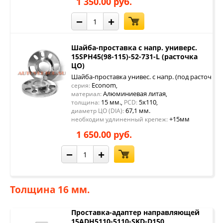
1 350.00 руб.
−
+
Шайба-проставка с напр. универс.
15SPH45(98-115)-52-731-L (расточка
ЦО)
Шайба-проставка унивес. с напр. (под расточку 
Econom
серия:
,
Алюминиевая литая
материал:
,
15 мм.
5x110
толщина:
,
PCD:
,
67,1 мм.
диаметр ЦО (DIA):
+15мм
необходим удлиненный крепеж:
1 650.00 руб.
−
+
Толщина 16 мм.
Проставка-адаптер направляющей
15ADH5110-5110-SKD-D150