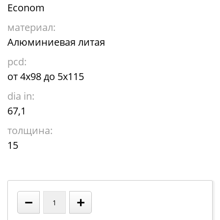
Econom
материал:
Алюминиевая литая
pcd:
от 4х98 до 5х115
dia in:
67,1
толщина:
15
−
+