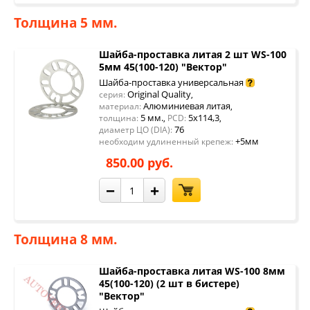
Толщина 5 мм.
Шайба-проставка литая 2 шт WS-100
5мм 45(100-120) "Вектор"
Шайба-проставка универсальная
Original Quality
серия:
,
Алюминиевая литая
материал:
,
5 мм.
5x114,3
толщина:
,
PCD:
,
76
диаметр ЦО (DIA):
+5мм
необходим удлиненный крепеж:
850.00 руб.
−
+
Толщина 8 мм.
Шайба-проставка литая WS-100 8мм
45(100-120) (2 шт в бистере)
"Вектор"