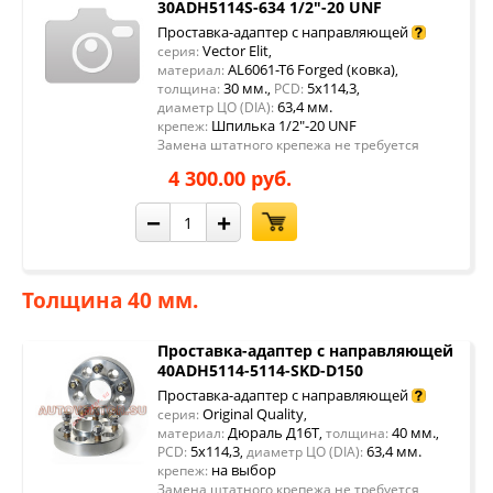
30ADH5114S-634 1/2"-20 UNF
Проставка-адаптер с направляющей
Vector Elit
серия:
,
AL6061-T6 Forged (ковка)
материал:
,
30 мм.
5x114,3
толщина:
,
PCD:
,
63,4 мм.
диаметр ЦО (DIA):
Шпилька 1/2"-20 UNF
крепеж:
Замена штатного крепежа не требуется
4 300.00 руб.
−
+
Толщина 40 мм.
Проставка-адаптер с направляющей
40ADH5114-5114-SKD-D150
Проставка-адаптер с направляющей
Original Quality
серия:
,
Дюраль Д16Т
40 мм.
материал:
,
толщина:
,
5x114,3
63,4 мм.
PCD:
,
диаметр ЦО (DIA):
на выбор
крепеж:
Замена штатного крепежа не требуется