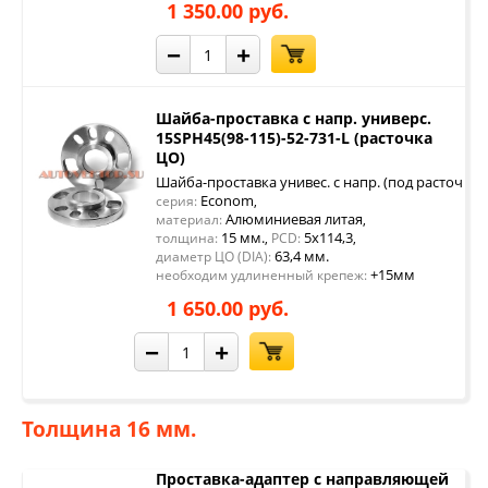
1 350.00 руб.
−
+
Шайба-проставка с напр. универс.
15SPH45(98-115)-52-731-L (расточка
ЦО)
Шайба-проставка унивес. с напр. (под расточку 
Econom
серия:
,
Алюминиевая литая
материал:
,
15 мм.
5x114,3
толщина:
,
PCD:
,
63,4 мм.
диаметр ЦО (DIA):
+15мм
необходим удлиненный крепеж:
1 650.00 руб.
−
+
Толщина 16 мм.
Проставка-адаптер с направляющей