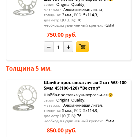
Original Quality
серия:
,
Алюминиевая литая
материал:
,
3 мм.
5x114,3
толщина:
,
PCD:
,
76
диаметр ЦО (DIA):
+3мм
необходим удлиненный крепеж:
750.00 руб.
−
+
Толщина 5 мм.
Шайба-проставка литая 2 шт WS-100
5мм 45(100-120) "Вектор"
Шайба-проставка универсальная
Original Quality
серия:
,
Алюминиевая литая
материал:
,
5 мм.
5x114,3
толщина:
,
PCD:
,
76
диаметр ЦО (DIA):
+5мм
необходим удлиненный крепеж:
850.00 руб.