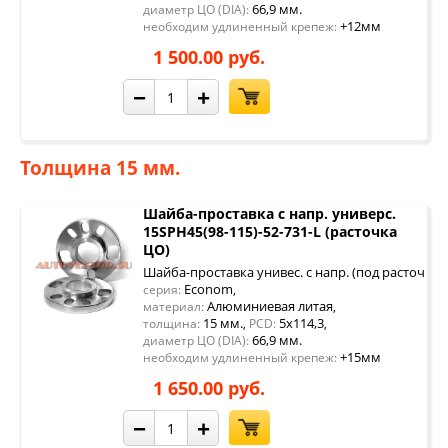
66,9 мм.
диаметр ЦО (DIA):
+12мм
необходим удлиненный крепеж:
1 500.00 руб.
−
+
Толщина 15 мм.
Шайба-проставка с напр. универс.
15SPH45(98-115)-52-731-L (расточка
ЦО)
Шайба-проставка унивес. с напр. (под расточку 
Econom
серия:
,
Алюминиевая литая
материал:
,
15 мм.
5x114,3
толщина:
,
PCD:
,
66,9 мм.
диаметр ЦО (DIA):
+15мм
необходим удлиненный крепеж:
1 650.00 руб.
−
+