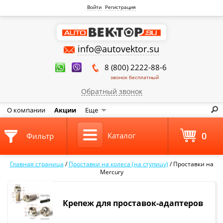
Войти
Регистрация
info@autovektor.su
8 (800) 2222-88-6
звонок бесплатный
Обратный звонок
О компании
Акции
Еще
0
Каталог
Фильтр
Главная страница
/
Проставки на колеса (на ступицу)
/
Проставки на
Mercury
Крепеж для проставок-адаптеров