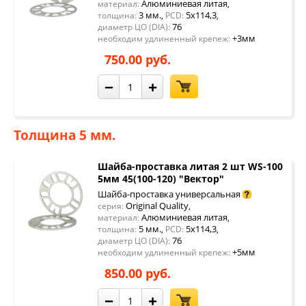
Алюминиевая литая
материал:
,
3 мм.
5x114,3
толщина:
,
PCD:
,
76
диаметр ЦО (DIA):
+3мм
необходим удлиненный крепеж:
750.00 руб.
−
+
Толщина 5 мм.
Шайба-проставка литая 2 шт WS-100
5мм 45(100-120) "Вектор"
Шайба-проставка универсальная
Original Quality
серия:
,
Алюминиевая литая
материал:
,
5 мм.
5x114,3
толщина:
,
PCD:
,
76
диаметр ЦО (DIA):
+5мм
необходим удлиненный крепеж:
850.00 руб.
−
+