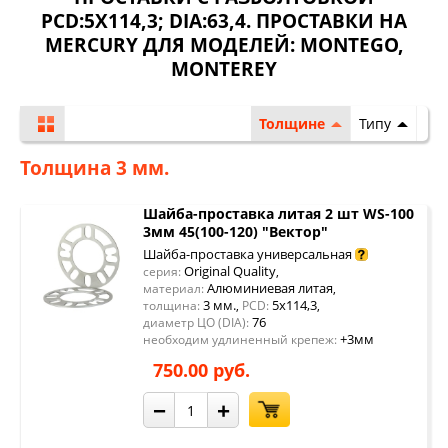
PCD:5X114,3; DIA:63,4. ПРОСТАВКИ НА
MERCURY ДЛЯ МОДЕЛЕЙ:
MONTEGO
,
MONTEREY
Толщине
Типу
Толщина 3 мм.
Шайба-проставка литая 2 шт WS-100
3мм 45(100-120) "Вектор"
Шайба-проставка универсальная
Original Quality
серия:
,
Алюминиевая литая
материал:
,
3 мм.
5x114,3
толщина:
,
PCD:
,
76
диаметр ЦО (DIA):
+3мм
необходим удлиненный крепеж:
750.00 руб.
−
+