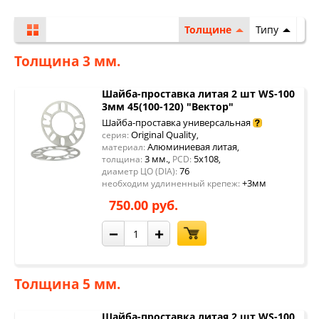
Толщине
Типу
Толщина 3 мм.
Шайба-проставка литая 2 шт WS-100
3мм 45(100-120) "Вектор"
Шайба-проставка универсальная
Original Quality
серия:
,
Алюминиевая литая
материал:
,
3 мм.
5x108
толщина:
,
PCD:
,
76
диаметр ЦО (DIA):
+3мм
необходим удлиненный крепеж:
750.00 руб.
−
+
Толщина 5 мм.
Шайба-проставка литая 2 шт WS-100