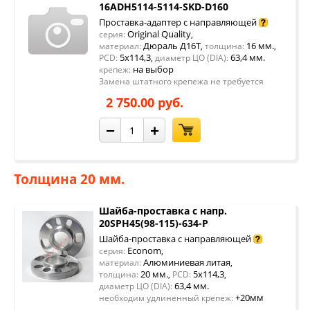
16ADH5114-5114-SKD-D160
Проставка-адаптер с направляющей
Original Quality
серия:
,
Дюраль Д16Т
16 мм.
материал:
,
толщина:
,
5x114,3
63,4 мм.
PCD:
,
диаметр ЦО (DIA):
на выбор
крепеж:
Замена штатного крепежа не требуется
2 750.00 руб.
−
+
Толщина 20 мм.
Шайба-проставка с напр.
20SPH45(98-115)-634-P
Шайба-проставка с направляющей
Econom
серия:
,
Алюминиевая литая
материал:
,
20 мм.
5x114,3
толщина:
,
PCD:
,
63,4 мм.
диаметр ЦО (DIA):
+20мм
необходим удлиненный крепеж: