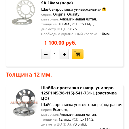
SA 10мм (пара)
Шайба-проставка универсальная
Original Quality
серия:
,
Алюминиевая литая
материал:
,
10 мм.
5x114,3
толщина:
,
PCD:
,
76
диаметр ЦО (DIA):
+10мм
необходим удлиненный крепеж:
1 100.00 руб.
−
+
Толщина 12 мм.
Шайба-проставка с напр. универс.
12SPH45(98-115)-541-731-L (расточка
ЦО)
Шайба-проставка унивес. с напр. (под расточку 
Econom
серия:
,
Алюминиевая литая
материал:
,
12 мм.
5x114,3
толщина:
,
PCD:
,
70,5 мм.
диаметр ЦО (DIA):