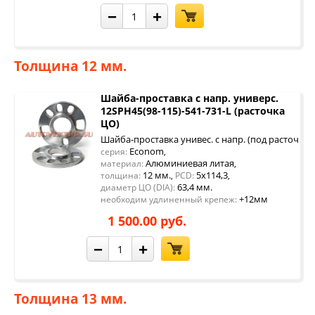
−
+
Толщина 12 мм.
Шайба-проставка с напр. универс.
12SPH45(98-115)-541-731-L (расточка
ЦО)
Шайба-проставка унивес. с напр. (под расточку 
Econom
серия:
,
Алюминиевая литая
материал:
,
12 мм.
5x114,3
толщина:
,
PCD:
,
63,4 мм.
диаметр ЦО (DIA):
+12мм
необходим удлиненный крепеж:
1 500.00 руб.
−
+
Толщина 13 мм.