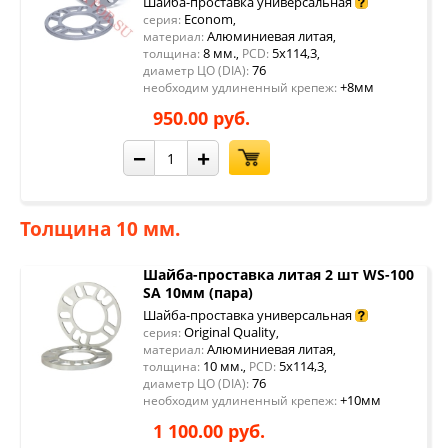
Шайба-проставка универсальная
Econom
серия:
,
Алюминиевая литая
материал:
,
8 мм.
5x114,3
толщина:
,
PCD:
,
76
диаметр ЦО (DIA):
+8мм
необходим удлиненный крепеж:
950.00 руб.
−
+
Толщина 10 мм.
Шайба-проставка литая 2 шт WS-100
SA 10мм (пара)
Шайба-проставка универсальная
Original Quality
серия:
,
Алюминиевая литая
материал:
,
10 мм.
5x114,3
толщина:
,
PCD:
,
76
диаметр ЦО (DIA):
+10мм
необходим удлиненный крепеж:
1 100.00 руб.