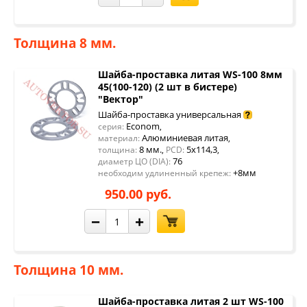
Толщина 8 мм.
Шайба-проставка литая WS-100 8мм
45(100-120) (2 шт в бистере)
"Вектор"
Шайба-проставка универсальная
Econom
серия:
,
Алюминиевая литая
материал:
,
8 мм.
5x114,3
толщина:
,
PCD:
,
76
диаметр ЦО (DIA):
+8мм
необходим удлиненный крепеж:
950.00 руб.
−
+
Толщина 10 мм.
Шайба-проставка литая 2 шт WS-100