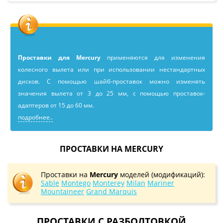
Проставки для Mercury
применяютcя для изменения
колесного вылета или при использовании нестандартных
дисков. С помощью шайб-проставок можно изменять
значения вылета от 3 до 25 мм, с помощью проставок-
адаптеров от 15 до 60 мм.
подробнее..
ПРОСТАВКИ НА MERCURY
Проставки на
Mercury
моделей (модификаций):
Sable
Montego
Monterey
Milan
Mariner
Mountaineer
Grand Marquis
ПРОСТАВКИ С РАЗБОЛТОВКОЙ