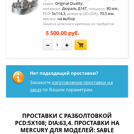
Original Quality
серия:
,
Дюраль Д16Т
80 мм.
материал:
,
толщина:
,
5x114,3
70,5 мм.
PCD:
,
диаметр ЦО (DIA):
на выбор
крепеж:
Замена штатного крепежа не требуется
5 500.00 руб.
−
+
Нет подходящей проставки?
Закажите
изготовление проставки на
заказ
по Вашим параметрам.
ПРОСТАВКИ С РАЗБОЛТОВКОЙ
PCD:5X108; DIA:63,4. ПРОСТАВКИ НА
MERCURY ДЛЯ МОДЕЛЕЙ:
SABLE