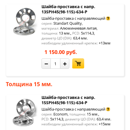
Шайба-проставка с напр.
13SPH45(98-115)-634-P
Шайба-проставка с направляющей
Standart Quality
серия:
,
Алюминиевая литая
материал:
,
13 мм.
5x114,3
толщина:
,
PCD:
,
63,4 мм.
диаметр ЦО (DIA):
+13мм
необходим удлиненный крепеж:
1 150.00 руб.
−
+
Толщина 15 мм.
Шайба-проставка с напр.
15SPH45(98-115)-634-P
Шайба-проставка с направляющей
Econom
15 мм.
серия:
,
толщина:
,
5x114,3
63,4 мм.
PCD:
,
диаметр ЦО (DIA):
+15мм
необходим удлиненный крепеж: