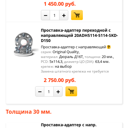
1 450.00 руб.
−
+
Проставка-адаптер переходной с
направляющей 20ADH5114-5114-SKD-
D150
Проставка-адаптер с направляющей
Original Quality
серия:
,
Дюраль Д16Т
20 мм.
материал:
,
толщина:
,
5x114,3
63,4 мм.
PCD:
,
диаметр ЦО (DIA):
на выбор
крепеж:
Замена штатного крепежа не требуется
2 750.00 руб.
−
+
Толщина 30 мм.
Проставка-адаптер с напр.