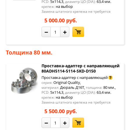
5x114,3
63,4 мм.
PCD:
,
диаметр ЦО (DIA):
на выбор
крепеж:
Замена штатного крепежа не требуется
5 000.00 руб.
−
+
Толщина 80 мм.
Проставка-адаптер с направляющей
80ADH5114-5114-SKD-D150
Проставка-адаптер с направляющей
Original Quality
серия:
,
Дюраль Д16Т
80 мм.
материал:
,
толщина:
,
5x114,3
63,4 мм.
PCD:
,
диаметр ЦО (DIA):
на выбор
крепеж:
Замена штатного крепежа не требуется
5 500.00 руб.
−
+