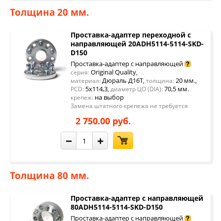
Толщина 20 мм.
Проставка-адаптер переходной с
направляющей 20ADH5114-5114-SKD-
D150
Проставка-адаптер с направляющей
Original Quality
серия:
,
Дюраль Д16Т
20 мм.
материал:
,
толщина:
,
5x114,3
70,5 мм.
PCD:
,
диаметр ЦО (DIA):
на выбор
крепеж:
Замена штатного крепежа не требуется
2 750.00 руб.
−
+
Толщина 80 мм.
Проставка-адаптер с направляющей
80ADH5114-5114-SKD-D150
Проставка-адаптер с направляющей