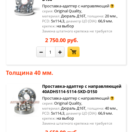
Проставка-адаптер с направляющей
Original Quality
серия:
,
Дюраль Д16Т
20 мм.
материал:
,
толщина:
,
5x114,3
66,9 мм.
PCD:
,
диаметр ЦО (DIA):
на выбор
крепеж:
Замена штатного крепежа не требуется
2 750.00 руб.
−
+
Толщина 40 мм.
Проставка-адаптер с направляющей
40ADH5114-5114-SKD-D150
Проставка-адаптер с направляющей
Original Quality
серия:
,
Дюраль Д16Т
40 мм.
материал:
,
толщина:
,
5x114,3
66,9 мм.
PCD:
,
диаметр ЦО (DIA):
на выбор
крепеж:
Замена штатного крепежа не требуется