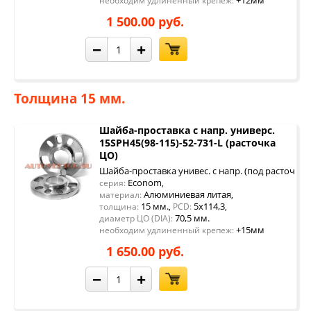
+12мм
необходим удлиненный крепеж:
1 500.00 руб.
−
+
Толщина 15 мм.
Шайба-проставка с напр. универс.
15SPH45(98-115)-52-731-L (расточка
ЦО)
Шайба-проставка унивес. с напр. (под расточку 
Econom
серия:
,
Алюминиевая литая
материал:
,
15 мм.
5x114,3
толщина:
,
PCD:
,
70,5 мм.
диаметр ЦО (DIA):
+15мм
необходим удлиненный крепеж:
1 650.00 руб.
−
+