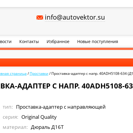
info@autovektor.su
вости
Контакты
Избранное
Новые поступления
авная страница
/
Проставки
/
Проставка-адаптер с напр. 40ADH5108-634 (Д1
ВКА-АДАПТЕР С НАПР. 40ADH5108-634
тип:
Проставка-адаптер с направляющей
серия:
Original Quality
материал:
Дюраль Д16Т