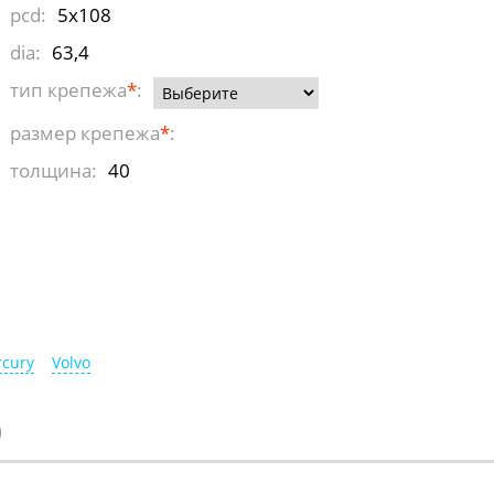
pcd:
5x108
dia:
63,4
тип крепежа
*
:
размер крепежа
*
:
толщина:
40
cury
Volvo
)