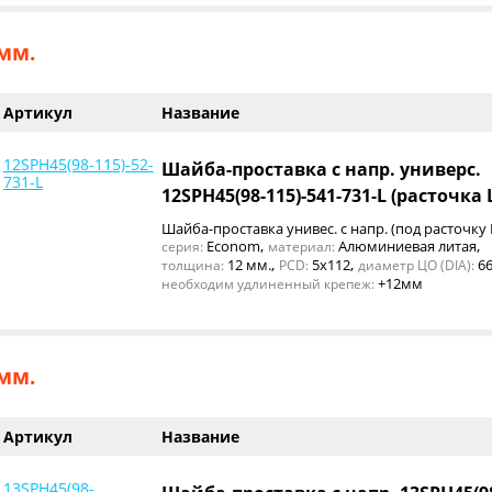
мм.
Артикул
Название
12SPH45(98-115)-52-
Шайба-проставка с напр. универс.
731-L
12SPH45(98-115)-541-731-L (расточка
Шайба-проставка унивес. с напр. (под расточку
,
,
Econom
Алюминиевая литая
серия:
материал:
,
,
12 мм.
5x112
66
толщина:
PCD:
диаметр ЦО (DIA):
+12мм
необходим удлиненный крепеж:
мм.
Артикул
Название
13SPH45(98-