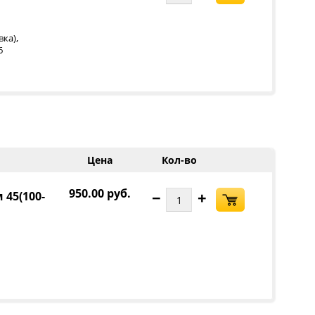
,
вка)
6
Цена
Кол-во
950.00 руб.
−
+
 45(100-