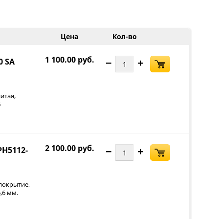
Цена
Кол-во
1 100.00 руб.
−
+
0 SA
,
итая
6
2 100.00 руб.
−
+
PH5112-
,
 покрытие
,6 мм.