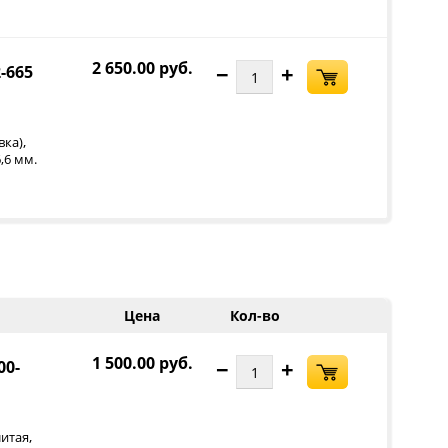
2 650.00 руб.
−
+
-665
,
вка)
,6 мм.
Цена
Кол-во
1 500.00 руб.
−
+
00-
,
итая