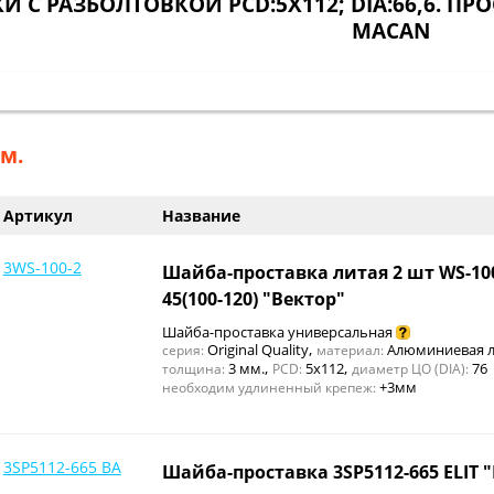
И С РАЗБОЛТОВКОЙ PCD:5X112; DIA:66,6. П
MACAN
м.
Артикул
Название
3WS-100-2
Шайба-проставка литая 2 шт WS-1
45(100-120) "Вектор"
Шайба-проставка универсальная
,
Original Quality
Алюминиевая л
серия:
материал:
,
,
3 мм.
5x112
76
толщина:
PCD:
диаметр ЦО (DIA):
+3мм
необходим удлиненный крепеж:
3SP5112-665 BA
Шайба-проставка 3SP5112-665 ELIT 