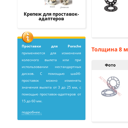
Крепеж для проставок-
адаптеров
Проставки для Porsche
Толщина 8 м
применяютcя для изменения
колесного вылета или при
Фото
использовании нестандартных
дисков. С помощью шайб-
проставок можно изменять
значения вылета от 3 до 25 мм, с
помощью проставок-адаптеров от
15 до 60 мм.
подробнее..