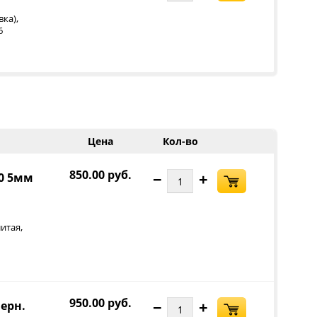
,
вка)
6
Цена
Кол-во
850.00 руб.
−
+
00 5мм
,
итая
950.00 руб.
−
+
черн.