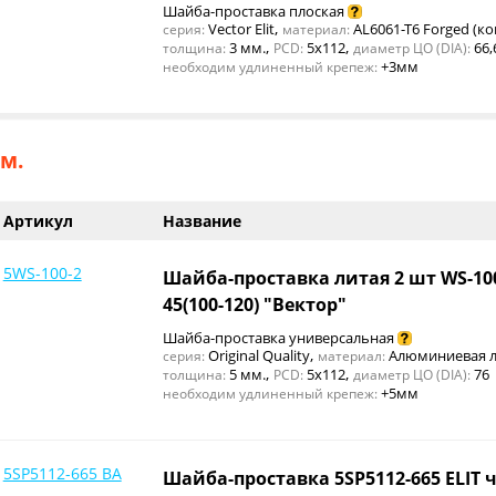
Шайба-проставка плоская
,
Vector Elit
AL6061-T6 Forged (ко
серия:
материал:
,
,
3 мм.
5x112
66,
толщина:
PCD:
диаметр ЦО (DIA):
+3мм
необходим удлиненный крепеж:
м.
Артикул
Название
5WS-100-2
Шайба-проставка литая 2 шт WS-1
45(100-120) "Вектор"
Шайба-проставка универсальная
,
Original Quality
Алюминиевая л
серия:
материал:
,
,
5 мм.
5x112
76
толщина:
PCD:
диаметр ЦО (DIA):
+5мм
необходим удлиненный крепеж:
5SP5112-665 BA
Шайба-проставка 5SP5112-665 ELIT 