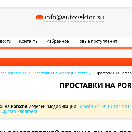
info@autovektor.su
вости
Контакты
Избранное
Новые поступления
Главная страница
/
Проставки на колеса (на ступицу)
/
Проставки на Porsch
ПРОСТАВКИ НА POR
ки на
Porsche
моделей (модификаций):
Macan
911
911 Cabrio
911
Cayman
Panamera