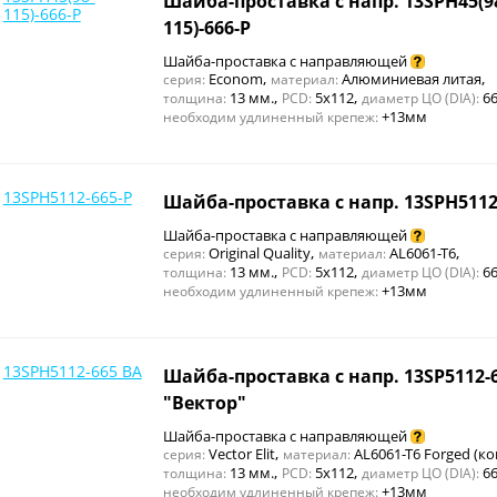
Шайба-проставка с напр. 13SPH45(9
115)-666-P
115)-666-P
Шайба-проставка с направляющей
,
,
Econom
Алюминиевая литая
серия:
материал:
,
,
13 мм.
5x112
66
толщина:
PCD:
диаметр ЦО (DIA):
+13мм
необходим удлиненный крепеж:
13SPH5112-665-P
Шайба-проставка с напр. 13SPH5112
Шайба-проставка с направляющей
,
,
Original Quality
AL6061-T6
серия:
материал:
,
,
13 мм.
5x112
66
толщина:
PCD:
диаметр ЦО (DIA):
+13мм
необходим удлиненный крепеж:
13SPH5112-665 BA
Шайба-проставка с напр. 13SP5112-6
"Вектор"
Шайба-проставка с направляющей
,
Vector Elit
AL6061-T6 Forged (ко
серия:
материал:
,
,
13 мм.
5x112
66
толщина:
PCD:
диаметр ЦО (DIA):
+13мм
необходим удлиненный крепеж: