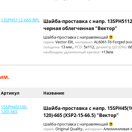
13SPH5112-665 BPL
Шайба-проставка с напр. 13SPH5112
черная облегченная "Вектор"
Шайба-проставка с направляющей
,
Vector Elit
AL6061-T6 Forged (ко
серия:
материал:
,
,
13 мм.
5x112
66
толщина:
PCD:
диаметр ЦО (DIA):
+13мм
необходим удлиненный крепеж:
мм.
Артикул
Название
15SPH45(100-
Шайба-проставка с напр. 15SPH45(1
120)-665
120)-665 (XSP2-15-66.5) "Вектор"
Шайба-проставка с направляющей
,
Original Quality
Алюминиевая л
серия:
материал: