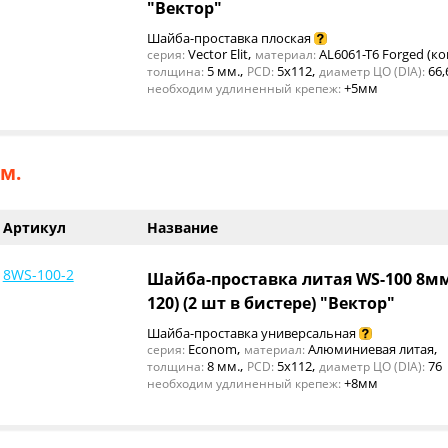
"Вектор"
Шайба-проставка плоская
,
Vector Elit
AL6061-T6 Forged (ко
серия:
материал:
,
,
5 мм.
5x112
66,
толщина:
PCD:
диаметр ЦО (DIA):
+5мм
необходим удлиненный крепеж:
м.
Артикул
Название
8WS-100-2
Шайба-проставка литая WS-100 8мм
120) (2 шт в бистере) "Вектор"
Шайба-проставка универсальная
,
,
Econom
Алюминиевая литая
серия:
материал:
,
,
8 мм.
5x112
76
толщина:
PCD:
диаметр ЦО (DIA):
+8мм
необходим удлиненный крепеж: