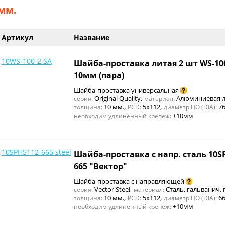
мм.
Артикул
Название
10WS-100-2 SA
Шайба-проставка литая 2 шт WS-10
10мм (пара)
Шайба-проставка универсальная
,
Original Quality
Алюминиевая л
серия:
материал:
,
,
10 мм.
5x112
7
толщина:
PCD:
диаметр ЦО (DIA):
+10мм
необходим удлиненный крепеж:
10SPH5112-665 steel
Шайба-проставка с напр. сталь 10S
665 "Вектор"
Шайба-проставка с направляющей
,
Vector Steel
Сталь, гальванич.
серия:
материал:
,
,
10 мм.
5x112
66
толщина:
PCD:
диаметр ЦО (DIA):
+10мм
необходим удлиненный крепеж: