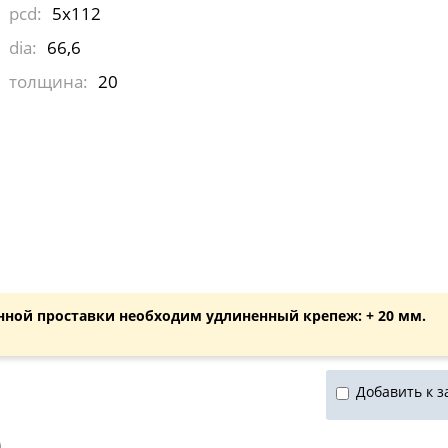
pcd:
5x112
dia:
66,6
толщина:
20
нной проставки необходим удлиненный крепеж: + 20 мм.
Добавить к з
)