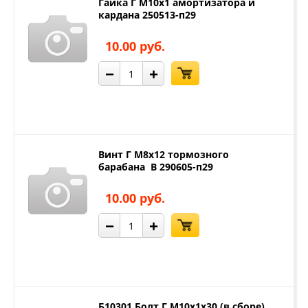
Гайка Г М10х1 амортизатора и
кардана 250513-п29
10.00 руб.
−
+
Винт Г М8х12 тормозного
барабана В 290605-п29
10.00 руб.
−
+
Б10301 Болт Г М10х1х30 (в сборе)