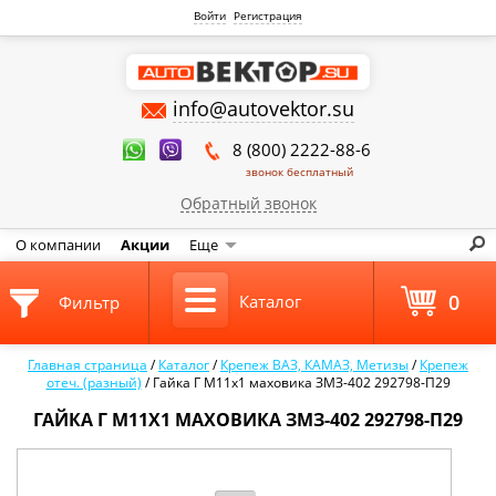
Войти
Регистрация
info@autovektor.su
8 (800) 2222-88-6
звонок бесплатный
Обратный звонок
О компании
Акции
Еще
0
Каталог
Фильтр
Главная страница
/
Каталог
/
Крепеж ВАЗ, КАМАЗ, Метизы
/
Крепеж
отеч. (разный)
/
Гайка Г М11х1 маховика ЗМЗ-402 292798-П29
ГАЙКА Г М11Х1 МАХОВИКА ЗМЗ-402 292798-П29