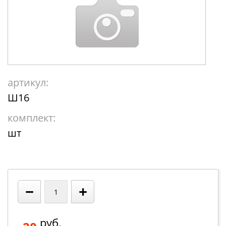
артикул:
Ш16
комплект:
шт
−
+
руб.