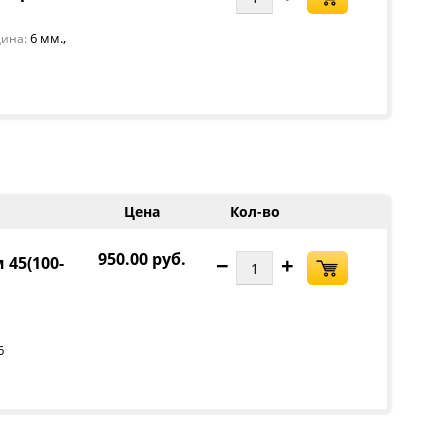
,
6 мм.
ина:
Цена
Кол-во
950.00 руб.
−
+
 45(100-
6