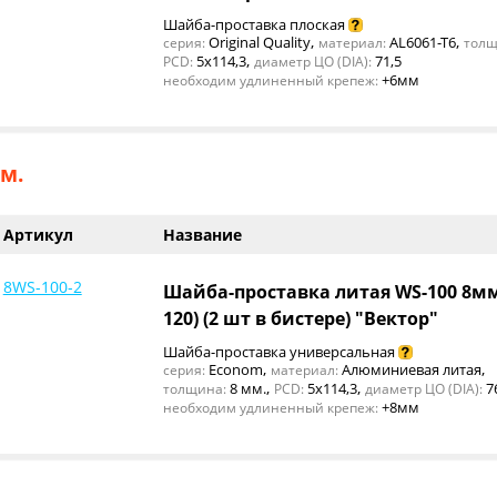
Шайба-проставка плоская
,
,
Original Quality
AL6061-T6
серия:
материал:
толщ
,
5x114,3
71,5
PCD:
диаметр ЦО (DIA):
+6мм
необходим удлиненный крепеж:
м.
Артикул
Название
8WS-100-2
Шайба-проставка литая WS-100 8мм
120) (2 шт в бистере) "Вектор"
Шайба-проставка универсальная
,
,
Econom
Алюминиевая литая
серия:
материал:
,
,
8 мм.
5x114,3
7
толщина:
PCD:
диаметр ЦО (DIA):
+8мм
необходим удлиненный крепеж: