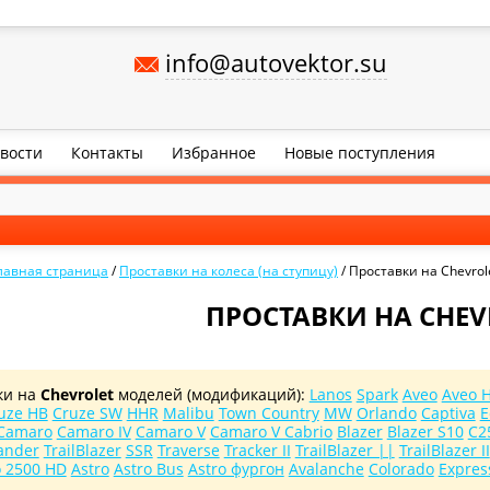
info@autovektor.su
вости
Контакты
Избранное
Новые поступления
лавная страница
/
Проставки на колеса (на ступицу)
/
Проставки на Chevrol
ПРОСТАВКИ НА CHEV
ки на
Chevrolet
моделей (модификаций):
Lanos
Spark
Aveo
Aveo 
uze HB
Cruze SW
HHR
Malibu
Town Country
MW
Orlando
Captiva
E
Camaro
Camaro IV
Camaro V
Camaro V Cabrio
Blazer
Blazer S10
C2
ander
TrailBlazer
SSR
Traverse
Tracker II
TrailBlazer ||
TrailBlazer II
o 2500 HD
Astro
Astro Bus
Astro фургон
Avalanche
Colorado
Expres