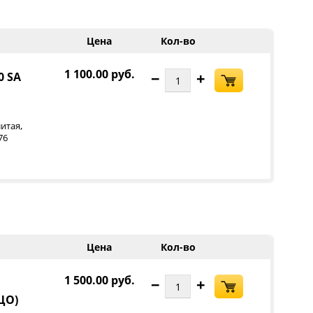
Цена
Кол-во
1 100.00 руб.
−
+
0 SA
,
итая
76
Цена
Кол-во
1 500.00 руб.
−
+
 ЦО)