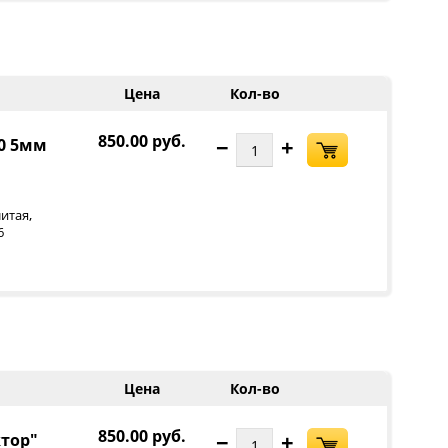
Цена
Кол-во
850.00 руб.
−
+
00 5мм
,
итая
6
Цена
Кол-во
850.00 руб.
−
+
ктор"