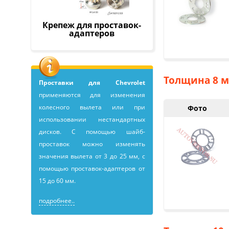
Крепеж для проставок-
адаптеров
Толщина 8 м
Проставки для Chevrolet
применяютcя для изменения
колесного вылета или при
Фото
использовании нестандартных
дисков. С помощью шайб-
проставок можно изменять
значения вылета от 3 до 25 мм, с
помощью проставок-адаптеров от
15 до 60 мм.
подробнее..