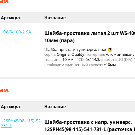
мм.
Артикул
Название
10WS-100-2 SA
Шайба-проставка литая 2 шт WS-10
10мм (пара)
Шайба-проставка универсальная
,
Original Quality
Алюминиевая л
серия:
материал:
,
,
10 мм.
5x114,3
толщина:
PCD:
диаметр ЦО (DIA):
+10мм
необходим удлиненный крепеж:
мм.
Артикул
Название
12SPH45(98-115)-52-
Шайба-проставка с напр. универс.
731-L
12SPH45(98-115)-541-731-L (расточка