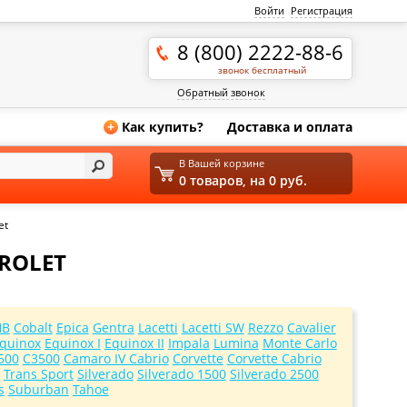
Войти
Регистрация
8 (800) 2222-88-6
звонок бесплатный
Обратный звонок
Как купить?
Доставка и оплата
+
В Вашей корзине
0 товаров, на 0 руб.
et
ROLET
HB
Cobalt
Epica
Gentra
Lacetti
Lacetti SW
Rezzo
Cavalier
quinox
Equinox I
Equinox II
Impala
Lumina
Monte Carlo
500
C3500
Camaro IV Cabrio
Corvette
Corvette Cabrio
Trans Sport
Silverado
Silverado 1500
Silverado 2500
s
Suburban
Tahoe