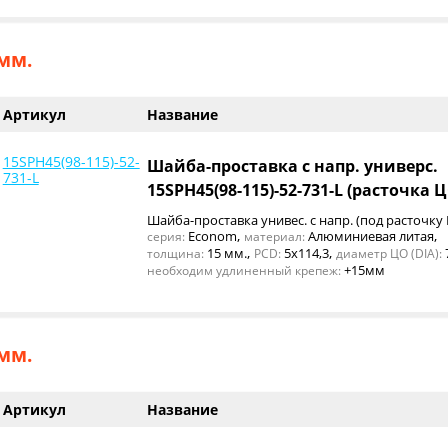
мм.
Артикул
Название
15SPH45(98-115)-52-
Шайба-проставка с напр. универс.
731-L
15SPH45(98-115)-52-731-L (расточка 
Шайба-проставка унивес. с напр. (под расточку
,
,
Econom
Алюминиевая литая
серия:
материал:
,
,
15 мм.
5x114,3
толщина:
PCD:
диаметр ЦО (DIA):
+15мм
необходим удлиненный крепеж:
мм.
Артикул
Название