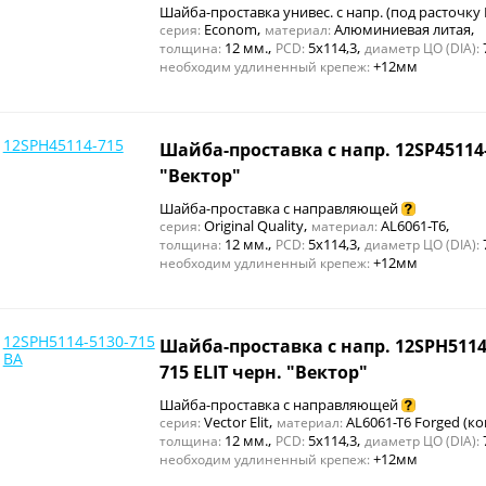
Шайба-проставка унивес. с напр. (под расточку
,
,
Econom
Алюминиевая литая
серия:
материал:
,
,
12 мм.
5x114,3
толщина:
PCD:
диаметр ЦО (DIA):
+12мм
необходим удлиненный крепеж:
12SPH45114-715
Шайба-проставка с напр. 12SP45114
"Вектор"
Шайба-проставка с направляющей
,
,
Original Quality
AL6061-T6
серия:
материал:
,
,
12 мм.
5x114,3
толщина:
PCD:
диаметр ЦО (DIA):
+12мм
необходим удлиненный крепеж:
12SPH5114-5130-715
Шайба-проставка с напр. 12SPH5114
BA
715 ELIT черн. "Вектор"
Шайба-проставка с направляющей
,
Vector Elit
AL6061-T6 Forged (ко
серия:
материал:
,
,
12 мм.
5x114,3
толщина:
PCD:
диаметр ЦО (DIA):
+12мм
необходим удлиненный крепеж: