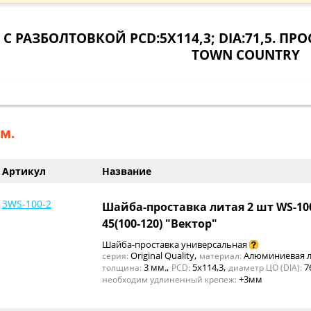
С РАЗБОЛТОВКОЙ PCD:5X114,3; DIA:71,5. П
TOWN COUNTRY
м.
Артикул
Название
3WS-100-2
Шайба-проставка литая 2 шт WS-1
45(100-120) "Вектор"
Шайба-проставка универсальная
,
Original Quality
Алюминиевая л
серия:
материал:
,
,
3 мм.
5x114,3
7
толщина:
PCD:
диаметр ЦО (DIA):
+3мм
необходим удлиненный крепеж: