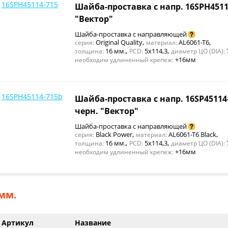
16SPH45114-715
Шайба-проставка с напр. 16SPH4511
"Вектор"
Шайба-проставка с направляющей
,
,
Original Quality
AL6061-T6
серия:
материал:
,
,
16 мм.
5x114,3
толщина:
PCD:
диаметр ЦО (DIA):
+16мм
необходим удлиненный крепеж:
16SPH45114-715b
Шайба-проставка с напр. 16SP45114
черн. "Вектор"
Шайба-проставка с направляющей
,
,
Black Power
AL6061-T6 Black
серия:
материал:
,
,
16 мм.
5x114,3
толщина:
PCD:
диаметр ЦО (DIA):
+16мм
необходим удлиненный крепеж:
мм.
Артикул
Название