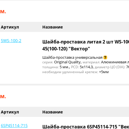
м.
Артикул
Название
5WS-100-2
Шайба-проставка литая 2 шт WS-1
45(100-120) "Вектор"
Шайба-проставка универсальная
,
Original Quality
Алюминиевая л
серия:
материал:
,
,
5 мм.
5x114,3
7
толщина:
PCD:
диаметр ЦО (DIA):
+5мм
необходим удлиненный крепеж:
м.
Артикул
Название
6SP45114-715
Шайба-проставка 6SP45114-715 "Ве