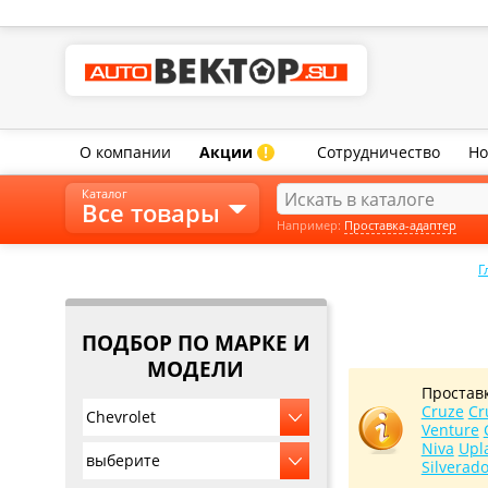
О компании
Акции
Сотрудничество
Но
!
Каталог
Все товары
Например:
Проставка-адаптер
Г
ПОДБОР ПО МАРКЕ И
МОДЕЛИ
Простав
Cruze
Cr
Chevrolet
Venture
Niva
Upl
выберите
Silverad