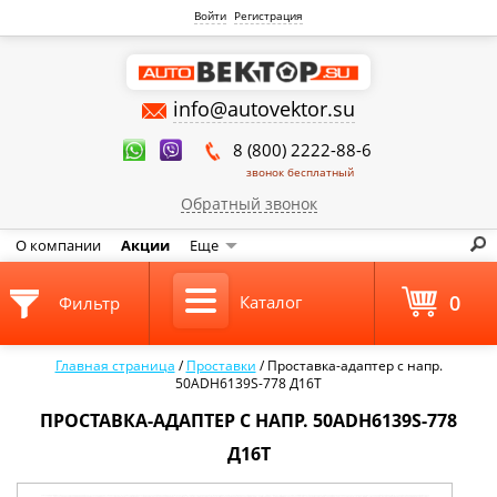
Войти
Регистрация
info@autovektor.su
8 (800) 2222-88-6
звонок бесплатный
Обратный звонок
О компании
Акции
Еще
0
Каталог
Фильтр
Главная страница
/
Проставки
/
Проставка-адаптер с напр.
50ADH6139S-778 Д16Т
ПРОСТАВКА-АДАПТЕР С НАПР. 50ADH6139S-778
Д16Т