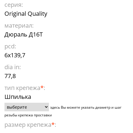
серия:
Original Quality
материал:
Дюраль Д16Т
pcd:
6x139,7
dia in:
77,8
тип крепежа
*
:
Шпилька
здесь Вы можете указать диаметр и шаг
резьбы крепежа проставки
размер крепежа
*
: