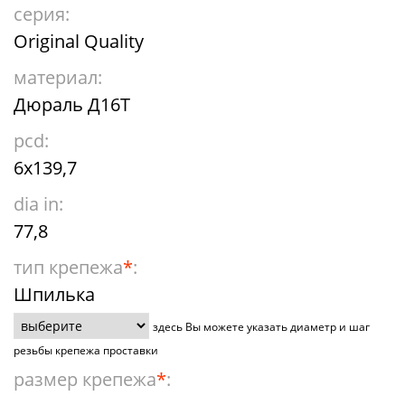
серия:
Original Quality
материал:
Дюраль Д16Т
pcd:
6x139,7
dia in:
77,8
тип крепежа
*
:
Шпилька
здесь Вы можете указать диаметр и шаг
резьбы крепежа проставки
размер крепежа
*
: