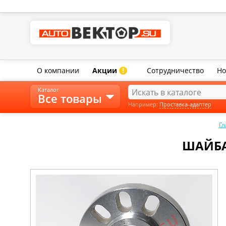
О компании
Акции
Сотрудничество
Но
!
Каталог
Все товары
Например:
Проставка-адаптер
Гл
ШАЙБА-