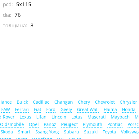
pcd:
5x115
dia:
76
толщина:
8
liance
Buick
Cadillac
Changan
Chery
Chevrolet
Chrysler
FAW
Ferrari
Fiat
Ford
Geely
Great Wall
Haima
Honda
d Rover
Lexus
Lifan
Lincoln
Lotus
Maserati
Maybach
M
Oldsmobile
Opel
Panoz
Peugeot
Plymouth
Pontiac
Pors
Skoda
Smart
Ssang Yong
Subaru
Suzuki
Toyota
Volkswa