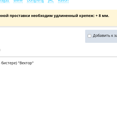
Tagaz
BMW
Dongfeng
JAC
Ravon
нной проставки необходим удлиненный крепеж: + 8 мм.
Добавить к з
)
 бистере) "Вектор"