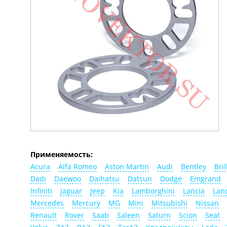
Применяемость:
Acura
Alfa Romeo
Aston Martin
Audi
Bentley
Bril
Dadi
Daewoo
Daihatsu
Datsun
Dodge
Emgrand
Infiniti
Jaguar
Jeep
Kia
Lamborghini
Lancia
Lan
Mercedes
Mercury
MG
Mini
Mitsubishi
Nissan
Renault
Rover
Saab
Saleen
Saturn
Scion
Seat