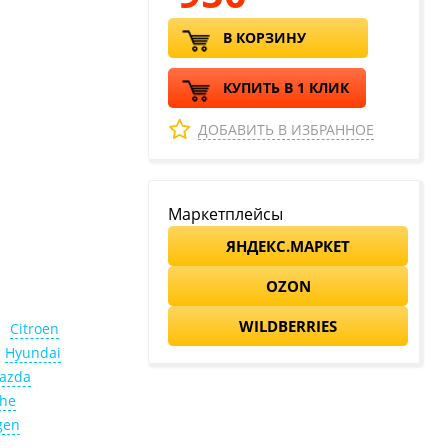
В КОРЗИНУ
КУПИТЬ В 1 КЛИК
ДОБАВИТЬ В ИЗБРАННОЕ
Маркетплейсы
ЯНДЕКС.МАРКЕТ
OZON
WILDBERRIES
Citroen
Hyundai
azda
che
gen