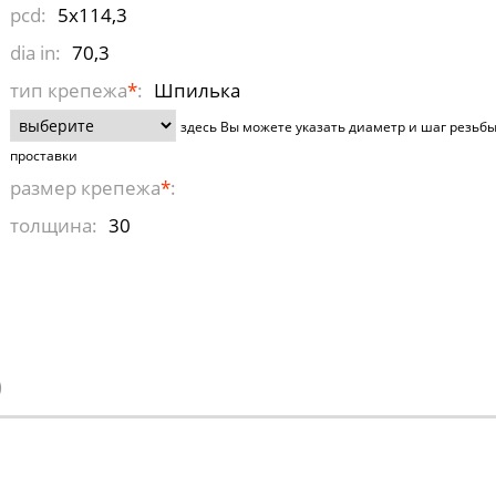
pcd:
5x114,3
dia in:
70,3
тип крепежа
*
:
Шпилька
здесь Вы можете указать диаметр и шаг резьб
проставки
размер крепежа
*
:
толщина:
30
)