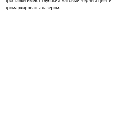
проставки имеют глубокий матовый черный цвет и
промаркированы лазером.