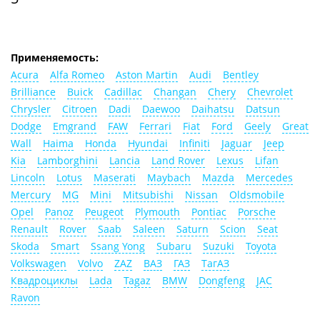
Применяемость:
Acura
Alfa Romeo
Aston Martin
Audi
Bentley
Brilliance
Buick
Cadillac
Changan
Chery
Chevrolet
Chrysler
Citroen
Dadi
Daewoo
Daihatsu
Datsun
Dodge
Emgrand
FAW
Ferrari
Fiat
Ford
Geely
Great
Wall
Haima
Honda
Hyundai
Infiniti
Jaguar
Jeep
Kia
Lamborghini
Lancia
Land Rover
Lexus
Lifan
Lincoln
Lotus
Maserati
Maybach
Mazda
Mercedes
Mercury
MG
Mini
Mitsubishi
Nissan
Oldsmobile
Opel
Panoz
Peugeot
Plymouth
Pontiac
Porsche
Renault
Rover
Saab
Saleen
Saturn
Scion
Seat
Skoda
Smart
Ssang Yong
Subaru
Suzuki
Toyota
Volkswagen
Volvo
ZAZ
ВАЗ
ГАЗ
ТагАЗ
Квадроциклы
Lada
Tagaz
BMW
Dongfeng
JAC
Ravon