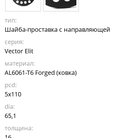
тип:
Шайба-проставка с направляющей
серия:
Vector Elit
материал:
AL6061-T6 Forged (ковка)
pcd:
5x110
dia:
65,1
толщина:
16