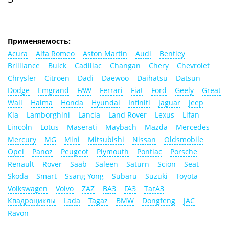
Применяемость:
Acura
Alfa Romeo
Aston Martin
Audi
Bentley
Brilliance
Buick
Cadillac
Changan
Chery
Chevrolet
Chrysler
Citroen
Dadi
Daewoo
Daihatsu
Datsun
Dodge
Emgrand
FAW
Ferrari
Fiat
Ford
Geely
Great
Wall
Haima
Honda
Hyundai
Infiniti
Jaguar
Jeep
Kia
Lamborghini
Lancia
Land Rover
Lexus
Lifan
Lincoln
Lotus
Maserati
Maybach
Mazda
Mercedes
Mercury
MG
Mini
Mitsubishi
Nissan
Oldsmobile
Opel
Panoz
Peugeot
Plymouth
Pontiac
Porsche
Renault
Rover
Saab
Saleen
Saturn
Scion
Seat
Skoda
Smart
Ssang Yong
Subaru
Suzuki
Toyota
Volkswagen
Volvo
ZAZ
ВАЗ
ГАЗ
ТагАЗ
Квадроциклы
Lada
Tagaz
BMW
Dongfeng
JAC
Ravon