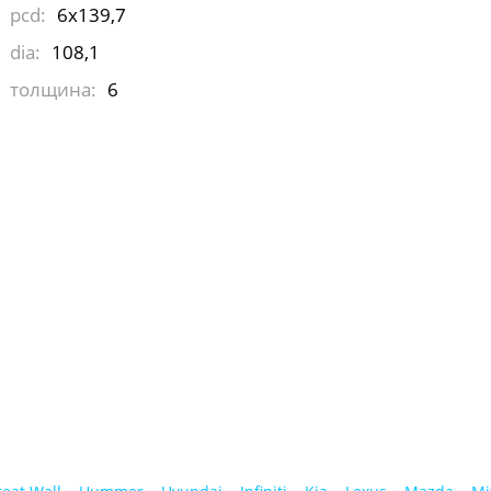
pcd:
6x139,7
dia:
108,1
толщина:
6