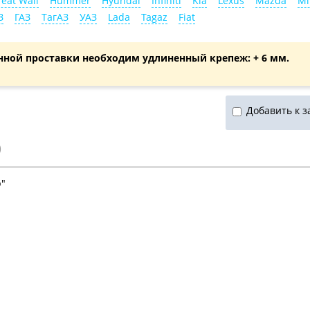
eat Wall
Hummer
Hyundai
Infiniti
Kia
Lexus
Mazda
Mi
З
ГАЗ
ТагАЗ
УАЗ
Lada
Tagaz
Fiat
нной проставки необходим удлиненный крепеж: + 6 мм.
Добавить к з
)
р"