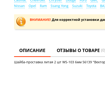
Cadillac
Chevrolet
Chrysler
Dodge
Ford
GMC
Gr
Nissan
Opel
Ram
Ssang Yong
Suzuki
Toyota
ВА
ВНИМАНИЕ!
Для корректной установки да
ОПИСАНИЕ
ОТЗЫВЫ О ТОВАРЕ
(0
Шайба-проставка литая 2 шт WS-103 6мм 56139 "Векто