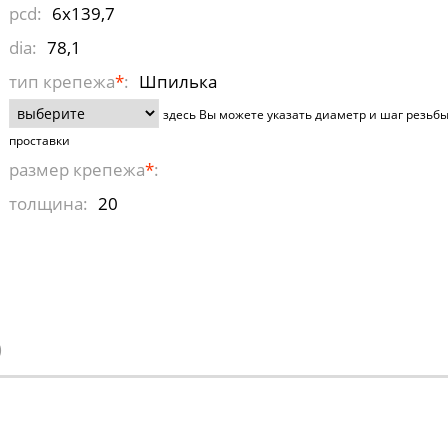
pcd:
6x139,7
dia:
78,1
тип крепежа
*
:
Шпилька
здесь Вы можете указать диаметр и шаг резьб
проставки
размер крепежа
*
:
толщина:
20
)