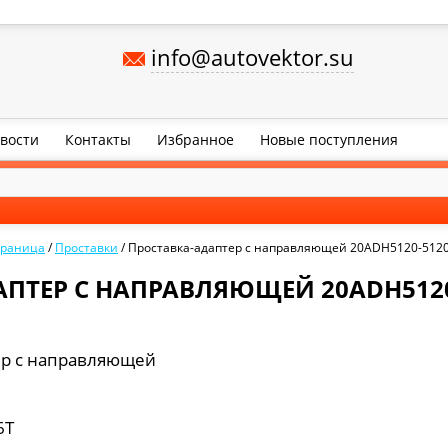
info@autovektor.su
вости
Контакты
Избранное
Новые поступления
траница
/
Проставки
/
Проставка-адаптер с направляющей 20ADH5120-512
ПТЕР С НАПРАВЛЯЮЩЕЙ 20ADH5120
ер с направляющей
6Т