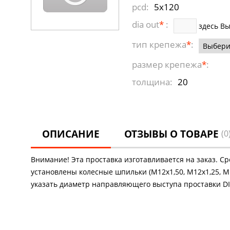
pcd:
5x120
dia out
*
:
здесь В
тип крепежа
*
:
размер крепежа
*
:
толщина:
20
ОПИСАНИЕ
ОТЗЫВЫ О ТОВАРЕ
(0
Внимание! Эта проставка изготавливается на заказ. С
установлены колесные шпильки (М12х1,50, М12х1,25, М1
указать диаметр направляющего выступа проставки DIA