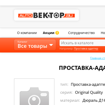
О компании
Акции
Сотрудничество
Но
!
Каталог
Все товары
Например:
Проставка-адаптер
Главная с
ПРОСТАВКА-АДА
тип:
Проставка-адапт
серия:
Original Quality
материал:
Дюраль Д1