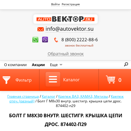
Войти
Регистрация
info@autovektor.su
8 (800) 2222-88-6
звонок бесплатный
Обратный звонок
О компании
Акции
Еще
0
Каталог
Фильтр
Главная страница
/
Каталог
/
Крепеж ВАЗ, КАМАЗ, Метизы
/
Крепеж
отеч. (разный)
/
Болт Г М8х30 внутр. шестигр. крышка цепи дрос.
874402-п29
БОЛТ Г М8Х30 ВНУТР. ШЕСТИГР. КРЫШКА ЦЕПИ
ДРОС. 874402-П29