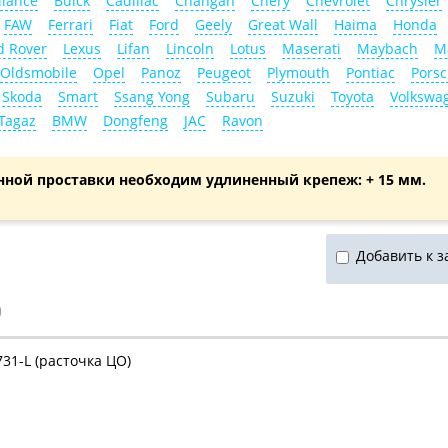
liance
Buick
Cadillac
Changan
Chery
Chevrolet
Chrysler
FAW
Ferrari
Fiat
Ford
Geely
Great Wall
Haima
Honda
d Rover
Lexus
Lifan
Lincoln
Lotus
Maserati
Maybach
M
Oldsmobile
Opel
Panoz
Peugeot
Plymouth
Pontiac
Pors
Skoda
Smart
Ssang Yong
Subaru
Suzuki
Toyota
Volkswa
Tagaz
BMW
Dongfeng
JAC
Ravon
нной проставки необходим удлиненный крепеж: + 15 мм.
Добавить к з
)
31-L (расточка ЦО)