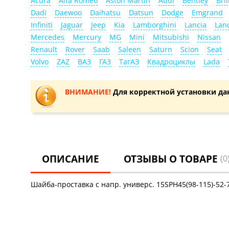
Acura
Alfa Romeo
Aston Martin
Audi
Bentley
Bril
Dadi
Daewoo
Daihatsu
Datsun
Dodge
Emgrand
Infiniti
Jaguar
Jeep
Kia
Lamborghini
Lancia
Lan
Mercedes
Mercury
MG
Mini
Mitsubishi
Nissan
Renault
Rover
Saab
Saleen
Saturn
Scion
Seat
Volvo
ZAZ
ВАЗ
ГАЗ
ТагАЗ
Квадроциклы
Lada
ВНИМАНИЕ!
Для корректной установки да
ОПИСАНИЕ
ОТЗЫВЫ О ТОВАРЕ
(0
Шайба-проставка с напр. универс. 15SPH45(98-115)-52-7