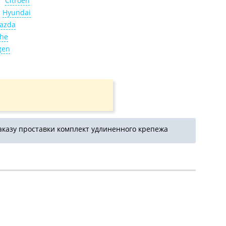
Citroen
Hyundai
azda
che
gen
аказу проставки комплект удлиненного крепежа