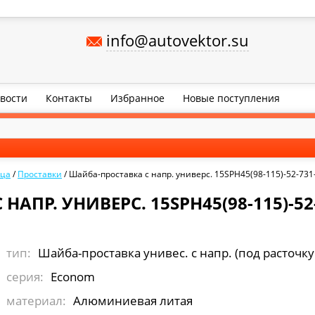
info@autovektor.su
вости
Контакты
Избранное
Новые поступления
ица
/
Проставки
/
Шайба-проставка с напр. универс. 15SPH45(98-115)-52-731-
АПР. УНИВЕРС. 15SPH45(98-115)-52
тип:
Шайба-проставка унивес. с напр. (под расточку
серия:
Econom
материал:
Алюминиевая литая