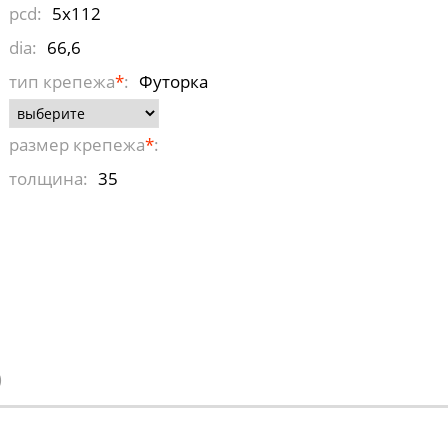
pcd:
5x112
dia:
66,6
тип крепежа
*
:
Футорка
размер крепежа
*
:
толщина:
35
)