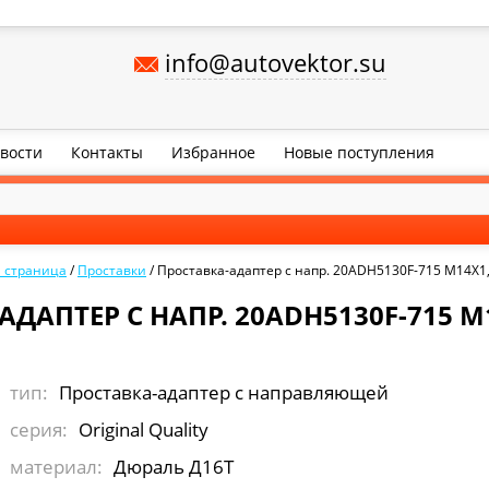
info@autovektor.su
вости
Контакты
Избранное
Новые поступления
я страница
/
Проставки
/
Проставка-адаптер с напр. 20ADH5130F-715 М14Х1
ДАПТЕР С НАПР. 20ADH5130F-715 М
тип:
Проставка-адаптер с направляющей
серия:
Original Quality
материал:
Дюраль Д16Т