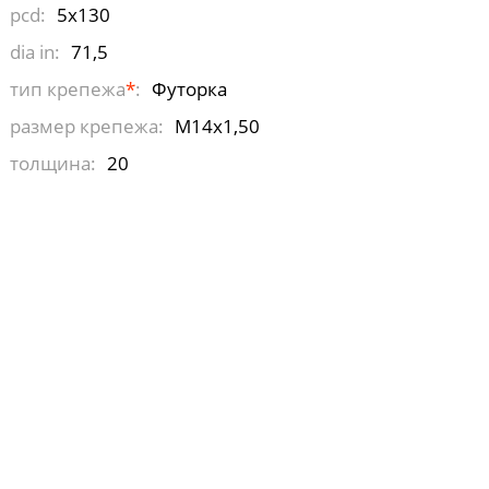
pcd:
5x130
dia in:
71,5
тип крепежа
*
:
Футорка
размер крепежа:
М14х1,50
толщина:
20