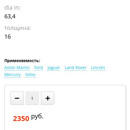
dia in:
63,4
толщина:
16
Применяемость:
Aston Martin
Ford
Jaguar
Land Rover
Lincoln
Mercury
Volvo
−
+
руб.
2350