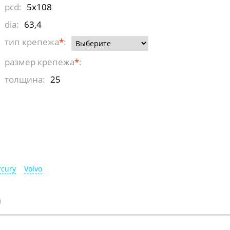
pcd:
5x108
dia:
63,4
тип крепежа
*
:
размер крепежа
*
:
толщина:
25
cury
Volvo
)