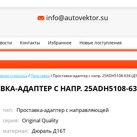
info@autovektor.su
вости
Контакты
Избранное
Новые поступления
авная страница
/
Проставки
/
Проставка-адаптер с напр. 25ADH5108-634 (Д1
ВКА-АДАПТЕР С НАПР. 25ADH5108-634
тип:
Проставка-адаптер с направляющей
серия:
Original Quality
материал:
Дюраль Д16Т