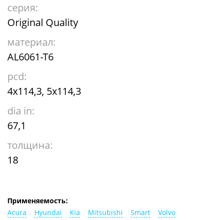
серия:
Original Quality
материал:
AL6061-T6
pcd:
4x114,3, 5x114,3
dia in:
67,1
толщина:
18
Применяемость:
Acura
Hyundai
Kia
Mitsubishi
Smart
Volvo